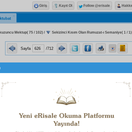
Giriş
Kayıt Ol
Follow @erisale
Hakkı
ktubat
kuzuncu Mektup( 75 / 102)
/
Sekizinci Kısım Olan Rumuzat-ı Semaniye( 1 / 1)
Sayfa
/712
u
Sekizinci Kısım olan
Rumuzât-ı Semâniye
z
Remiz
dir, yani sekiz küçük
risale
dir. Şu
remiz
lerin esası,
ilm-i
tur
u ve
ulûm-u hafiye
nin mühim bir anahtarı ve bir kısım
es
niye
nin mühim bir
miftah
ı olan
tevafuk
tur. İleride başka 
ileceğinden buraya
derc
edilmedi.