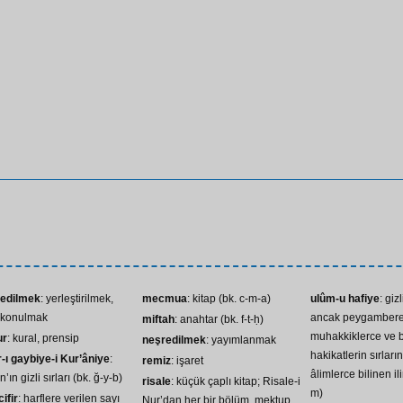
 edilmek
: yerleştirilmek,
mecmua
: kitap (bk. c-m-a)
ulûm-u hafiye
: gizl
e konulmak
ancak peygambere 
miftah
: anahtar (bk. f-t-ḥ)
muhakkiklerce ve b
ur
: kural, prensip
neşredilmek
: yayımlanmak
hakikatlerin sırların
-ı gaybiye-i Kur’âniye
:
remiz
: işaret
âlimlerce bilinen ili
’ın gizli sırları (bk. ğ-y-b)
risale
: küçük çaplı kitap; Risale-i
m)
cifir
: harflere verilen sayı
Nur’dan her bir bölüm, mektup