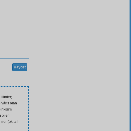
Kaydet
i ilimler;
vâris olan
ir kısım
ı bilen
mler (bk. a-l-