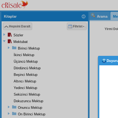
Kitaplar
Arama
Me
Hepsini Daralt
Fihrist
Yirmi Do
Sözler
Mektubat
Birinci Mektup
İkinci Mektup
Duyur
Üçüncü Mektup
Dördüncü Mektup
Beşinci Mektup
Altıncı Mektup
Yedinci Mektup
Seki
Sekizinci Mektup
bir
düs
i Kur'â
Dokuzuncu Mektup
neşr
ed
Onuncu Mektup
On Birinci Mektup