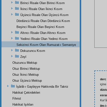
Birinci Risale Olan Birinci Kısım
İkinci Risale Olan İkinci Kısım
Üçüncü Risale Olan Üçüncü Kısım
Dördüncü Risale Olan Dördüncü Kısım
Beşinci Risale Olan Beşinci Kısım
Altıncı Risale Olan Altıncı Kısım
Yedinci Risale Olan Yedinci Kısım
Sekizinci Kısım Olan Rumuzat-ı Semaniye
Dokuzuncu Kısım
Zeyl
Otuzuncu Mektup
Otuz Birinci Mektup
Otuz İkinci Mektup
derc
Otuz Üçüncü Mektup
için
İşârât-ı Gaybiyye Hakkında Bir Takriz
düst
Hakikat Çekirdekleri
esrar
Fihrist
Kur’ân
Hakikat Işıkları
ilm-i 