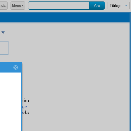
Menu
nda
 cifr
in
mühim
rar-ı gaybiye-
bir
mecmua
da