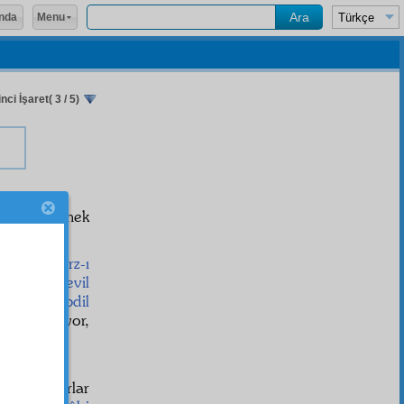
Menu
nda
inci İşaret( 3 / 5)
e
tekzip
etmek
tur
ların
tarz-ı
ve
kabil-i tevil
e
kabil-i tebdil
en çıkarıyor,
 oluyor.
rlar; diyorlar