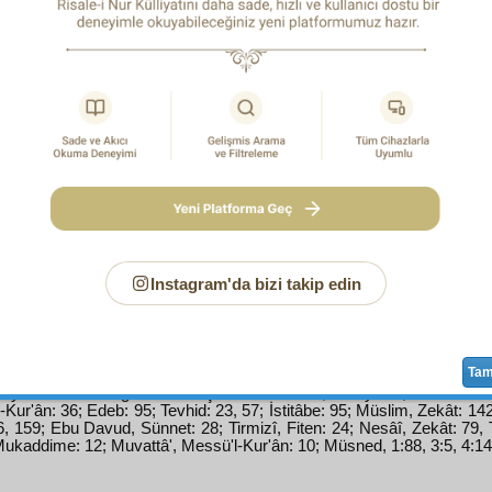
lem-i insaniyet
in
müteselsil
hâdisât
ına sebep olan
Fr
de, papazlara ve
rüesa-yı ruhaniye
ye ve onların
mezheb
mezhebine hücum edildi ve
tahrip
edildi. Sonra, çoklar ta
Frenk
ler dahi ondan sonra daha
ziyade
terakki
ettiler."
vap: Bu
kıyas
ın dahi, evvelki
kıyas
lar gibi, farkı
zâhi
zlarda
havas
ve hükûmet adamları elinde çok zaman
din
us
Katolik
mezhebi, bir
vasıta-i tahakküm
ve istibdat olmu
yla
nüfuz
larını
avam
üzerinde
idame
ediyorlardı. Ve "
serseri
abakasında
intibah
a gelen
hamiyetperver
lerini ve
hav
d
ına karşı hücum eden
hürriyetperver
lerin
mütefekkir
kısım
 olduğundan ve dört yüz seneye yakın
frengistan
da
ihtilâl
l
ye
yi bozmaya ve
hayat-ı içtimaiye
yi
zîrüzeber
etmeye bir
Instagram'da bizi takip edin
inden,
Ta
aydan fırlaması gibi dinden çıkarlar." Buharî, Enbiyâ: 6; Menâkıb: 
l-Kur'ân: 36; Edeb: 95; Tevhid: 23, 57; İstitâbe: 95; Müslim, Zekât: 14
, 159; Ebu Davud, Sünnet: 28; Tirmizî, Fiten: 24; Nesâî, Zekât: 79, 
ukaddime: 12; Muvattâ', Messü'l-Kur'ân: 10; Müsned, 1:88, 3:5, 4:14