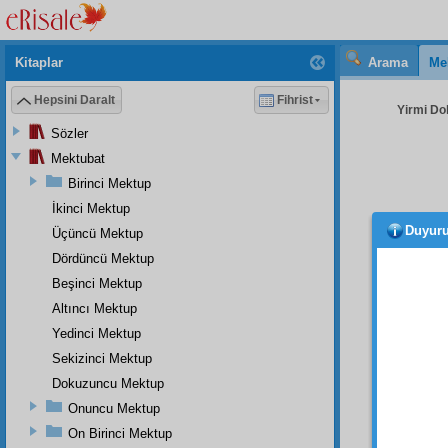
Kitaplar
Arama
Me
Hepsini Daralt
Fihrist
Yirmi Do
Sözler
Mektubat
Birinci Mektup
İkinci Mektup
Duyur
Üçüncü Mektup
Onla
çıkar.
Dördüncü Mektup
Beşinci Mektup
Mezâ
Altıncı Mektup
tefeh
olmay
Yedinci Mektup
değild
Sekizinci Mektup
َوْسِ
Dokuzuncu Mektup
1
Onuncu Mektup
Ehl-i 
On Birinci Mektup