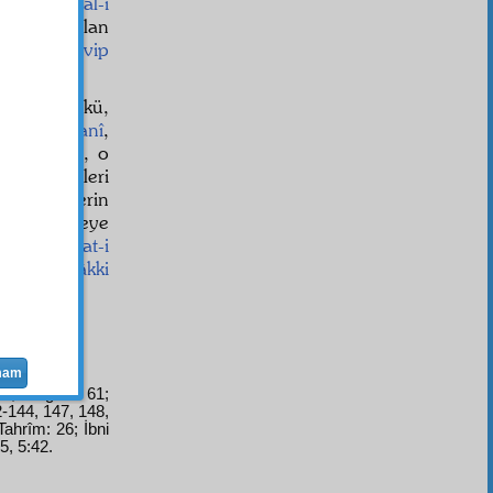
ansız İhtilâl-i
-i hâs
sı olan
rafından
tasvip
r
dir. Çünkü,
-i Hıristiyanî
,
ştu.
Havas
, o
"
tabir
ettikleri
as
zalimlerin
larını ezmeye
erle
istirahat-i
 sebep
telâkki
mam
25; Meğâzî: 61;
2-144, 147, 148,
Tahrîm: 26; İbni
5, 5:42.