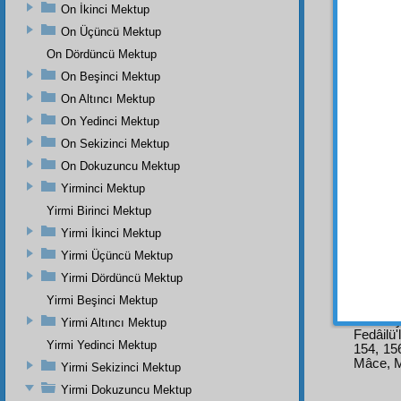
ki: "
Â
On İkinci Mektup
Kebîri
n
On Üçüncü Mektup
Katolik
On Dördüncü Mektup
edildi.
On Beşinci Mektup
Elce
On Altıncı Mektup
Fransı
On Yedinci Mektup
bahus
vasıta
On Sekizinci Mektup
avam
t
On Dokuzuncu Mektup
istibda
Yirminci Mektup
vasıta
Yirmi Birinci Mektup
beşeri
Yirmi İkinci Mektup
edildiğ
Yirmi Üçüncü Mektup
Yirmi Dördüncü Mektup
Yirmi Beşinci Mektup
Dipnot-1
"Okun y
Yirmi Altıncı Mektup
Fedâilü'
Yirmi Yedinci Mektup
154, 156
Mâce, M
Yirmi Sekizinci Mektup
Yirmi Dokuzuncu Mektup