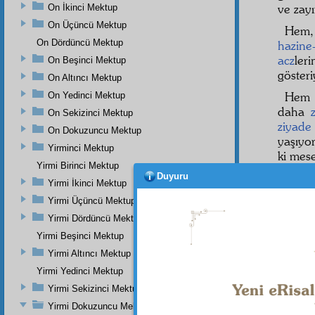
ve zayı
On İkinci Mektup
On Üçüncü Mektup
Hem
On Dördüncü Mektup
hazine
acz
ler
On Beşinci Mektup
gösteri
On Altıncı Mektup
Hem d
On Yedinci Mektup
daha
On Sekizinci Mektup
ziyade
On Dokuzuncu Mektup
yaşıyo
Yirminci Mektup
ki mes
Yirmi Birinci Mektup
Hem 
Duyuru
Yirmi İkinci Mektup
gınâ
sı
Yirmi Üçüncü Mektup
iftikar
d
Yirmi Dördüncü Mektup
duadır.
Yirmi Beşinci Mektup
İşte
Yirmi Altıncı Mektup
Yirmi Yedinci Mektup
dâvâmı
etfal
li
Yirmi Sekizinci Mektup
Yirmi Dokuzuncu Mektup