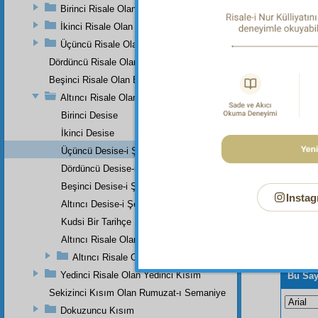
Birinci Risale Olan Birinci Kısım
İkinci Risale Olan İkinci Kısım
Dipnot-1
"Şüphesi
Üçüncü Risale Olan Üçüncü Kısım
51:58.
Dördüncü Risale Olan Dördüncü Kısım
Beşinci Risale Olan Beşinci Kısım
Altıncı Risale Olan Altıncı Kısım
Birinci Desise
İkinci Desise
Üçüncü Desise-i Şeytaniye
Dördüncü Desise-i Şeytaniye
Beşinci Desise-i Şeytaniye
Instag
Altıncı Desise-i Şeytaniye
Kudsi Bir Tarihçe
Altıncı Risale Olan Altıncı Kısmın Zeyli
Altıncı Risale Olan Altıncı Kısımın Zeyli
Yedinci Risale Olan Yedinci Kısım
Bu Say
Sekizinci Kısım Olan Rumuzat-ı Semaniye
Dokuzuncu Kısım