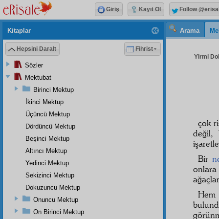
Giriş
Kayıt Ol
Follow @erisa
Kitaplar
Arama
Me
Hepsini Daralt
Fihrist
Yirmi Do
Sözler
Mektubat
Birinci Mektup
İkinci Mektup
Üçüncü Mektup
çok ri
Dördüncü Mektup
değil,
Beşinci Mektup
işaretl
Altıncı Mektup
Bir
n
Yedinci Mektup
onlara
Sekizinci Mektup
ağaçla
Dokuzuncu Mektup
He
Onuncu Mektup
bulun
On Birinci Mektup
görünm