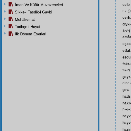
İman Ve Küfür Muvazeneleri
celb-i
r-z-ḳ)
Sikke-i Tasdik-i Gaybî
cerh
Muhâkemat
dıyk-
Tarihçe-i Hayat
a-y-ş
İlk Dönem Eserleri
emâ
eşca
etfal
ezcü
fakr-
f-ḳ-r)
gayr
dine a
gınâ
:
hads
haki
ḥ-ḳ-ḳ
hayv
hayv
hazi