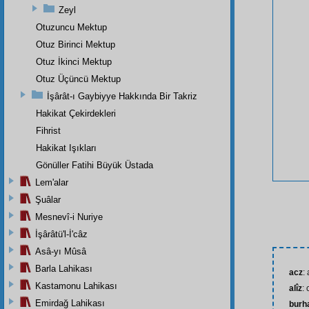
Zeyl
Otuzuncu Mektup
Otuz Birinci Mektup
Otuz İkinci Mektup
Otuz Üçüncü Mektup
İşârât-ı Gaybiyye Hakkında Bir Takriz
Hakikat Çekirdekleri
Fihrist
Hakikat Işıkları
Gönüller Fatihi Büyük Üstada
Lem'alar
Şuâlar
Mesnevî-i Nuriye
İşârâtü'l-İ'câz
Asâ-yı Mûsâ
Barla Lahikası
acz
:
Kastamonu Lahikası
alîz
: 
Emirdağ Lahikası
burh