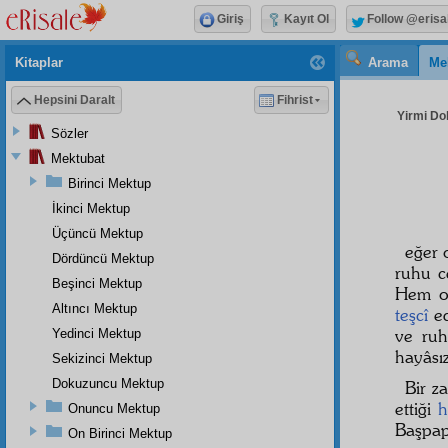
Giriş
Kayıt Ol
Follow @erisa
Kitaplar
Arama
Me
Hepsini Daralt
Fihrist
Yirmi Do
Sözler
Mektubat
Birinci Mektup
İkinci Mektup
Üçüncü Mektup
eğer 
Dördüncü Mektup
ruhu c
Beşinci Mektup
Hem o 
Altıncı Mektup
teşcî
ed
ve ruh
Yedinci Mektup
hayâsız
Sekizinci Mektup
Dokuzuncu Mektup
Bir z
ettiği
h
Onuncu Mektup
Başpap
On Birinci Mektup