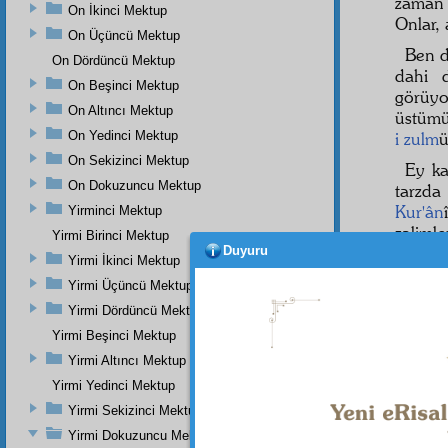
zama
On İkinci Mektup
Onlar, 
On Üçüncü Mektup
Ben d
On Dördüncü Mektup
dahi d
On Beşinci Mektup
görüyo
On Altıncı Mektup
üstümü
On Yedinci Mektup
i zulm
ü
On Sekizinci Mektup
Ey ka
On Dokuzuncu Mektup
tarzd
Kur'ân
Yirminci Mektup
zalimle
Yirmi Birinci Mektup
Duyuru
Yirmi İkinci Mektup
Hem, 
işitmiş
Yirmi Üçüncü Mektup
bırakıp
Yirmi Dördüncü Mektup
ُمْ
Yirmi Beşinci Mektup
1
Yirmi Altıncı Mektup
ki,
firar
Yirmi Yedinci Mektup
ÜÇÜ
Yirmi Sekizinci Mektup
Tama
Yirmi Dokuzuncu Mektup