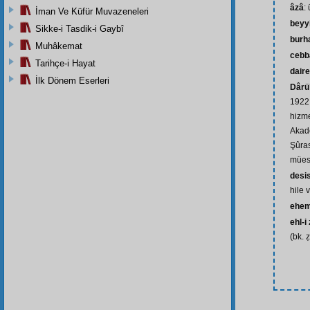
âzâ
:
İman Ve Küfür Muvazeneleri
beyy
Sikke-i Tasdik-i Gaybî
burh
Muhâkemat
cebb
Tarihçe-i Hayat
daire
İlk Dönem Eserleri
Dârü’
1922 
hizme
Akad
Şûras
mües
desis
hile 
ehem
ehl-i
(bk. 