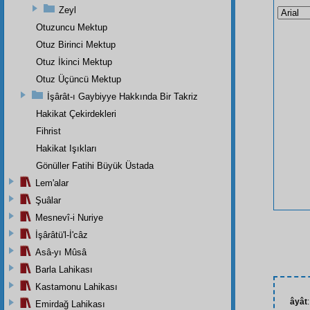
Zeyl
Otuzuncu Mektup
Otuz Birinci Mektup
Otuz İkinci Mektup
Otuz Üçüncü Mektup
İşârât-ı Gaybiyye Hakkında Bir Takriz
Hakikat Çekirdekleri
Fihrist
Hakikat Işıkları
Gönüller Fatihi Büyük Üstada
Lem'alar
Şuâlar
Mesnevî-i Nuriye
İşârâtü'l-İ'câz
Asâ-yı Mûsâ
Barla Lahikası
Kastamonu Lahikası
âyât
Emirdağ Lahikası