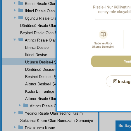
Birinci Risale Olan Birinci Kısım
Kur'â
İkinci Risale Olan İkinci Kısım
Üçüncü Risale Olan Üçüncü Kısım
Dördüncü Risale Olan Dördüncü Kısım
Dipnot-1
Beşinci Risale Olan Beşinci Kısım
"De ki: 
Altıncı Risale Olan Altıncı Kısım
Birinci Desise
İkinci Desise
Üçüncü Desise-i Şeytaniye
Dördüncü Desise-i Şeytaniye
Beşinci Desise-i Şeytaniye
Instag
Altıncı Desise-i Şeytaniye
Kudsi Bir Tarihçe
Altıncı Risale Olan Altıncı Kısmın Zeyli
Altıncı Risale Olan Altıncı Kısımın Zeyli
Yedinci Risale Olan Yedinci Kısım
Sekizinci Kısım Olan Rumuzat-ı Semaniye
Bu Say
Dokuzuncu Kısım