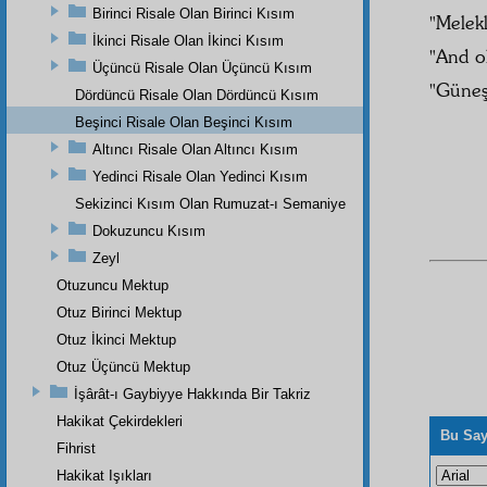
Birinci Risale Olan Birinci Kısım
"Melek
İkinci Risale Olan İkinci Kısım
"And ol
Üçüncü Risale Olan Üçüncü Kısım
"Güneş
Dördüncü Risale Olan Dördüncü Kısım
Beşinci Risale Olan Beşinci Kısım
Altıncı Risale Olan Altıncı Kısım
Yedinci Risale Olan Yedinci Kısım
Sekizinci Kısım Olan Rumuzat-ı Semaniye
Dokuzuncu Kısım
Zeyl
Otuzuncu Mektup
Otuz Birinci Mektup
Otuz İkinci Mektup
Otuz Üçüncü Mektup
İşârât-ı Gaybiyye Hakkında Bir Takriz
Hakikat Çekirdekleri
Bu Say
Fihrist
Hakikat Işıkları