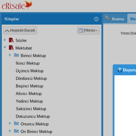
Kitaplar
Arama
Me
Hepsini Daralt
Fihrist
Yirmi Do
Sözler
Mektubat
Birinci Mektup
İkinci Mektup
Duyur
Üçüncü Mektup
O va
ki, o
Dördüncü Mektup
büyük 
Beşinci Mektup
dakika
Altıncı Mektup
verece
Yedinci Mektup
tebessü
Sekizinci Mektup
hayret
Dokuzuncu Mektup
Bird
Onuncu Mektup
On Birinci Mektup