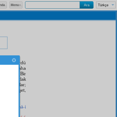
Menu
nda
girdi. Gördü
 arz
dan daha
dönüyorlar. Bir
e bir patlak
teş saçarlar;
, boş, dehşet,
dum.
رَبّ
'un
Esmâ-i