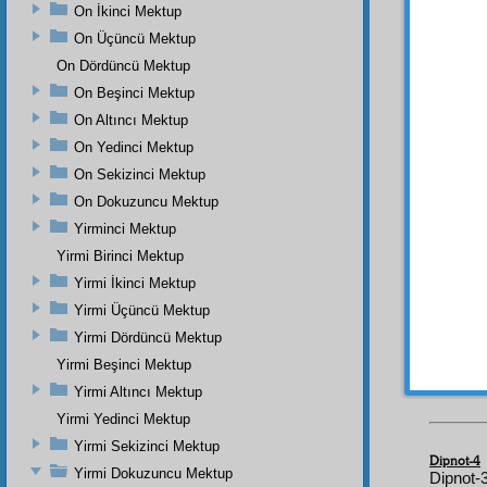
Hüsnâ
On İkinci Mektup
burcu
On Üçüncü Mektup
olan y
On Dördüncü Mektup
lâmbal
On Beşinci Mektup
edilen
On Altıncı Mektup
Ebed
i
On Yedinci Mektup
yıldızl
ve
şâş
On Sekizinci Mektup
olsay
On Dokuzuncu Mektup
diyece
Yirminci Mektup
فِى
Yirmi Birinci Mektup
Yirmi İkinci Mektup
قِيَّةٍ
Yirmi Üçüncü Mektup
Yirmi Dördüncü Mektup
Yirmi Beşinci Mektup
Yirmi Altıncı Mektup
Yirmi Yedinci Mektup
Yirmi Sekizinci Mektup
Dipnot-4
Yirmi Dokuzuncu Mektup
Dipnot-3