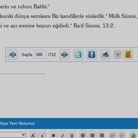
lerin ve ruhun Rabbi."
sunki dünya semâsını Biz kandillerle süsledik." Mülk Sûresi,
i ve ayı emrine boyun eğdirdi." Ra'd Sûresi, 13:2.
Sayfa
/712
faya Yeni Notunuz