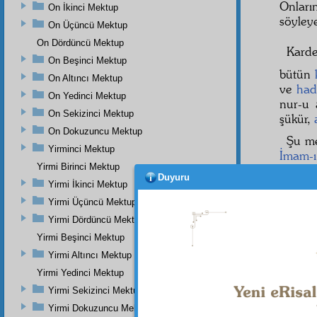
Onlar
On İkinci Mektup
söyley
On Üçüncü Mektup
On Dördüncü Mektup
Kard
On Beşinci Mektup
bütün
On Altıncı Mektup
ve
had
On Yedinci Mektup
nur-u 
On Sekizinci Mektup
şükür,
On Dokuzuncu Mektup
Şu m
Yirminci Mektup
İmam-ı
Yirmi Birinci Mektup
Hazre
Duyuru
Yirmi İkinci Mektup
hissiya
Yirmi Üçüncü Mektup
muhab
Yirmi Dördüncü Mektup
lâyıktı
şiddet
t
Yirmi Beşinci Mektup
Hakîm
Yirmi Altıncı Mektup
Yirmi Yedinci Mektup
Yirmi Sekizinci Mektup
Dipnot-1
Yirmi Dokuzuncu Mektup