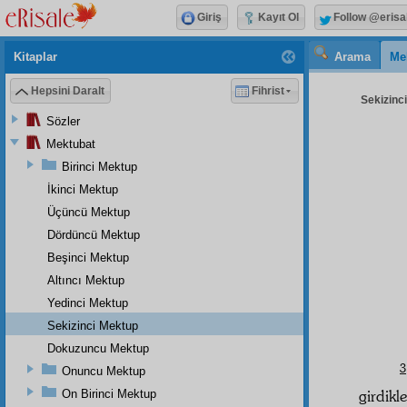
Giriş
Kayıt Ol
Follow @erisa
Kitaplar
Arama
Me
Hepsini Daralt
Fihrist
Sekizinci
Sözler
Mektubat
Birinci Mektup
İkinci Mektup
Üçüncü Mektup
Dördüncü Mektup
Beşinci Mektup
Altıncı Mektup
Yedinci Mektup
Sekizinci Mektup
Dokuzuncu Mektup
3
Onuncu Mektup
girdikl
On Birinci Mektup