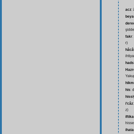
acz
:
beya
derec
şidde
fakr
:
r)
hâcât
ihtiy
hads
Hazr
Yakup
hikm
his
: 
hissi
i’câz
z)
iftika
hisse
ihat