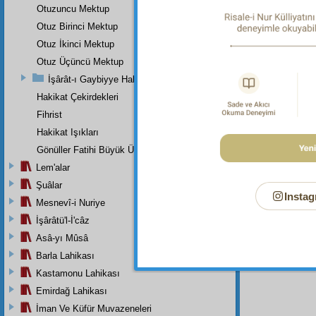
Onun ad
Otuzuncu Mektup
Dipnot-2
Otuz Birinci Mektup
"Hiçbir 
Otuz İkinci Mektup
Dipnot-3
Otuz Üçüncü Mektup
Rahmeti
ikramlar
İşârât-ı Gaybiyye Hakkında Bir Takriz
Hakikat Çekirdekleri
Dipnot-4
Rahmân 
Fihrist
Hakikat Işıkları
Gönüller Fatihi Büyük Üstada
Lem'alar
Şuâlar
Instag
Mesnevî-i Nuriye
İşârâtü'l-İ'câz
Asâ-yı Mûsâ
Barla Lahikası
Kastamonu Lahikası
Emirdağ Lahikası
İman Ve Küfür Muvazeneleri