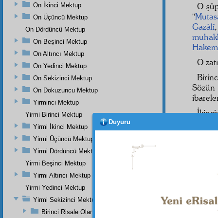
O şüp
On İkinci Mektup
"
Mutasa
On Üçüncü Mektup
Gazâlî
On Dördüncü Mektup
muhakk
On Beşinci Mektup
Hakem
On Altıncı Mektup
O zat
On Yedinci Mektup
Birin
On Sekizinci Mektup
Sözü
On Dokuzuncu Mektup
ibareler
Yirminci Mektup
İkinci
Yirmi Birinci Mektup
Hulûsi
Duyuru
Yirmi İkinci Mektup
Üçünc
Yirmi Üçüncü Mektup
ilerid
Yirmi Dördüncü Mektup
Bu
n
Yirmi Beşinci Mektup
selâmı
Yirmi Altıncı Mektup
Mahal
Yirmi Yedinci Mektup
ettim.
Yirmi Sekizinci Mektup
Abdur
Birinci Risale Olan Birinci Mesele