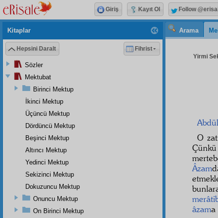
Giriş
Kayıt Ol
Follow @erisa
Kitaplar
Arama
Me
Hepsini Daralt
Fihrist
Yirmi Sek
Sözler
Mektubat
Birinci Mektup
İkinci Mektup
Üçüncü Mektup
Abdü
Dördüncü Mektup
O zat
Beşinci Mektup
Çünk
Altıncı Mektup
merteb
Yedinci Mektup
Âzam
d
Sekizinci Mektup
etmekl
Dokuzuncu Mektup
bunla
merâti
Onuncu Mektup
âzam
a
On Birinci Mektup