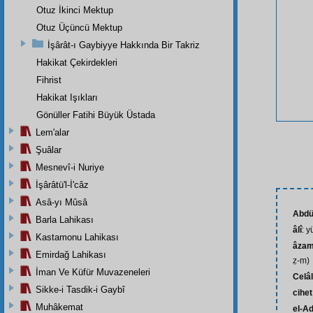
Otuz İkinci Mektup
Otuz Üçüncü Mektup
İşârât-ı Gaybiyye Hakkında Bir Takriz
Hakikat Çekirdekleri
Fihrist
Hakikat Işıkları
Gönüller Fatihi Büyük Üstada
Lem'alar
Şuâlar
Mesnevî-i Nuriye
İşârâtü'l-İ'câz
Asâ-yı Mûsâ
Abdü
Barla Lahikası
âlî
: 
Kastamonu Lahikası
âzam
Emirdağ Lahikası
ẓ-m)
İman Ve Küfür Muvazeneleri
Celâl
Sikke-i Tasdik-i Gaybî
cihet
Muhâkemat
el-Ad