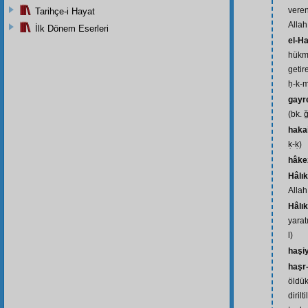
veren
Tarihçe-i Hayat
Allah
İlk Dönem Eserleri
el-H
hükm
getir
ḥ-k-
gayr
(bk. ğ
haka
ḳ-ḳ)
hâke
Hâlık
Allah 
Hâlık
yaratı
l)
haşi
haşr
öldük
diril