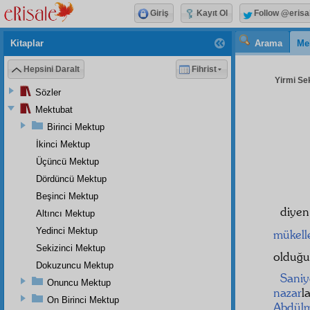
Giriş
Kayıt Ol
Follow @erisa
Kitaplar
Arama
Me
Hepsini Daralt
Fihrist
Yirmi Sek
Sözler
Mektubat
Birinci Mektup
İkinci Mektup
Üçüncü Mektup
Dördüncü Mektup
Beşinci Mektup
diyen
Altıncı Mektup
Yedinci Mektup
mükell
Sekizinci Mektup
olduğu
Dokuzuncu Mektup
Sani
Onuncu Mektup
nazar
l
On Birinci Mektup
Abdül