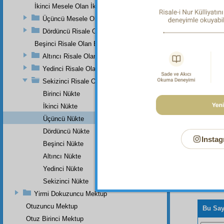
İkinci Mesele Olan İkinci Risale
Dipnot-1
Üçüncü Mesele Olan Üçüncü Risale
"Siz A
korkaca
Dördüncü Risale Olan Dördüncü Mesele
Dipnot-2
Beşinci Risale Olan Beşinci Mesele
Bâtıl di
Altıncı Risale Olan Altıncı Mesele
Yedinci Risale Olan Yedinci Mesele
Sekizinci Risale Olan Sekizinci Mesele
Birinci Nükte
İkinci Nükte
Üçüncü Nükte
Dördüncü Nükte
Instag
Beşinci Nükte
Altıncı Nükte
Yedinci Nükte
Sekizinci Nükte
Yirmi Dokuzuncu Mektup
Otuzuncu Mektup
Bu Say
Otuz Birinci Mektup