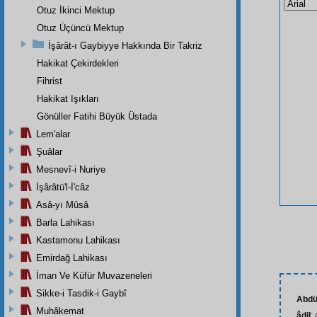
Otuz İkinci Mektup
Otuz Üçüncü Mektup
İşârât-ı Gaybiyye Hakkında Bir Takriz
Hakikat Çekirdekleri
Fihrist
Hakikat Işıkları
Gönüller Fatihi Büyük Üstada
Lem'alar
Şuâlar
Mesnevî-i Nuriye
İşârâtü'l-İ'câz
Asâ-yı Mûsâ
Barla Lahikası
Kastamonu Lahikası
Emirdağ Lahikası
İman Ve Küfür Muvazeneleri
Sikke-i Tasdik-i Gaybî
Abdü
Muhâkemat
âdil
: