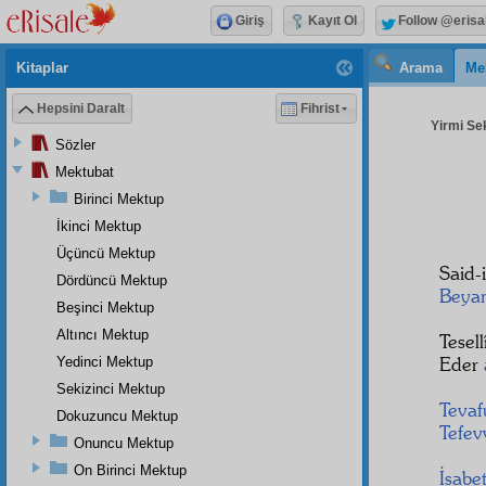
Giriş
Kayıt Ol
Follow @erisa
Kitaplar
Arama
Me
Hepsini Daralt
Fihrist
Yirmi Sek
Sözler
Mektubat
Birinci Mektup
İkinci Mektup
Üçüncü Mektup
Said-
Dördüncü Mektup
Beya
Beşinci Mektup
Altıncı Mektup
Tesel
Eder
Yedinci Mektup
Sekizinci Mektup
Tevaf
Dokuzuncu Mektup
Tefev
Onuncu Mektup
On Birinci Mektup
İsabe