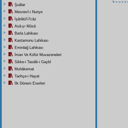
Şuâlar
Mesnevî-i Nuriye
İşârâtü'l-İ'câz
Asâ-yı Mûsâ
Barla Lahikası
Kastamonu Lahikası
Emirdağ Lahikası
İman Ve Küfür Muvazeneleri
Sikke-i Tasdik-i Gaybî
Muhâkemat
Tarihçe-i Hayat
İlk Dönem Eserleri