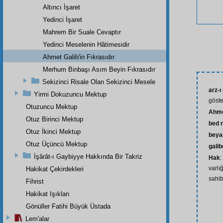
Altıncı İşaret
Yedinci İşaret
Mahrem Bir Suale Cevaptır
Yedinci Meselenin Hâtimesidir
Ahmet Galib'in Fıkrasıdır
Merhum Binbaşı Asım Beyin Fıkrasıdır
Sekizinci Risale Olan Sekizinci Mesele
arz-ı
Yirmi Dokuzuncu Mektup
göst
Otuzuncu Mektup
Ahme
Otuz Birinci Mektup
bed 
Otuz İkinci Mektup
beya
Otuz Üçüncü Mektup
gali
İşârât-ı Gaybiyye Hakkında Bir Takriz
Hak
:
varlı
Hakikat Çekirdekleri
sahib
Fihrist
Hakikat Işıkları
Gönüller Fatihi Büyük Üstada
Lem'alar