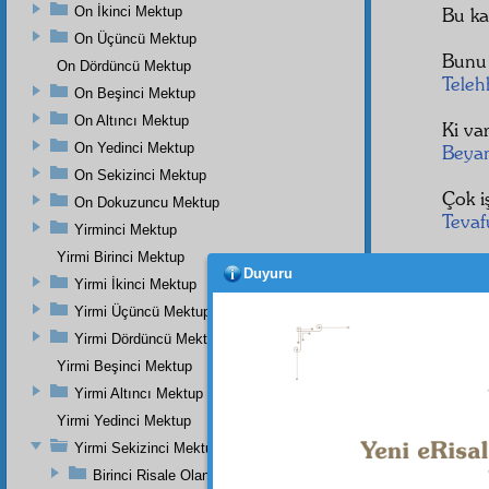
On İkinci Mektup
Bu kas
On Üçüncü Mektup
Bunu
On Dördüncü Mektup
Teleh
On Beşinci Mektup
On Altıncı Mektup
Ki va
On Yedinci Mektup
Beya
On Sekizinci Mektup
Çok i
On Dokuzuncu Mektup
Tevaf
Yirminci Mektup
Yirmi Birinci Mektup
Duyuru
Yirmi İkinci Mektup
Yirmi Üçüncü Mektup
Yirmi Dördüncü Mektup
Yirmi Beşinci Mektup
Yirmi Altıncı Mektup
Yirmi Yedinci Mektup
Yirmi Sekizinci Mektup
Birinci Risale Olan Birinci Mesele