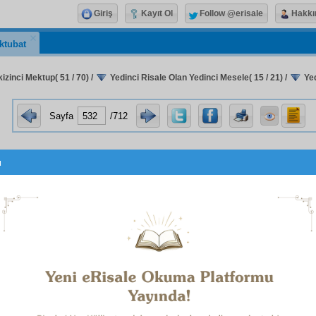
Giriş
Kayıt Ol
Follow @erisale
Hakkı
ktubat
izinci Mektup( 51 / 70)
/
Yedinci Risale Olan Yedinci Mesele( 15 / 21)
/
Yed
Sayfa
/712
u
Yedinci Meselenin
Hâtime
sidi
Sekiz
inâyet-i İlâhiye
suret
inde gelen
işârât-ı gaybiye
ye da
gelen veya gelmek ihtimali olan
evhâm
ı
izale
etmek ve bir
sır
ı azîm-i inâyet
i
beyan
etmeye dairdir. Şu
Hâtime
Dört
Nükte
di
NCİ
NÜKTE
 Sekizinci Mektubun Yedinci Meselesinde yedi sekiz
küll
ı İlâhiye
den hissettiğimiz bir
işaret-i gaybiye
yi, "Sekizinci
İnâ
kat
"
tabir
i altındaki
nakış
ta o
işârât
ın
cilve
sini gördü