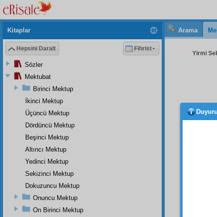
Kitaplar
Arama
Me
Hepsini Daralt
Fihrist
Yirmi Sek
Sözler
Mektubat
Birinci Mektup
İkinci Mektup
Duyur
Üçüncü Mektup
Dördüncü Mektup
Beşinci Mektup
Altıncı Mektup
Yedinci Mektup
BİRİ
Sekizinci Mektup
Dokuzuncu Mektup
Yirmi
inâyât-
Onuncu Mektup
"
tevafu
On Birinci Mektup