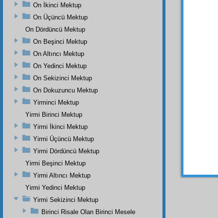
etmişti
On İkinci Mektup
kat'î
dir
On Üçüncü Mektup
olarak,
On Dördüncü Mektup
halel
v
tabakat
On Beşinci Mektup
daha
z
On Altıncı Mektup
zâhirî
s
On Yedinci Mektup
umumî
On Sekizinci Mektup
nev'
in
On Dokuzuncu Mektup
O
zâh
Yirminci Mektup
Resul-
Yirmi Birinci Mektup
görünü
Yirmi İkinci Mektup
vaziyet
muttali
Yirmi Üçüncü Mektup
gaybî
di
Yirmi Dördüncü Mektup
Yirmi Beşinci Mektup
Yirmi Altıncı Mektup
Yirmi Yedinci Mektup
Yirmi Sekizinci Mektup
Birinci Risale Olan Birinci Mesele