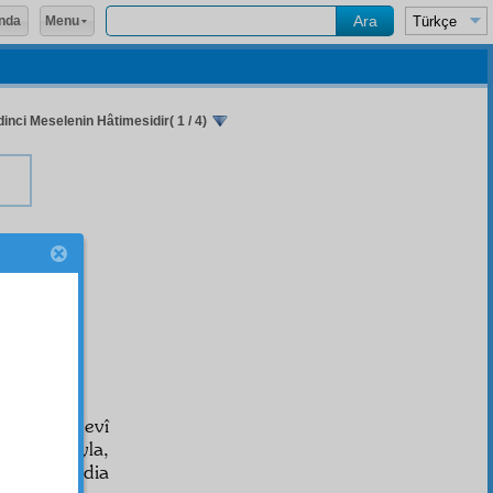
Menu
nda
inci Meselenin Hâtimesidir( 1 / 4)
r
ir
r-
r.
î
ve mânevî
yet
"
nam
ıyla,
ğümüzü iddia