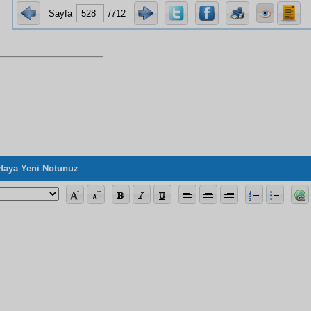
Sayfa
/712
faya Yeni Notunuz