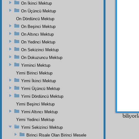
içindir.
On İkinci Mektup
Hem y
On Üçüncü Mektup
gelme
On Dördüncü Mektup
ihsan
e
On Beşinci Mektup
yarala
On Altıncı Mektup
şu zam
On Yedinci Mektup
İşte,
On Sekizinci Mektup
hayat
ı
On Dokuzuncu Mektup
netice-
Rabbân
Yirminci Mektup
Yirmi Birinci Mektup
YEDİ
Yirmi İkinci Mektup
Bu h
Yirmi Üçüncü Mektup
ikram-ı
Bir kıs
Yirmi Dördüncü Mektup
Dörd
Yirmi Beşinci Mektup
Mektu
Yirmi Altıncı Mektup
biliyor
Yirmi Yedinci Mektup
Yirmi Sekizinci Mektup
Birinci Risale Olan Birinci Mesele