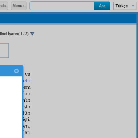
Menu
nda
inci İşaret( 1 / 2)
a
larından ve
ya bu
hizmet-i
diğine şüphem
na karşı olan
âne
, Kur'ân'ın
 yapılmıştır
alde, bütün
a verilmişti.
terk ettiren,
tlak
olmaları