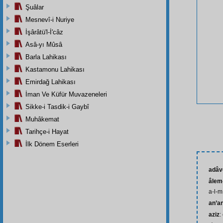
Şuâlar
Mesnevî-i Nuriye
İşârâtü'l-İ'câz
Asâ-yı Mûsâ
Barla Lahikası
Kastamonu Lahikası
Emirdağ Lahikası
İman Ve Küfür Muvazeneleri
Sikke-i Tasdik-i Gaybî
Muhâkemat
Tarihçe-i Hayat
İlk Dönem Eserleri
adâv
âlem-
a-l-m
an’a
aziz
: