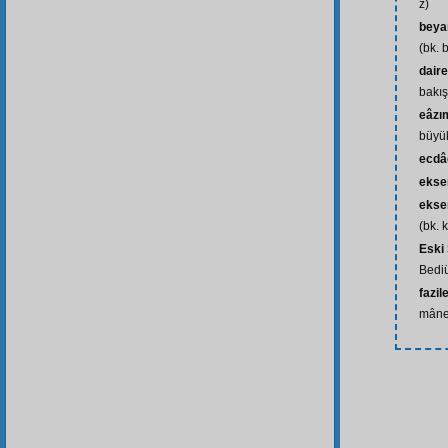
z)
beya
(bk. 
daire
bakış
eâzım
büyük
ecdâ
ekse
ekse
(bk. k-
Eski
Bedi
fazil
mânev