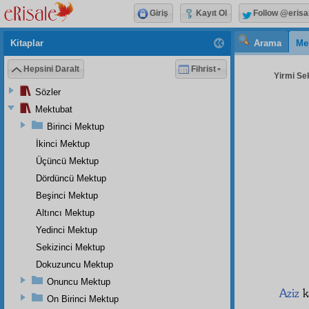
Giriş
Kayıt Ol
Follow @erisa
Kitaplar
Arama
Me
Hepsini Daralt
Fihrist
Yirmi Sek
Sözler
Mektubat
Birinci Mektup
İkinci Mektup
Üçüncü Mektup
Dördüncü Mektup
Beşinci Mektup
Altıncı Mektup
Yedinci Mektup
Sekizinci Mektup
Dokuzuncu Mektup
Onuncu Mektup
Aziz
k
On Birinci Mektup