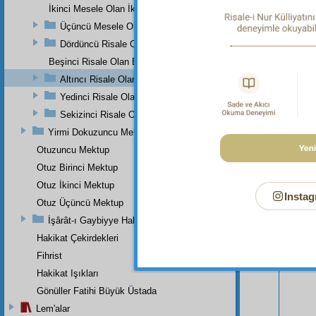
"Öyle bi
İkinci Mesele Olan İkinci Risale
Sûresi, 
Üçüncü Mesele Olan Üçüncü Risale
Dördüncü Risale Olan Dördüncü Mesele
Beşinci Risale Olan Beşinci Mesele
Altıncı Risale Olan Altıncı Mesele
Yedinci Risale Olan Yedinci Mesele
Sekizinci Risale Olan Sekizinci Mesele
Yirmi Dokuzuncu Mektup
Otuzuncu Mektup
Otuz Birinci Mektup
Otuz İkinci Mektup
Instag
Otuz Üçüncü Mektup
İşârât-ı Gaybiyye Hakkında Bir Takriz
Bu Say
Hakikat Çekirdekleri
Fihrist
Hakikat Işıkları
Gönüller Fatihi Büyük Üstada
Lem'alar