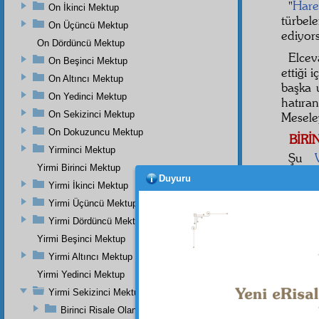
"
Hare
On İkinci Mektup
türbel
On Üçüncü Mektup
ediyor
On Dördüncü Mektup
Elcev
On Beşinci Mektup
ettiği i
On Altıncı Mektup
başka 
On Yedinci Mektup
hatıra
On Sekizinci Mektup
Mesele
On Dokuzuncu Mektup
BİRİ
Yirminci Mektup
Şu
Yirmi Birinci Mektup
başlaya
Duyuru
Yirmi İkinci Mektup
Birin
Yirmi Üçüncü Mektup
sekene
Yirmi Dördüncü Mektup
öldürm
Ali'nin 
Yirmi Beşinci Mektup
(r.a.) "
Yirmi Altıncı Mektup
Yirmi Yedinci Mektup
Yirmi Sekizinci Mektup
Dipnot-1
Birinci Risale Olan Birinci Mesele