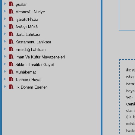
Şuâlar
Mesnevî-i Nuriye
İşârâtü'l-İ'câz
Asâ-yı Mûsâ
Barla Lahikası
Kastamonu Lahikası
Emirdağ Lahikası
İman Ve Küfür Muvazeneleri
Sikke-i Tasdik-i Gaybî
âli
: 
Muhâkemat
bâki
:
Tarihçe-i Hayat
batn
İlk Dönem Eserleri
beya
y-n)
Cenâ
olan 
(bk. 
ednâ
had