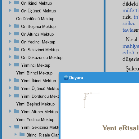
dildek
On İkinci Mektup
müfetti
On Üçüncü Mektup
rızkı
in
On Dördüncü Mektup
zâika
,
On Beşinci Mektup
tavla
sı
On Altıncı Mektup
Nasıl
On Yedinci Mektup
mahiye
On Sekizinci Mektup
ednâ
m
On Dokuzuncu Mektup
düşerle
Yirminci Mektup
Şük
Yirmi Birinci Mektup
Şükür
Duyuru
geleni 
Yirmi İkinci Mektup
Yirmi Üçüncü Mektup
Evet
Yirmi Dördüncü Mektup
zillet
ti
vasıtas
Yirmi Beşinci Mektup
tane 
Yirmi Altıncı Mektup
Yirmi Yedinci Mektup
Yirmi Sekizinci Mektup
Birinci Risale Olan Birinci Mesele