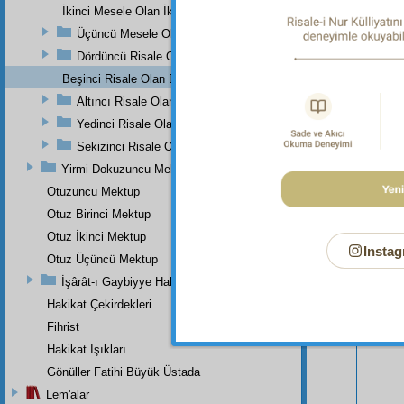
İkinci Mesele Olan İkinci Risale
Üçüncü Mesele Olan Üçüncü Risale
Dördüncü Risale Olan Dördüncü Mesele
Beşinci Risale Olan Beşinci Mesele
Altıncı Risale Olan Altıncı Mesele
Yedinci Risale Olan Yedinci Mesele
Sekizinci Risale Olan Sekizinci Mesele
Yirmi Dokuzuncu Mektup
Otuzuncu Mektup
Bu Say
Otuz Birinci Mektup
Otuz İkinci Mektup
Instag
Otuz Üçüncü Mektup
İşârât-ı Gaybiyye Hakkında Bir Takriz
Hakikat Çekirdekleri
Fihrist
Hakikat Işıkları
Gönüller Fatihi Büyük Üstada
Lem'alar