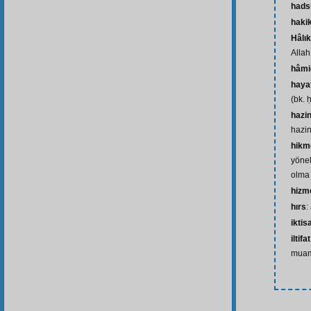
hads
hakik
Hâlık
Allah 
hâmi
hayat
(bk. 
hazi
hazin
hikm
yönel
olma 
hizm
hırs
:
iktis
iltifat
mua