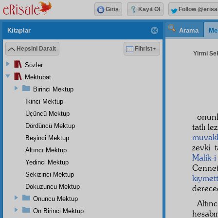
Giriş
Kayıt Ol
Follow @erisa
Kitaplar
Arama
Me
Hepsini Daralt
Fihrist
Yirmi Sek
Sözler
Mektubat
Birinci Mektup
İkinci Mektup
Üçüncü Mektup
onun
tatlı le
Dördüncü Mektup
muvak
Beşinci Mektup
zevki 
Altıncı Mektup
Malik-
Yedinci Mektup
Cenne
Sekizinci Mektup
kıymet
Dokuzuncu Mektup
derec
Onuncu Mektup
Altı
On Birinci Mektup
hesabı