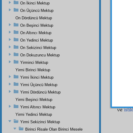
Hem y
On İkinci Mektup
mesafe
On Üçüncü Mektup
ilham
ı
On Dördüncü Mektup
Hattâ
On Beşinci Mektup
âni ka
On Altıncı Mektup
emsal
d
On Yedinci Mektup
On Sekizinci Mektup
On Dokuzuncu Mektup
hazırl
Yirminci Mektup
Rabbân
Yirmi Birinci Mektup
etmediğ
Yirmi İkinci Mektup
baza
hassas
Yirmi Üçüncü Mektup
ve ya
Yirmi Dördüncü Mektup
kablel
Yirmi Beşinci Mektup
için da
Yirmi Altıncı Mektup
ve
istik
Yirmi Yedinci Mektup
Yirmi Sekizinci Mektup
Birinci Risale Olan Birinci Mesele