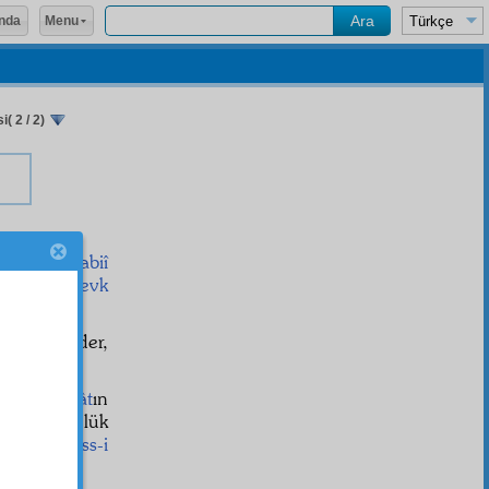
Menu
nda
i( 2 / 2)
â
,
sevk-i tabiî
-i İlâhî
sevk
aderî
ile gider,
î
hayvânât
ın
, bir günlük
e ve o
hiss-i