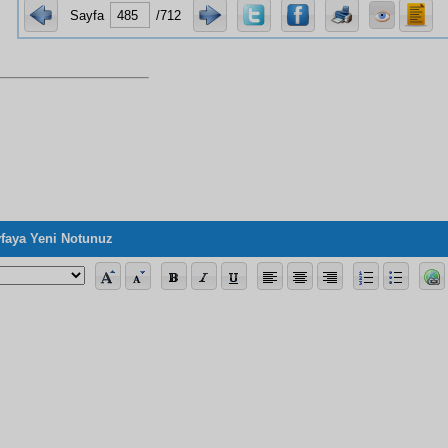
Sayfa
/712
faya Yeni Notunuz