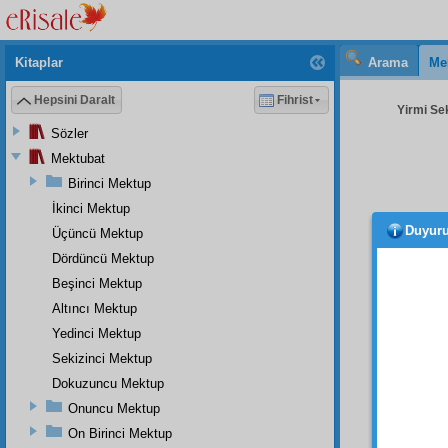
Kitaplar
Arama
Me
Hepsini Daralt
Fihrist
Yirmi Sek
Sözler
Mektubat
Birinci Mektup
İkinci Mektup
Duyur
Üçüncü Mektup
hisle
değil,
Dördüncü Mektup
ediyor.
Beşinci Mektup
Altıncı Mektup
Mesel
gözüne 
Yedinci Mektup
Sekizinci Mektup
He
cenaze
Dokuzuncu Mektup
mesaf
Onuncu Mektup
kablel
On Birinci Mektup