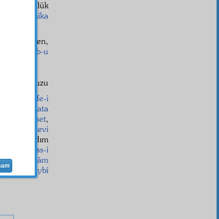
da bir günlük
e ve o
sâika
ahsediyorken,
ürtçe
durub-u
 zaman topuzu
u
ile,
lâtife-i
n
şuur
u
ihata
.
Ehl-i feraset
,
bende şu
nevi
akıştıramadım
t
te bu
hiss-i
,
umum
avâm
mam
iya
gibi,
gaybî