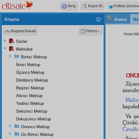
Giriş
Kayıt Ol
Follow @erisa
Kitaplar
Arama
Me
Hepsini Daralt
Fihrist
Yirmi Alt
Sözler
Mektubat
Birinci Mektup
İkinci Mektup
Üçüncü Mektup
ONU
Dördüncü Mektup
Ziyar
Beşinci Mektup
istenil
Altıncı Mektup
Malû
Yedinci Mektup
kapalıd
Sekizinci Mektup
Ya ş
Dokuzuncu Mektup
Çünkü
Onuncu Mektup
Cenâb-
On Birinci Mektup
İkinc