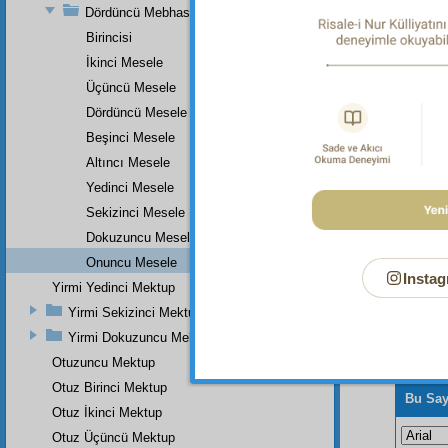
Dördüncü Mebhas
İkinci
Birincisi
Üçün
İkinci Mesele
Kur'ân
Üçüncü Mesele
Dördüncü Mesele
Beşinci Mesele
Altıncı Mesele
Yedinci Mesele
Sekizinci Mesele
Dokuzuncu Mesele
Onuncu Mesele
Instag
Yirmi Yedinci Mektup
Yirmi Sekizinci Mektup
Yirmi Dokuzuncu Mektup
Otuzuncu Mektup
Otuz Birinci Mektup
Bu Say
Otuz İkinci Mektup
Otuz Üçüncü Mektup