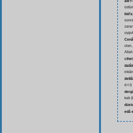
ale’r
üstü
bid’a
sonra
zarar
uygul
Cenâ
olan,
Allah
cihet
dalâl
inkârc
dellâ
d-l-l)
dergâ
katı (
düst
edâ 