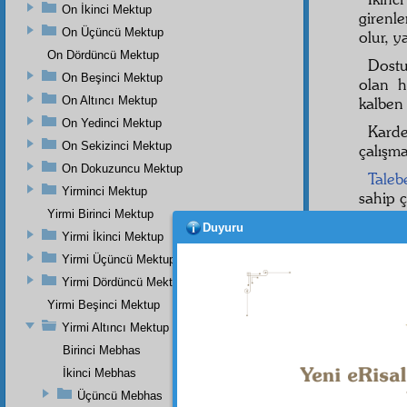
On İkinci Mektup
girenl
On Üçüncü Mektup
olur, y
On Dördüncü Mektup
Dost
On Beşinci Mektup
olan h
On Altıncı Mektup
kalben 
On Yedinci Mektup
Kard
On Sekizinci Mektup
çalışma
On Dokuzuncu Mektup
Taleb
Yirminci Mektup
sahip 
Yirmi Birinci Mektup
İşte 
Duyuru
Yirmi İkinci Mektup
Dost,
Yirmi Üçüncü Mektup
Kard
Yirmi Dördüncü Mektup
Yirmi Beşinci Mektup
Taleb
şahsiy
Yirmi Altıncı Mektup
Birinci Mebhas
Şu gö
İkinci Mebhas
Birinc
Üçüncü Mebhas
ders 