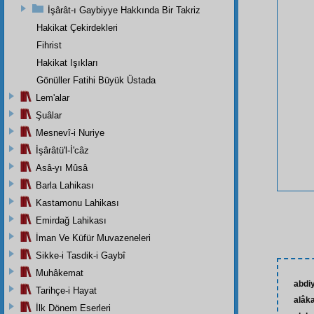
İşârât-ı Gaybiyye Hakkında Bir Takriz
Hakikat Çekirdekleri
Fihrist
Hakikat Işıkları
Gönüller Fatihi Büyük Üstada
Lem'alar
Şuâlar
Mesnevî-i Nuriye
İşârâtü'l-İ'câz
Asâ-yı Mûsâ
Barla Lahikası
Kastamonu Lahikası
Emirdağ Lahikası
İman Ve Küfür Muvazeneleri
Sikke-i Tasdik-i Gaybî
Muhâkemat
abdi
Tarihçe-i Hayat
alâk
İlk Dönem Eserleri