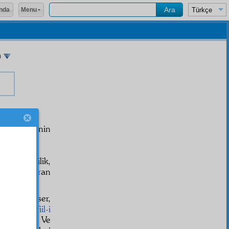
Menu
nda
)
 Bu caddenin
r. Şimdilik,
na
muhtasar
an
a herbir eser,
t
ta herbir
fiil-i
spat eder. Ve