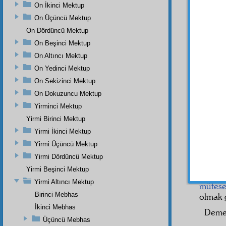
mevcu
On İkinci Mektup
ve ünv
On Üçüncü Mektup
burhan
On Dördüncü Mektup
Evet,
On Beşinci Mektup
ve âle
On Altıncı Mektup
musağ
On Yedinci Mektup
yine 
Öyle i
On Sekizinci Mektup
ef'âl
i
Fâ
On Dokuzuncu Mektup
Çünkü
Yirminci Mektup
geniş
Yirmi Birinci Mektup
görün
Yirmi İkinci Mektup
zerre
d
Yirmi Üçüncü Mektup
olmak g
Yirmi Dördüncü Mektup
Evet,
Yirmi Beşinci Mektup
ihyâ
ed
Yirmi Altıncı Mektup
mütese
Birinci Mebhas
olmak 
İkinci Mebhas
Demek
Üçüncü Mebhas