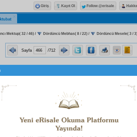
Giriş
Kayıt Ol
Follow @erisale
Hakkı
ktubat
ıncı Mektup( 32 / 46)
/
Dördüncü Mebhas( 8 / 22)
/
Dördüncü Mesele( 3 / 3
Sayfa
/712
u
لاَ مَعْبُودَ اِلاَّ هُوَ
لاَ مَقْصُودَ اِلاَّ هُوَ
k,
diyorsun.
1
e dair bir
burhan
ını ve bir
muhtasar
yolunu
icmâlen
göster.
ap: Bütün Sözler ve bütün Mektuplar o caddeyi gösteri
iniz gibi,
azîm
bir
hüccet
ine ve geniş ve uzun bir
burhan
ı
ederiz. Şöyle ki:
e herbir şey, bütün
eşya
yı kendi
Hâlık
ına verir. Ve dünyad
âsâr
ı kendi
Müessir
inin eserleri olduğunu gösterir. Ve
kâina
 bütün
ef'âl-i icadiye
yi kendi
Fâil
inin fiilleri olduğunu i