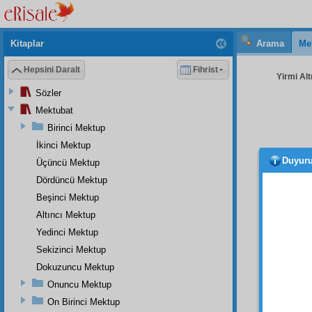
Kitaplar
Arama
Me
Hepsini Daralt
Fihrist
Yirmi Alt
Sözler
Mektubat
Birinci Mektup
İkinci Mektup
Duyur
Üçüncü Mektup
olara
Dördüncü Mektup
tevhid
Beşinci Mektup
Altıncı Mektup
Elcev
istediğ
Yedinci Mektup
işaret 
Sekizinci Mektup
Dokuzuncu Mektup
Âlemd
bütün
Onuncu Mektup
icadî
,
On Birinci Mektup