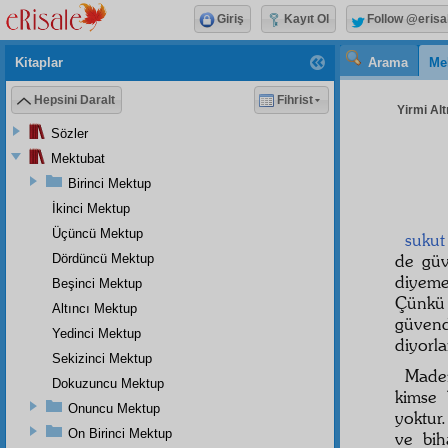
Giriş
Kayıt Ol
Follow @erisa
Kitaplar
Arama
Me
Hepsini Daralt
Fihrist
Yirmi Alt
Sözler
Mektubat
Birinci Mektup
İkinci Mektup
Üçüncü Mektup
sukut
de gü
Dördüncü Mektup
diyeme
Beşinci Mektup
Çünkü 
Altıncı Mektup
güven
Yedinci Mektup
diyorlar
Sekizinci Mektup
Madem
Dokuzuncu Mektup
kimse 
Onuncu Mektup
yoktur
On Birinci Mektup
ve
bih