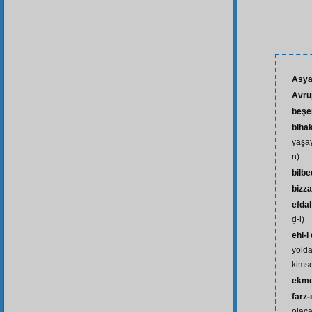
Asy
Avru
beşe
bihak
yaşay
n)
bilb
bizz
efdal
ḍ-l)
ehl-i
yolda
kimse
ekme
farz-
olac