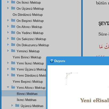
bütün 
On İkinci Mektup
On Üçüncü Mektup
On Dördüncü Mektup
On Beşinci Mektup
ŞEYT
On Altıncı Mektup
On Yedinci Mektup
Sûre-
On Sekizinci Mektup
ِكَ مَا
On Dokuzuncu Mektup
Yirminci Mektup
 مَعَهَا
Yirmi Birinci Mektup
Duyuru
Yirmi İkinci Mektup
الْيَوْمَ
Yirmi Üçüncü Mektup
Yirmi Dördüncü Mektup
3
Yirmi Beşinci Mektup
Yirmi Altıncı Mektup
Birinci Mebhas
İkinci Mebhas
Haşiye-
Kur'ân-
Üçüncü Mebhas
istinade