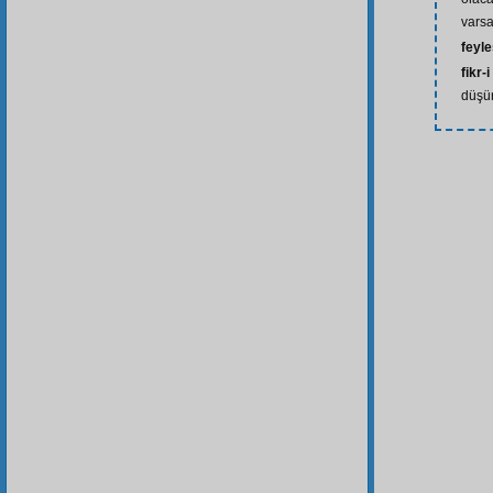
vars
feyle
fikr-i
düşünc