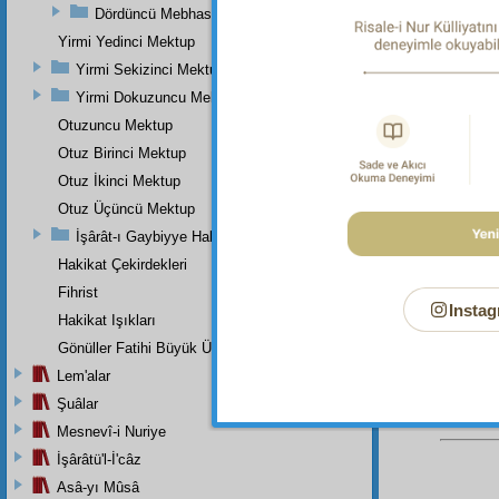
Dördüncü Mebhas
gösterm
Yirmi Yedinci Mektup
Dipnot-1
Yirmi Sekizinci Mektup
Melekler
Yirmi Dokuzuncu Mektup
Dipnot-2
Otuzuncu Mektup
"Kaf. Şe
Otuz Birinci Mektup
Dipnot-3
"İnsanı
Otuz İkinci Mektup
olmasın
Otuz Üçüncü Mektup
Ve sûra 
eden me
İşârât-ı Gaybiyye Hakkında Bir Takriz
kaldırdı
Hakikat Çekirdekleri
der. At
Fihrist
Instag
Hakikat Işıkları
Gönüller Fatihi Büyük Üstada
Lem'alar
Şuâlar
Mesnevî-i Nuriye
İşârâtü'l-İ'câz
Asâ-yı Mûsâ