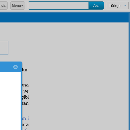
Menu
nda
 bir hükümdür.
nra
inkâr
ı ona
ren
gaflet
ve
görenek gibi
edbaht
, insan
ir ki,
âlem-i
ere,
aktab
lara