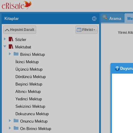
Kitaplar
Arama
Me
Hepsini Daralt
Fihrist
Yirmi Alt
Sözler
Mektubat
Birinci Mektup
İkinci Mektup
Duyur
Üçüncü Mektup
Amm
Onun a
Dördüncü Mektup
Beşinci Mektup
O hal
Altıncı Mektup
yuttur
dalâlet
Yedinci Mektup
şeytanî
Sekizinci Mektup
suret
in
Dokuzuncu Mektup
Rabi
Onuncu Mektup
insaniy
On Birinci Mektup