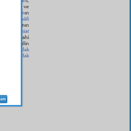
e
hakkaniyet
i,
alim
eden ve
le iki
cihan
ın
,
hâlis
ve
sâfi
kendi
evsâf
ının
hâşâ
!—
tasniat
ytanları dahi
izhar
ettiği din
rdiği
bil'ittifak
e ve
bil'ittifak
mam