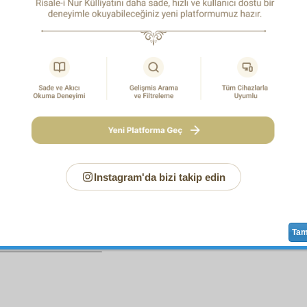
ahede
rehberlik eden ve
bilbedâhe
mütemadiyen
hak
v
e
sadakat
i,
emn ve emanet
i
umum
tabakat-ı ehl-i kemâl
e
t
ı imaniye
nin
hakaik
iyle ve
erkân-ı İslâmiye
nin
desâtir
iy
ini
temin
eden ve bu icraatının
şehadet
iyle
bizzarure
hak
ve
gayet
doğru ve pek ciddî olmak lâzım gelen bir kitabı, 
rât
ının ve
envâr
ının zıddıyla
muttasıf
tasavvur
edip—
hâşâ
,
iraların
mecmua
sı
nazar
ıyla bakmak,
sofestaî
leri ve şe
acak ve titretecek
şenî
bir
hezeyan-ı küfrî
olmakla beraber;
iat-ı İslâmiye
nin
şehadet
iyle ve
müddet-i hayat
ında göste
âde
takvâ
sının ve
hâlis
ve
sâfi
ubûdiyet
inin
delâlet
iyl
de göründüğü
Instagram'da bizi takip edin
Sayfa
/712
Ta