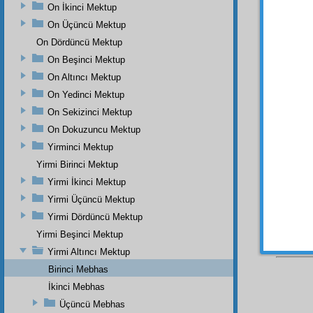
bilmüş
On İkinci Mektup
sıdk
v
On Üçüncü Mektup
erkân-
On Dördüncü Mektup
saadet
hakikat
On Beşinci Mektup
ve
tesi
On Altıncı Mektup
ve ift
On Yedinci Mektup
utandır
On Sekizinci Mektup
ve
şer
On Dokuzuncu Mektup
fevkal
kendin
Yirminci Mektup
Yirmi Birinci Mektup
Yirmi İkinci Mektup
Yirmi Üçüncü Mektup
Yirmi Dördüncü Mektup
Yirmi Beşinci Mektup
Yirmi Altıncı Mektup
Birinci Mebhas
İkinci Mebhas
Üçüncü Mebhas