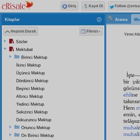
Giriş
Kayıt Ol
Follow @erisa
Kitaplar
Arama
Me
Hepsini Daralt
Fihrist
Yirmi Alt
Sözler
Mektubat
Birinci Mektup
İkinci Mektup
Üçüncü Mektup
İşte—
bir yı
Dördüncü Mektup
görüns
Beşinci Mektup
ehli
ne 
Altıncı Mektup
takıns
Yedinci Mektup
Hem
m
Sekizinci Mektup
emin,
Dokuzuncu Mektup
telâşsı
muhal
Onuncu Mektup
muhal
On Birinci Mektup