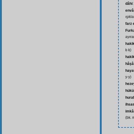
dâhi
envâr
ışıkla
farz
Furk
ayıra
haki
ḳ-ḳ)
hakik
hâşâ
haya
y-y)
heze
hük
hura
ihsa
imkâ
(bk. 