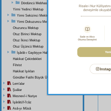
Dördüncü Mebhas
Yirmi Yedinci Mektup
Yirmi Sekizinci Mektup
Yirmi Dokuzuncu Mektup
Otuzuncu Mektup
Otuz Birinci Mektup
Otuz İkinci Mektup
Otuz Üçüncü Mektup
Bu Say
İşârât-ı Gaybiyye Hakkında Bir Takriz
Hakikat Çekirdekleri
Fihrist
Instag
Hakikat Işıkları
Gönüller Fatihi Büyük Üstada
Lem'alar
Şuâlar
Mesnevî-i Nuriye
İşârâtü'l-İ'câz
Asâ-yı Mûsâ