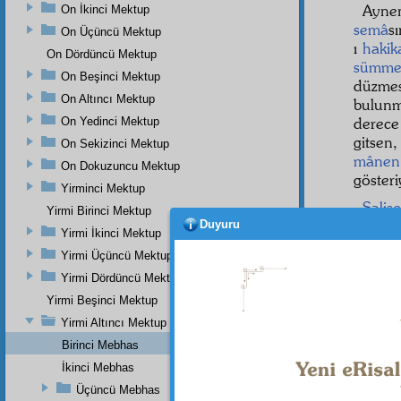
Aynen
On İkinci Mektup
semâ
s
On Üçüncü Mektup
ı
hakik
On Dördüncü Mektup
sümme
On Beşinci Mektup
düzmes
On Altıncı Mektup
bulun
derec
On Yedinci Mektup
gitsen
On Sekizinci Mektup
mânen
On Dokuzuncu Mektup
göster
Yirminci Mektup
Salis
Yirmi Birinci Mektup
tesirât
ı
Duyuru
Yirmi İkinci Mektup
hakikat
Yirmi Üçüncü Mektup
bir
Fu
Yirmi Dördüncü Mektup
tasniât
zekâlar
Yirmi Beşinci Mektup
Yirmi Altıncı Mektup
Birinci Mebhas
İkinci Mebhas
Üçüncü Mebhas