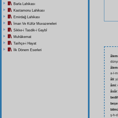
Barla Lahikası
Kastamonu Lahikası
Emirdağ Lahikası
İman Ve Küfür Muvazeneleri
Sikke-i Tasdik-i Gaybî
Muhâkemat
Tarihçe-i Hayat
İlk Dönem Eserleri
âlem-
dünya
âlem-
a-l-m
âli
: 
âmi
:
âsâr
bedih
beşe
bilm
ş-h-d