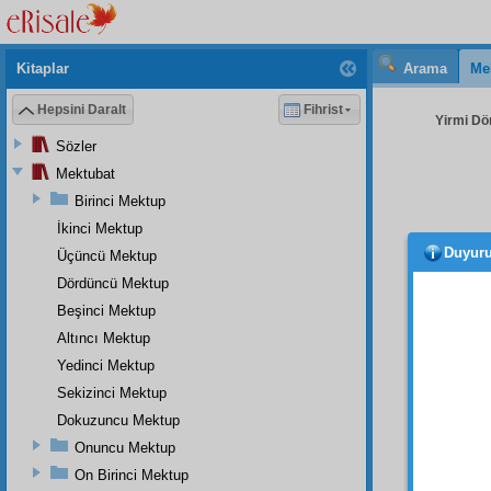
Kitaplar
Arama
Me
Hepsini Daralt
Fihrist
Yirmi Dö
Sözler
Mektubat
Birinci Mektup
İkinci Mektup
Duyur
Üçüncü Mektup
bir
f
bilmüş
Dördüncü Mektup
mevcu
Beşinci Mektup
mütem
Altıncı Mektup
cilve
le
Yedinci Mektup
içinde
Sekizinci Mektup
hidaye
Dokuzuncu Mektup
Bu sı
Onuncu Mektup
bâki
bi
On Birinci Mektup
gidiyo