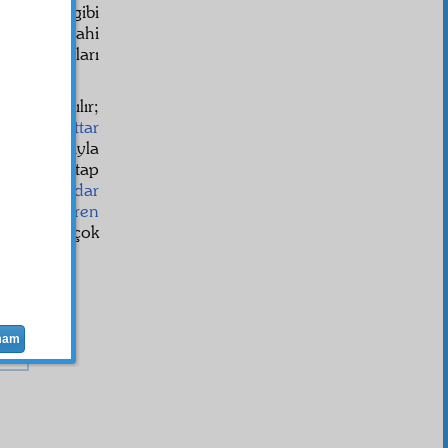
i Mahfuz
gibi
ir
vücut
dahi
bâki
vücut
ları
deler atılır;
 çok
kıymettar
 ve buharıyla
ir kısmı kitap
mesine
medar
la ve
zâhiren
gider,
âli
çok
enilir mi?
mam