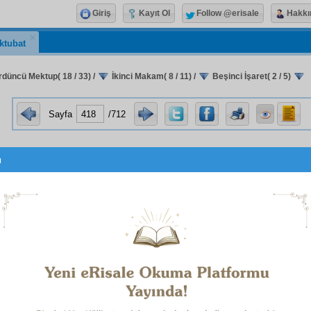
Giriş
Kayıt Ol
Follow @erisale
Hakkı
ktubat
rdüncü Mektup( 18 / 33)
/
İkinci Makam( 8 / 11)
/
Beşinci İşaret( 2 / 5)
Sayfa
/712
u
erah-ı münezzeh
,
şuûnât-ı rububiyet
inde bulunur ki,
ahede
görünüyor. İşte o
şuûnat
iktiza
ettikleri
hayretnümâ
fa
dat
,
tebdil
ve
tağyir
le,
zevâl
ve
fenâ
içinde
sür'at
le s
adiyen
âlem-i şehadet
ten
âlem-i gayb
a gönderiliyor. 
ri altında,
mahlûkat
, daimî bir
seyr ü seyelân
, bir harek
 çalkanmakta ve
ehl-i gaflet
in kulaklarına
vâveylâ-yı firak
ve
t
in
sem'
ine
velvele-i zikir
ve
tesbih
i dağıtmaktadırlar.
rra
binaen
, herbir
mevcut
,
Vâcibü'l-Vücud
un
bâki
şuûnât
ın
rer
medar
olacak mânâları,
keyfiyet
leri,
hâlet
leri
vücut
ta
rlar. Hem o
mevcut
, bütün
müddet-i hayat
ında geçirdiği
et