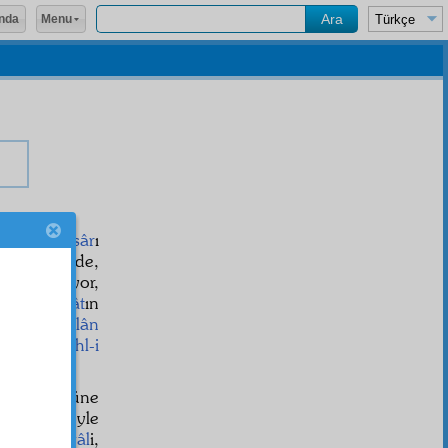
Menu
nda
 onların
âsâr
ı
aliyet içinde,
evk ediliyor,
Ve o
şuûnât
ın
et ve
cevelân
zevâl
i ve
ehl-i
ın
tezahür
üne
 bırakıp öyle
var
ve
ahvâl
i,