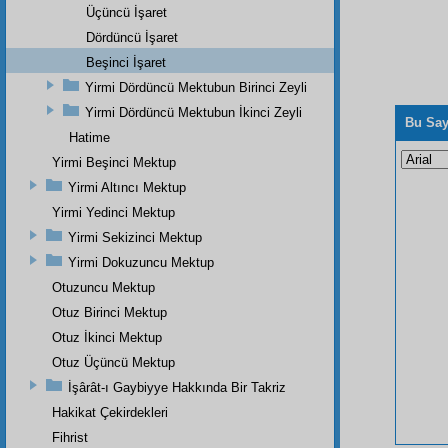
Üçüncü İşaret
Dördüncü İşaret
Beşinci İşaret
Yirmi Dördüncü Mektubun Birinci Zeyli
Yirmi Dördüncü Mektubun İkinci Zeyli
Bu Say
Hatime
Yirmi Beşinci Mektup
Yirmi Altıncı Mektup
Yirmi Yedinci Mektup
Yirmi Sekizinci Mektup
Yirmi Dokuzuncu Mektup
Otuzuncu Mektup
Otuz Birinci Mektup
Otuz İkinci Mektup
Otuz Üçüncü Mektup
İşârât-ı Gaybiyye Hakkında Bir Takriz
Hakikat Çekirdekleri
Fihrist