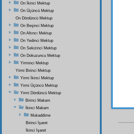
ilm-i ez
On İkinci Mektup
vücud-
On Üçüncü Mektup
bırakı
On Dördüncü Mektup
kazanır
On Beşinci Mektup
Mesel
On Altıncı Mektup
içinde
On Yedinci Mektup
kimya 
On Sekizinci Mektup
o fabr
On Dokuzuncu Mektup
tab'ı
na
oluyo
Yirminci Mektup
mahvol
Yirmi Birinci Mektup
vücut
l
Yirmi İkinci Mektup
Yirmi Üçüncü Mektup
Yirmi Dördüncü Mektup
Birinci Makam
İkinci Makam
Mukaddime
Birinci İşaret
İkinci İşaret