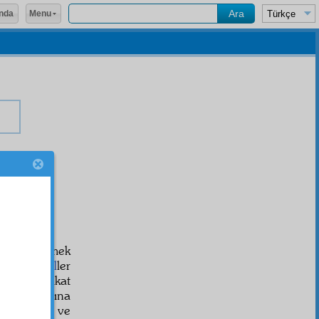
Menu
nda
i
rasat
etmek
k. Bu
temsil
ler
lamaz; fakat
s
in
şuûnât
ına
et ve
sürur
ve