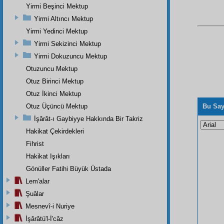
Yirmi Beşinci Mektup
Yirmi Altıncı Mektup
Yirmi Yedinci Mektup
Yirmi Sekizinci Mektup
Yirmi Dokuzuncu Mektup
Otuzuncu Mektup
Otuz Birinci Mektup
Otuz İkinci Mektup
Otuz Üçüncü Mektup
Bu Say
İşârât-ı Gaybiyye Hakkında Bir Takriz
Hakikat Çekirdekleri
Fihrist
Hakikat Işıkları
Gönüller Fatihi Büyük Üstada
Lem'alar
Şuâlar
Mesnevî-i Nuriye
İşârâtü'l-İ'câz