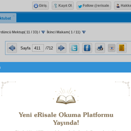
Giriş
Kayıt Ol
Follow @erisale
Hakkı
ktubat
rdüncü Mektup( 11 / 33)
/
İkinci Makam( 1 / 11)
Sayfa
/712
u
İkinci
Makam
Bir
Mukaddime
, Beş İşarettir.
Mukaddime
İki
Mebhas
tır.
NCİ
MEBHAS
:
Bu gelecek Beş İşarette,
şuûnât-ı rububiyet
birer sönük, küçük dürbün
nev'i
nden birer
temsil
yazılaca
-ı rububiyet
in
hakikat
ini tutamaz,
ihata
edemez,
mikyas
o
bilir. O gelecek
temsilât
ta ve geçen
remiz
lerde,
Zât-ı Akde
ip
olmayan
tabirat
,
temsil
in kusuruna aittir. Meselâ, lezz