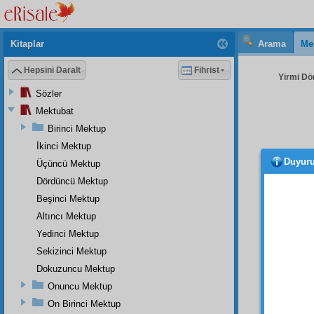
Kitaplar
Arama
Me
Hepsini Daralt
Fihrist
Yirmi Dö
Sözler
Mektubat
Birinci Mektup
İkinci Mektup
Duyur
Üçüncü Mektup
Dördüncü Mektup
Beşinci Mektup
Altıncı Mektup
Yedinci Mektup
BİRİ
Sekizinci Mektup
için, 
Dokuzuncu Mektup
şuûnât
Onuncu Mektup
baktıra
münas
On Birinci Mektup