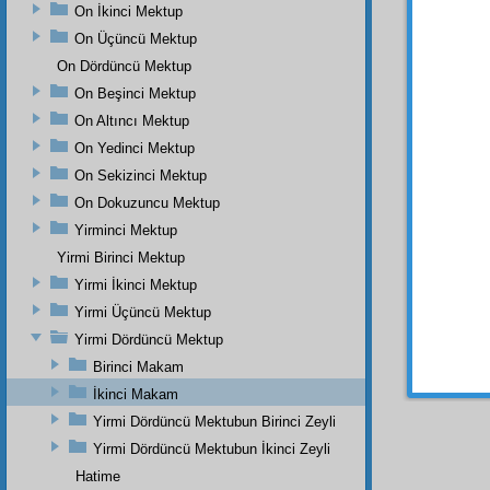
memnu
On İkinci Mektup
fakat b
On Üçüncü Mektup
Hem 
On Dördüncü Mektup
ucunu 
On Beşinci Mektup
Meselâ
On Altıncı Mektup
Onun
On Yedinci Mektup
dünya
On Sekizinci Mektup
Evet
On Dokuzuncu Mektup
tazele
Yirminci Mektup
tecdid
Yirmi Birinci Mektup
aynı k
Yirmi İkinci Mektup
Hem 
Yirmi Üçüncü Mektup
meczu
çeviri
Yirmi Dördüncü Mektup
Birinci Makam
Hem h
İkinci Makam
Yirmi Dördüncü Mektubun Birinci Zeyli
Yirmi Dördüncü Mektubun İkinci Zeyli
Hatime