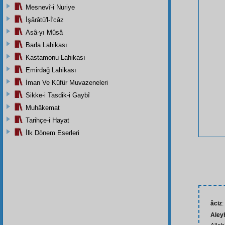
Mesnevî-i Nuriye
İşârâtü'l-İ'câz
Asâ-yı Mûsâ
Barla Lahikası
Kastamonu Lahikası
Emirdağ Lahikası
İman Ve Küfür Muvazeneleri
Sikke-i Tasdik-i Gaybî
Muhâkemat
Tarihçe-i Hayat
İlk Dönem Eserleri
âciz
:
Aley