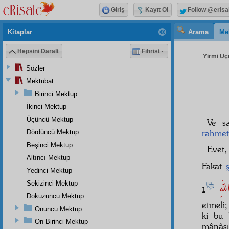
Giriş
Kayıt Ol
Follow @erisa
Kitaplar
Arama
Me
Hepsini Daralt
Fihrist
Yirmi Üç
Sözler
Mektubat
Birinci Mektup
İkinci Mektup
Üçüncü Mektup
Ve sa
rahmet
Dördüncü Mektup
Beşinci Mektup
Evet
Altıncı Mektup
Fakat
Yedinci Mektup
للهِ
Sekizinci Mektup
1
Dokuzuncu Mektup
etmeli;
Onuncu Mektup
ki bu 
On Birinci Mektup
mânâsız