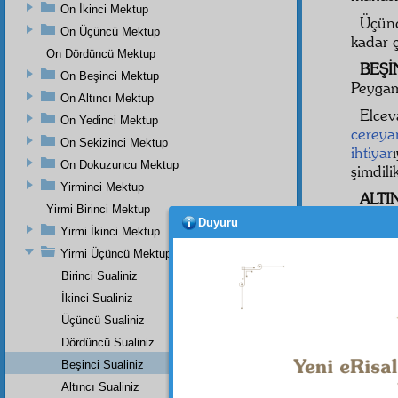
On İkinci Mektup
Üçünc
On Üçüncü Mektup
kadar 
On Dördüncü Mektup
BEŞİ
On Beşinci Mektup
Peyga
On Altıncı Mektup
Elce
On Yedinci Mektup
cereya
On Sekizinci Mektup
ihtiyar
On Dokuzuncu Mektup
şimdili
Yirminci Mektup
ALTI
Yirmi Birinci Mektup
gelmes
Duyuru
Yirmi İkinci Mektup
Elce
Yirmi Üçüncü Mektup
Nübü
Birinci Sualiniz
kalbiye
İkinci Sualiniz
tekem
Üçüncü Sualiniz
zaman
Dördüncü Sualiniz
fevera
Beşinci Sualiniz
Altıncı Sualiniz