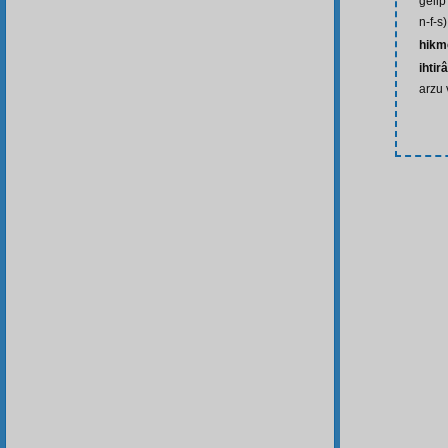
gelip
n-f-s)
hikm
ihtir
arzu 