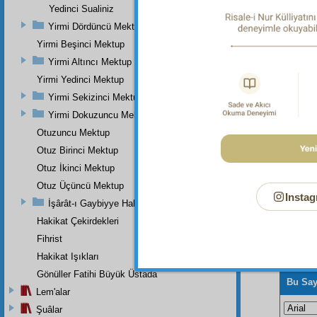
Yedinci Sualiniz
Dipnot-1
"Ben der
Yirmi Dördüncü Mektup
Yirmi Beşinci Mektup
Dipnot-2
Buharî, 
Yirmi Altıncı Mektup
Yirmi Yedinci Mektup
Yirmi Sekizinci Mektup
Yirmi Dokuzuncu Mektup
Otuzuncu Mektup
Otuz Birinci Mektup
Otuz İkinci Mektup
Otuz Üçüncü Mektup
Instag
İşârât-ı Gaybiyye Hakkında Bir Takriz
Hakikat Çekirdekleri
Fihrist
Hakikat Işıkları
Gönüller Fatihi Büyük Üstada
Bu Say
Lem'alar
Şuâlar