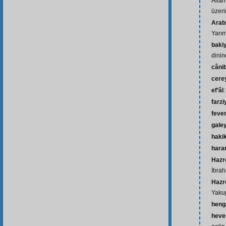
Allah
üzeri
Arab
Yarı
bakiy
dinin
câni
cere
ef’âl
:
farzi
feve
gale
haki
harar
Hazre
İbrah
Hazr
Yakup
hen
heve