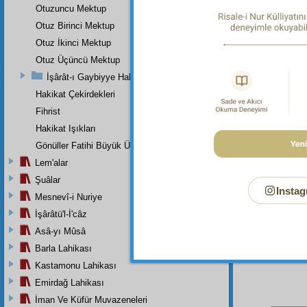
Her türl
Otuzuncu Mektup
Otuz Birinci Mektup
Dipnot-2
"Hiçbir 
Otuz İkinci Mektup
Otuz Üçüncü Mektup
Dipnot-3
Ömrünün 
İşârât-ı Gaybiyye Hakkında Bir Takriz
bereketi
Hakikat Çekirdekleri
Dipnot-4
Fihrist
"Gerçek
9; Mağâ
Hakikat Işıkları
Müsned,
Gönüller Fatihi Büyük Üstada
Dipnot-5
Lem'alar
"Şüphesi
Şuâlar
Dipnot-6
Instag
Mesnevî-i Nuriye
"Muhakka
İşârâtü'l-İ'câz
Asâ-yı Mûsâ
Barla Lahikası
Kastamonu Lahikası
Emirdağ Lahikası
İman Ve Küfür Muvazeneleri