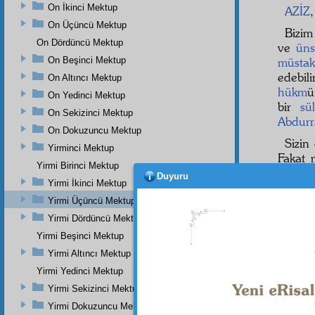
On İkinci Mektup
AZİZ
,
On Üçüncü Mektup
Bizim
On Dördüncü Mektup
ve
üns
On Beşinci Mektup
müstak
edebili
On Altıncı Mektup
hükm
ü
On Yedinci Mektup
bir
sü
On Sekizinci Mektup
Abdur
On Dokuzuncu Mektup
Sizin
Yirminci Mektup
Fakat
Yirmi Birinci Mektup
Duyuru
bedel
Yirmi İkinci Mektup
Yirmi Üçüncü Mektup
düşün
Yirmi Dördüncü Mektup
ينَ
5
Yirmi Beşinci Mektup
Yirmi Altıncı Mektup
yerine
Yirmi Yedinci Mektup
Yirmi Sekizinci Mektup
Yirmi Dokuzuncu Mektup
Dipnot-1