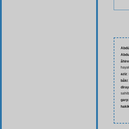
Abdü
Abdu
âhire
hayat
aziz
:
bâki
:
diray
sahib
garp
haki