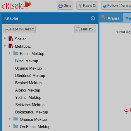
Giriş
Kayıt Ol
Follow @erisa
Kitaplar
Arama
Me
Hepsini Daralt
Fihrist
Yirmi Üç
Sözler
Mektubat
Birinci Mektup
İkinci Mektup
Üçüncü Mektup
Dördüncü Mektup
Beşinci Mektup
Altıncı Mektup
Yedinci Mektup
Sekizinci Mektup
َاتِ
Dokuzuncu Mektup
Onuncu Mektup
On Birinci Mektup