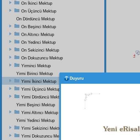
On İkinci Mektup
On Üçüncü Mektup
On Dördüncü Mektup
On Beşinci Mektup
On Altıncı Mektup
On Yedinci Mektup
On Sekizinci Mektup
4
On Dokuzuncu Mektup
Yirminci Mektup
Yirmi Birinci Mektup
Duyuru
Yirmi İkinci Mektup
MÜ'
Yirmi Üçüncü Mektup
inat v
Yirmi Dördüncü Mektup
hayat-
merdu
Yirmi Beşinci Mektup
gayet
ç
Yirmi Altıncı Mektup
Yirmi Yedinci Mektup
Yirmi Sekizinci Mektup
Dipnot-1
Yirmi Dokuzuncu Mektup