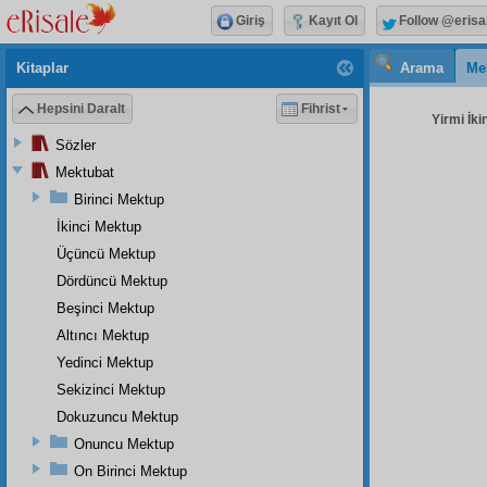
Giriş
Kayıt Ol
Follow @erisa
Kitaplar
Arama
Me
Hepsini Daralt
Fihrist
Yirmi İki
Sözler
Mektubat
Birinci Mektup
İkinci Mektup
Üçüncü Mektup
Dördüncü Mektup
Beşinci Mektup
Altıncı Mektup
Yedinci Mektup
Sekizinci Mektup
Dokuzuncu Mektup
Onuncu Mektup
On Birinci Mektup