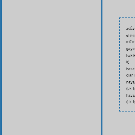
adâv
ehl-i
mü’mi
gaye
haki
ḳ)
hase
olan 
hayat
(bk. 
hayat
(bk. 