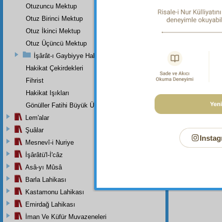
Allah'ın 
Otuzuncu Mektup
Dipnot-2
Otuz Birinci Mektup
"Hiçbir 
Otuz İkinci Mektup
Dipnot-3
Otuz Üçüncü Mektup
"Mü'minl
İşârât-ı Gaybiyye Hakkında Bir Takriz
Dipnot-4
Hakikat Çekirdekleri
"Kötülü
kimse ca
Fihrist
Hakikat Işıkları
Dipnot-5
"Öfkeler
Gönüller Fatihi Büyük Üstada
kullukta
Lem'alar
Şuâlar
Instag
Mesnevî-i Nuriye
İşârâtü'l-İ'câz
Asâ-yı Mûsâ
Barla Lahikası
Kastamonu Lahikası
Emirdağ Lahikası
İman Ve Küfür Muvazeneleri