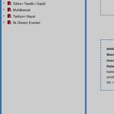
Sikke-i Tasdik-i Gaybî
Muhâkemat
Tarihçe-i Hayat
İlk Dönem Eserleri
baht
Must
muva
Rah
kapla
yarat
(bk. 