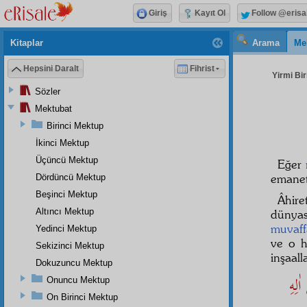
Giriş
Kayıt Ol
Follow @erisa
Kitaplar
Arama
Me
Hepsini Daralt
Fihrist
Yirmi Bir
Sözler
Mektubat
Birinci Mektup
İkinci Mektup
Üçüncü Mektup
Eğer
emanet
Dördüncü Mektup
Beşinci Mektup
Âhir
Altıncı Mektup
dünya
muvaff
Yedinci Mektup
ve o 
Sekizinci Mektup
inşaall
Dokuzuncu Mektup
ٰلِهِ
Onuncu Mektup
On Birinci Mektup