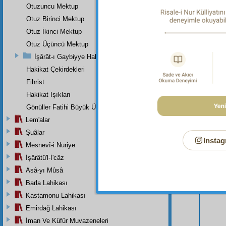
Otuzuncu Mektup
Otuz Birinci Mektup
Otuz İkinci Mektup
Otuz Üçüncü Mektup
İşârât-ı Gaybiyye Hakkında Bir Takriz
Hakikat Çekirdekleri
Fihrist
Bu Say
Hakikat Işıkları
Gönüller Fatihi Büyük Üstada
Lem'alar
Şuâlar
Instag
Mesnevî-i Nuriye
İşârâtü'l-İ'câz
Asâ-yı Mûsâ
Barla Lahikası
Kastamonu Lahikası
Emirdağ Lahikası
İman Ve Küfür Muvazeneleri