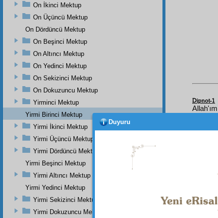
On İkinci Mektup
On Üçüncü Mektup
On Dördüncü Mektup
On Beşinci Mektup
On Altıncı Mektup
On Yedinci Mektup
On Sekizinci Mektup
On Dokuzuncu Mektup
Dipnot-1
Yirminci Mektup
Allah'ım
Yirmi Birinci Mektup
ve selâ
Duyuru
Keşfü'l-
Yirmi İkinci Mektup
Yirmi Üçüncü Mektup
Dipnot-2
"Seni h
Yirmi Dördüncü Mektup
Muhakka
Yirmi Beşinci Mektup
Yirmi Altıncı Mektup
Yirmi Yedinci Mektup
Yirmi Sekizinci Mektup
Yirmi Dokuzuncu Mektup