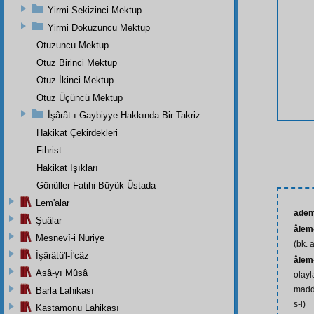
Yirmi Sekizinci Mektup
Yirmi Dokuzuncu Mektup
Otuzuncu Mektup
Otuz Birinci Mektup
Otuz İkinci Mektup
Otuz Üçüncü Mektup
İşârât-ı Gaybiyye Hakkında Bir Takriz
Hakikat Çekirdekleri
Fihrist
Hakikat Işıkları
Gönüller Fatihi Büyük Üstada
Lem'alar
ade
Şuâlar
âlem-
Mesnevî-i Nuriye
(bk. 
İşârâtü'l-İ'câz
âlem-
Asâ-yı Mûsâ
olayl
madde
Barla Lahikası
s̱-l)
Kastamonu Lahikası