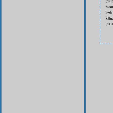
(bk. 
husu
ihyâ
kâin
(bk. 