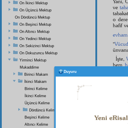
Yani,
On İkinci Mektup
ve
tab
On Üçüncü Mektup
tabaka
On Dördüncü Mektup
o der
On Beşinci Mektup
hafif v
On Altıncı Mektup
evham
On Yedinci Mektup
"
Vücud
On Sekizinci Mektup
ünvanın
On Dokuzuncu Mektup
İşte,
Yirminci Mektup
hem
h
Mukaddime
sübut
l
Duyuru
Birinci Makam
âzam
d
İkinci Makam
ağaçt
Birinci Kelime
İkinci Kelime
Üçüncü Kelime
Dipnot-1
"En yüce
Dördüncü Kelime
Beşinci Kelime
Dipnot-2
Ondan ba
Altıncı Kelime