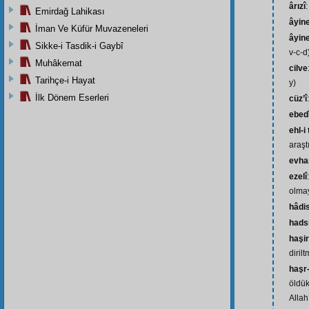
ârızî
Emirdağ Lahikası
âyin
İman Ve Küfür Muvazeneleri
âyin
Sikke-i Tasdik-i Gaybî
v-c-d
Muhâkemat
cilve
Tarihçe-i Hayat
y)
İlk Dönem Eserleri
cüz’î
ebed
ehl-i
araşt
evh
ezelî
olmay
hâdi
hads
haşir
dirilt
haşr
öldük
Alla