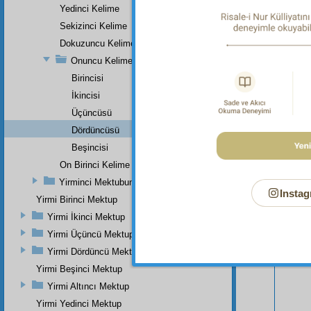
Yedinci Kelime
Sekizinci Kelime
Dokuzuncu Kelime
Onuncu Kelime
Birincisi
İkincisi
Üçüncüsü
Dördüncüsü
Beşincisi
On Birinci Kelime
Yirminci Mektubun Onuncu Kelimesine Zeyl
Instag
Yirmi Birinci Mektup
Bu Say
Yirmi İkinci Mektup
Yirmi Üçüncü Mektup
Yirmi Dördüncü Mektup
Yirmi Beşinci Mektup
Yirmi Altıncı Mektup
Yirmi Yedinci Mektup