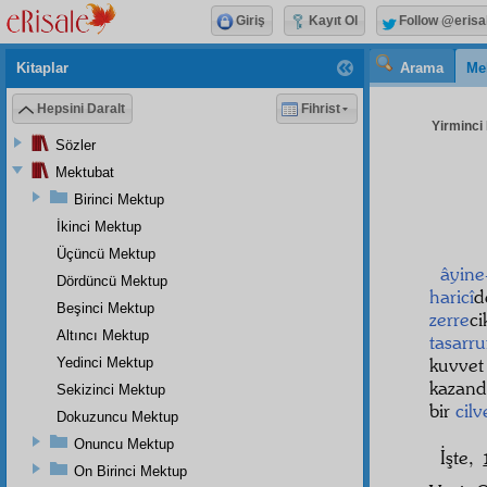
Giriş
Kayıt Ol
Follow @erisa
Kitaplar
Arama
Me
Hepsini Daralt
Fihrist
Yirminci 
Sözler
Mektubat
Birinci Mektup
İkinci Mektup
Üçüncü Mektup
âyine
Dördüncü Mektup
haricî
d
Beşinci Mektup
zerre
c
Altıncı Mektup
tasarru
kuvve
Yedinci Mektup
kazand
Sekizinci Mektup
bir
cilv
Dokuzuncu Mektup
Onuncu Mektup
İşte,
On Birinci Mektup