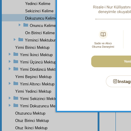
Yedinci Kelime
Sekizinci Kelime
Dokuzuncu Kelime
Onuncu Kelime
On Birinci Kelime
Yirminci Mektubun Onuncu Kelimesine Zeyl
Yirmi Birinci Mektup
Yirmi İkinci Mektup
Yirmi Üçüncü Mektup
Bu Say
Yirmi Dördüncü Mektup
Yirmi Beşinci Mektup
Instag
Yirmi Altıncı Mektup
Yirmi Yedinci Mektup
Yirmi Sekizinci Mektup
Yirmi Dokuzuncu Mektup
Otuzuncu Mektup
Otuz Birinci Mektup
Otuz İkinci Mektup