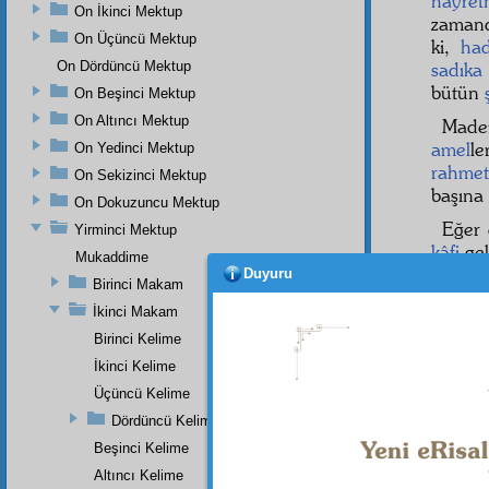
hayre
On İkinci Mektup
zamand
On Üçüncü Mektup
ki,
had
On Dördüncü Mektup
sadıka
bütün
On Beşinci Mektup
On Altıncı Mektup
Made
amel
le
On Yedinci Mektup
rahmet
On Sekizinci Mektup
başına 
On Dokuzuncu Mektup
Eğer 
Yirminci Mektup
kâfi
gel
Mukaddime
Duyuru
Elce
Birinci Makam
Öyle d
İkinci Makam
Birinci Kelime
Herb
muayy
İkinci Kelime
imkânâ
Üçüncü Kelime
Dördüncü Kelime
Beşinci Kelime
Altıncı Kelime