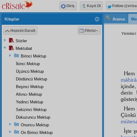
Giriş
Kayıt Ol
Follow @erisa
Kitaplar
Arama
Me
Hepsini Daralt
Fihrist
Yirminci 
Sözler
Mektubat
Birinci Mektup
İkinci Mektup
Üçüncü Mektup
Hem
mâhir
Dördüncü Mektup
içinde
Beşinci Mektup
derin 
Altıncı Mektup
gösteri
Yedinci Mektup
He
Sekizinci Mektup
Çünkü 
Dokuzuncu Mektup
mütena
Onuncu Mektup
İşte ş
On Birinci Mektup