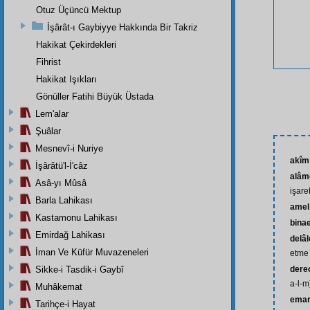
Otuz Üçüncü Mektup
İşârât-ı Gaybiyye Hakkında Bir Takriz
Hakikat Çekirdekleri
Fihrist
Hakikat Işıkları
Gönüller Fatihi Büyük Üstada
Lem'alar
Şuâlar
Mesnevî-i Nuriye
akîm
İşârâtü'l-İ'câz
alâme
Asâ-yı Mûsâ
işaret
Barla Lahikası
amel
Kastamonu Lahikası
bina
Emirdağ Lahikası
delâ
İman Ve Küfür Muvazeneleri
etme 
Sikke-i Tasdik-i Gaybî
derec
a-l-m
Muhâkemat
ema
Tarihçe-i Hayat