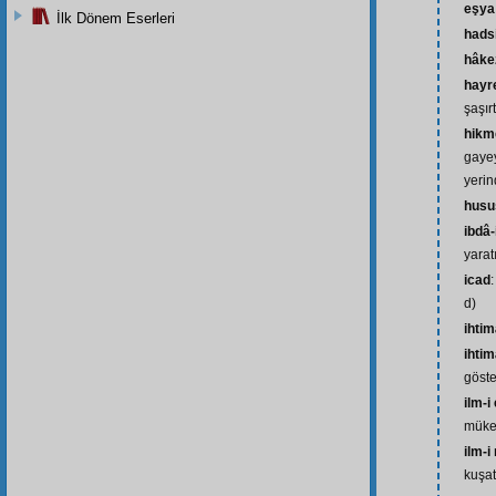
eşya
İlk Dönem Eserleri
hads
hâke
hayr
şaşırt
hikm
gayey
yerin
husu
ibdâ-
yaratı
icad
d)
ihtim
ihti
göst
ilm-i
mükem
ilm-i
kuşat