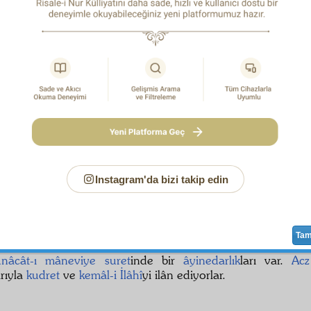
em Sensin
Malik
. Çünkü biz
memlûk
üz. Bizden başkası 
. Demek
Malik
imiz Sensin.
Hem Sen
Aziz
sin,
izzet
ve
azamet
sahibisin. Biz
zillet
im
zde bir
izzet
cilve
leri var. Demek Senin
izzet
inin
âyine
siyiz.
em Sensin
Ganiyy-i Mutlak
. Çünkü biz fakiriz;
fakr
ımızın eli
â
veriliyor. Demek
Ganî
Sensin, veren Sensin.
em Sen
Hayy-ı Bâkî
sin. Çünkü biz ölüyoruz; ölmemizde ve
mî
hayat verici
cilve
sini görüyoruz.
em Sen
Bâkî
sin. Çünkü biz,
fenâ
ve
zevâl
imizde, Senin de
ruz.
Instagram'da bizi takip edin
m cevap veren,
atiyye
veren Sensin. Çünkü biz,
umum
mev
lerimizle
daimî
bağırıp istiyoruz,
niyaz
edip yalvarıyoruz
ne geliyor,
maksud
larımız veriliyor. Demek bize cevap veren
Ta
kezâ
, bütün
mevcudat
ın,
küllî
ve
cüz'î
herbirisi birer
Veyse
nâcât-ı mâneviye
suret
inde bir
âyinedarlık
ları var.
Acz
arıyla
kudret
ve
kemâl-i İlâhî
yi ilân ediyorlar.