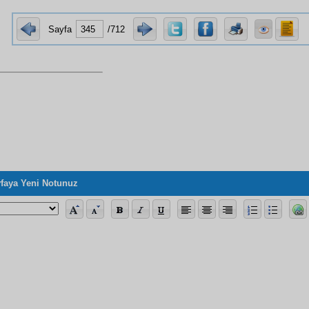
Sayfa
/712
faya Yeni Notunuz