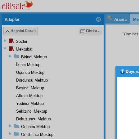
Kitaplar
Arama
Me
Hepsini Daralt
Fihrist
Yirminci 
Sözler
Mektubat
Birinci Mektup
İkinci Mektup
Duyur
Üçüncü Mektup
baha
Mutlak
Dördüncü Mektup
bütün
Beşinci Mektup
derler k
Altıncı Mektup
· "
Yâ
Yedinci Mektup
âciz
iz.
Sekizinci Mektup
· "H
Dokuzuncu Mektup
Onuncu Mektup
· "H
On Birinci Mektup
yapan v