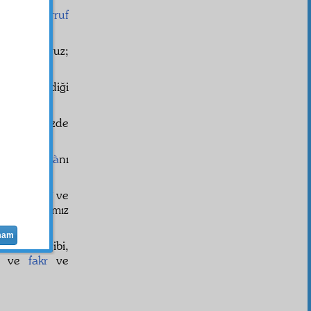
bizde
tasarruf
ize
bakı
yoruz;
ne yetişmediği
 dirilmemizde
vam ve
bekà
nı
cudat
,
kalî
ve
. Arzularımız
 Sensin."
mam
l Karânî
gibi,
ve
fakr
ve