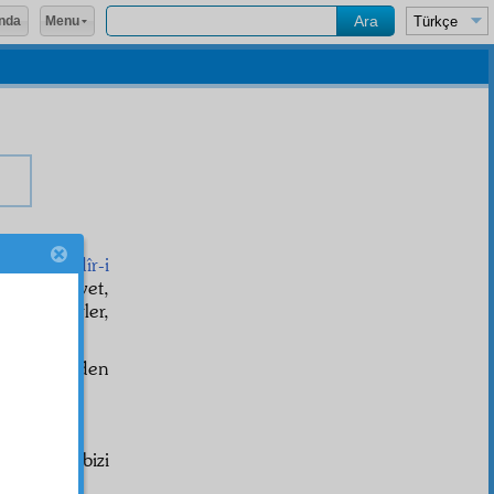
Menu
nda
te, bir
Kadîr-i
k
eder. Evet,
âcât
ederler,
terbiye
sinden
r. Demek bizi