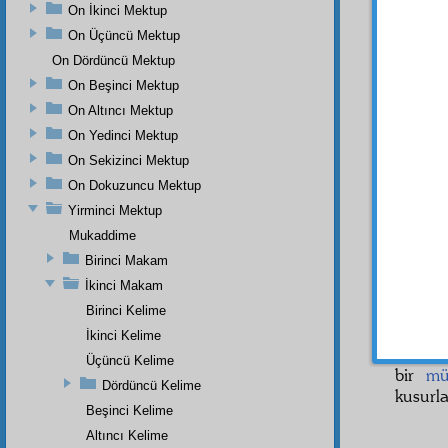
On İkinci Mektup
· "H
On Üçüncü Mektup
ediyor
On Dördüncü Mektup
· "
On Beşinci Mektup
üstümü
On Altıncı Mektup
· "H
On Yedinci Mektup
bir
gın
On Sekizinci Mektup
· "H
On Dokuzuncu Mektup
bir
dai
Yirminci Mektup
· "H
Mukaddime
görüyo
Birinci Makam
· "He
İkinci Makam
hâlî
dil
Birinci Kelime
yerleri
İkinci Kelime
Ve
hâ
Üçüncü Kelime
bir
mü
Dördüncü Kelime
kusurl
Beşinci Kelime
Altıncı Kelime