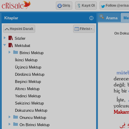
Giriş
Kayıt Ol
Follow @erisa
Kitaplar
Arama
Me
Hepsini Daralt
Fihrist
On Dokuz
Sözler
Mektubat
Birinci Mektup
İkinci Mektup
Üçüncü Mektup
müteb
Dördüncü Mektup
derec
Beşinci Mektup
değil; 
Altıncı Mektup
hiç bir
Yedinci Mektup
İşte,
Sekizinci Mektup
yolcu
Dokuzuncu Mektup
Makamı
Onuncu Mektup
هِ فِى
On Birinci Mektup