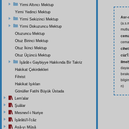
Yirmi Altıncı Mektup
Yirmi Yedinci Mektup
Asr-
Yirmi Sekizinci Mektup
(a.s.
Yirmi Dokuzuncu Mektup
mutlu
Otuzuncu Mektup
cema
Otuz Birinci Mektup
cemaa
Otuz İkinci Mektup
cihet
Otuz Üçüncü Mektup
cüz’î
ilmel
İşârât-ı Gaybiyye Hakkında Bir Takriz
dayan
Hakikat Çekirdekleri
bırak
Fihrist
bilgin
Hakikat Işıkları
n)
Gönüller Fatihi Büyük Üstada
Lem'alar
Şuâlar
Mesnevî-i Nuriye
İşârâtü'l-İ'câz
Asâ-yı Mûsâ