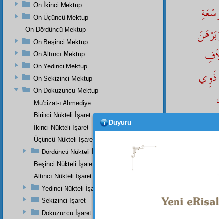
On İkinci Mektup
سْعَةِ
On Üçüncü Mektup
بَرْهَنَ
On Dördüncü Mektup
On Beşinci Mektup
لاَفِ
On Altıncı Mektup
On Yedinci Mektup
هِ ذَوِي
On Sekizinci Mektup
On Dokuzuncu Mektup
1
Mu'cizat-ı Ahmediye
Birinci Nükteli İşaret
denilm
Duyuru
İkinci Nükteli İşaret
Üçüncü Nükteli İşaret
Dördüncü Nükteli İşaret
Beşinci Nükteli İşaret
Altıncı Nükteli İşaret
Yedinci Nükteli İşaret
Sekizinci İşaret
Dokuzuncu İşaret