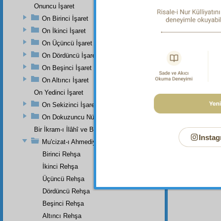
Dipnot-1
Onuncu İşaret
Allah't
On Birinci İşaret
saltanat
dahi ah
On İkinci İşaret
vahdet 
On Üçüncü İşaret
musaddı
hakaik-i
On Dördüncü İşaret
ve ümme
On Beşinci İşaret
içindek
On Altıncı İşaret
Dipnot-2
Bâkî ol
On Yedinci İşaret
On Sekizinci İşaret
On Dokuzuncu Nükteli İşaret
Bir İkram-ı İlâhî ve Bir Eser-i İnâyet-i Rabbâniye
Instag
Mu'cizat-ı Ahmediye'nin Birinci Zeyli
Birinci Rehşa
İkinci Rehşa
Üçüncü Rehşa
Dördüncü Rehşa
Beşinci Rehşa
Altıncı Rehşa