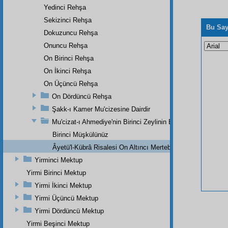
Yedinci Rehşa
Sekizinci Rehşa
Bu Say
Dokuzuncu Rehşa
Onuncu Rehşa
On Birinci Rehşa
On İkinci Rehşa
On Üçüncü Rehşa
On Dördüncü Rehşa
Şakk-ı Kamer Mu'cizesine Dairdir
Mu'cizat-ı Ahmediye'nin Birinci Zeylinin Bir Parçasıdır
Birinci Müşkülünüz
Âyetü'l-Kübrâ Risalesi On Altıncı Mertebe
Yirminci Mektup
Yirmi Birinci Mektup
Yirmi İkinci Mektup
Yirmi Üçüncü Mektup
Yirmi Dördüncü Mektup
Yirmi Beşinci Mektup