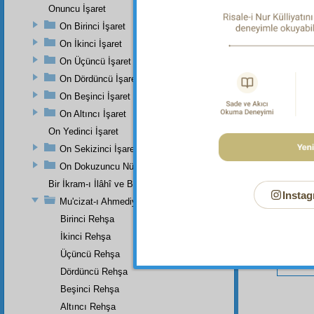
Onuncu İşaret
On Birinci İşaret
On İkinci İşaret
Bu Say
On Üçüncü İşaret
On Dördüncü İşaret
On Beşinci İşaret
On Altıncı İşaret
On Yedinci İşaret
On Sekizinci İşaret
On Dokuzuncu Nükteli İşaret
Bir İkram-ı İlâhî ve Bir Eser-i İnâyet-i Rabbâniye
Instag
Mu'cizat-ı Ahmediye'nin Birinci Zeyli
Birinci Rehşa
İkinci Rehşa
Üçüncü Rehşa
Dördüncü Rehşa
Beşinci Rehşa
Altıncı Rehşa