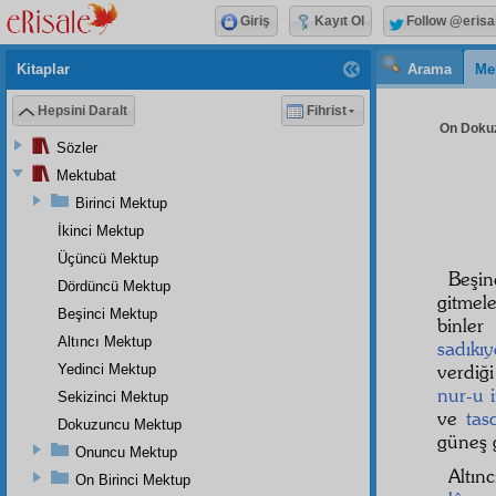
Giriş
Kayıt Ol
Follow @erisa
Kitaplar
Arama
Me
Hepsini Daralt
Fihrist
On Dokuz
Sözler
Mektubat
Birinci Mektup
İkinci Mektup
Üçüncü Mektup
Beşin
Dördüncü Mektup
gitmel
Beşinci Mektup
binle
Altıncı Mektup
sadıkıy
verdiği
Yedinci Mektup
nur-u 
Sekizinci Mektup
ve
tas
Dokuzuncu Mektup
güneş g
Onuncu Mektup
Altınc
On Birinci Mektup