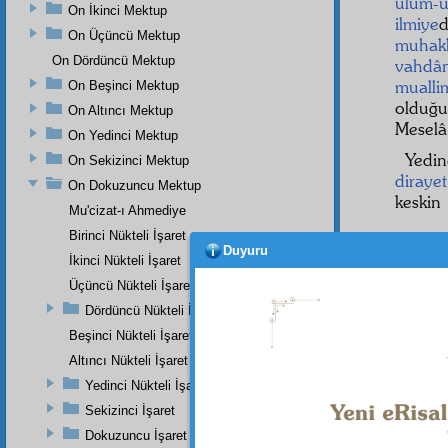
ulûm-u
On İkinci Mektup
ilmiye
d
On Üçüncü Mektup
muhakk
On Dördüncü Mektup
vahdân
mualli
On Beşinci Mektup
olduğ
On Altıncı Mektup
Meselâ,
On Yedinci Mektup
Yedin
On Sekizinci Mektup
dirayet
On Dokuzuncu Mektup
keskin
Mu'cizat-ı Ahmediye
Birinci Nükteli İşaret
Duyuru
İkinci Nükteli İşaret
Üçüncü Nükteli İşaret
Dördüncü Nükteli İşaret
Beşinci Nükteli İşaret
Altıncı Nükteli İşaret
Yedinci Nükteli İşaret
Sekizinci İşaret
Dokuzuncu İşaret