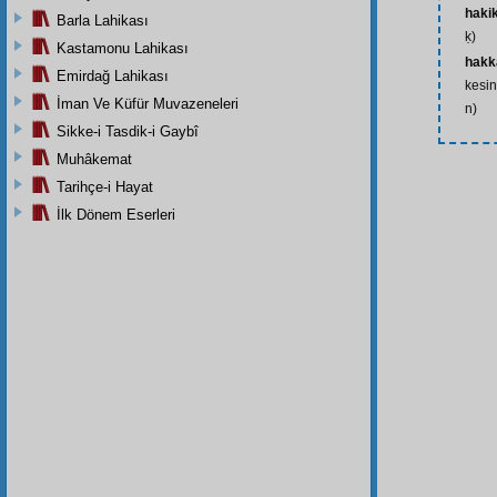
haki
Barla Lahikası
ḳ)
Kastamonu Lahikası
hakk
Emirdağ Lahikası
kesin
İman Ve Küfür Muvazeneleri
n)
Sikke-i Tasdik-i Gaybî
Muhâkemat
Tarihçe-i Hayat
İlk Dönem Eserleri