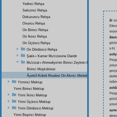
Yedinci Rehşa
Sekizinci Rehşa
Dokuzuncu Rehşa
âl
: s
Onuncu Rehşa
Efend
On Birinci Rehşa
soyu
On İkinci Rehşa
âlem
On Üçüncü Rehşa
görün
y-b)
On Dördüncü Rehşa
asfi
Şakk-ı Kamer Mu'cizesine Dairdir
Peyg
Mu'cizat-ı Ahmediye'nin Birinci Zeylinin Bir Parçasıdır
yolun
Birinci Müşkülünüz
gerçe
Âyetü'l-Kübrâ Risalesi On Altıncı Mertebe
delil
islâm 
Yirminci Mektup
ashâ
Yirmi Birinci Mektup
Peyg
Yirmi İkinci Mektup
gözü
Yirmi Üçüncü Mektup
yolu
Yirmi Dördüncü Mektup
ayne
Yirmi Beşinci Mektup
derec