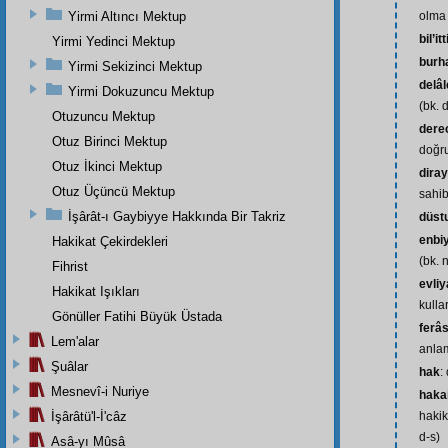
Yirmi Altıncı Mektup
olma 
bil’it
Yirmi Yedinci Mektup
burh
Yirmi Sekizinci Mektup
delâl
Yirmi Dokuzuncu Mektup
(bk. d
Otuzuncu Mektup
dere
Otuz Birinci Mektup
doğru
Otuz İkinci Mektup
diray
Otuz Üçüncü Mektup
sahib
İşârât-ı Gaybiyye Hakkında Bir Takriz
düst
enbi
Hakikat Çekirdekleri
(bk. 
Fihrist
evliy
Hakikat Işıkları
kullar
Gönüller Fatihi Büyük Üstada
ferâ
Lem'alar
anlam
Şuâlar
hak
:
Mesnevî-i Nuriye
haka
İşârâtü'l-İ'câz
hakik
d-s)
Asâ-yı Mûsâ