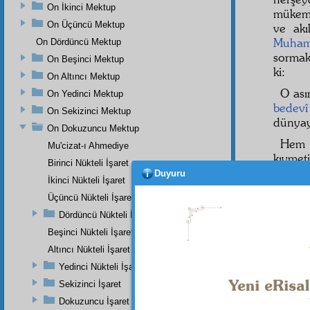
On İkinci Mektup
mükem
On Üçüncü Mektup
ve akı
Muham
On Dördüncü Mektup
sormak
On Beşinci Mektup
ki:
On Altıncı Mektup
O ası
On Yedinci Mektup
bedevî
On Sekizinci Mektup
dünyay
On Dokuzuncu Mektup
Hem k
Mu'cizat-ı Ahmediye
kıymet
Birinci Nükteli İşaret
Sonr
Duyuru
İkinci Nükteli İşaret
kat'î
del
Üçüncü Nükteli İşaret
Birin
Dördüncü Nükteli İşaret
huylar
Beşinci Nükteli İşaret
ٰى
Altıncı Nükteli İşaret
2
Yedinci Nükteli İşaret
saraha
Sekizinci İşaret
a'da
sı
Dokuzuncu İşaret
kaçmal