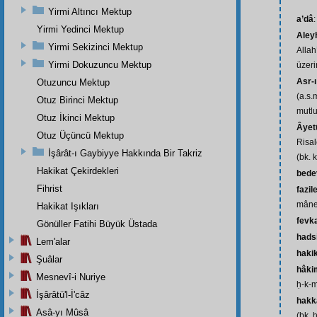
Yirmi Altıncı Mektup
a’dâ
Yirmi Yedinci Mektup
Aley
Yirmi Sekizinci Mektup
Allah
Yirmi Dokuzuncu Mektup
üzeri
Asr-
Otuzuncu Mektup
(a.s.
Otuz Birinci Mektup
mutlu
Otuz İkinci Mektup
Âyet
Otuz Üçüncü Mektup
Risal
İşârât-ı Gaybiyye Hakkında Bir Takriz
(bk. k
Hakikat Çekirdekleri
bede
Fihrist
fazil
mânev
Hakikat Işıkları
fevk
Gönüller Fatihi Büyük Üstada
hads
Lem'alar
haki
Şuâlar
hâki
Mesnevî-i Nuriye
ḥ-k-
İşârâtü'l-İ'câz
hakk
Asâ-yı Mûsâ
(bk. 