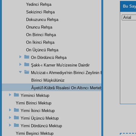
Yedinci Rehşa
Bu Say
Sekizinci Rehşa
Dokuzuncu Rehşa
Onuncu Rehşa
On Birinci Rehşa
On İkinci Rehşa
On Üçüncü Rehşa
On Dördüncü Rehşa
Şakk-ı Kamer Mu'cizesine Dairdir
Mu'cizat-ı Ahmediye'nin Birinci Zeylinin Bir Parçasıdır
Birinci Müşkülünüz
Âyetü'l-Kübrâ Risalesi On Altıncı Mertebe
Yirminci Mektup
Yirmi Birinci Mektup
Yirmi İkinci Mektup
Yirmi Üçüncü Mektup
Yirmi Dördüncü Mektup
Yirmi Beşinci Mektup