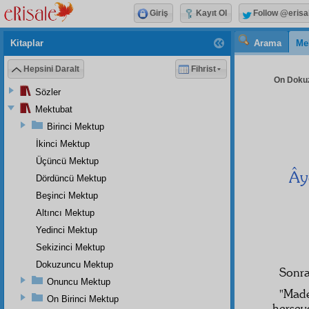
Giriş
Kayıt Ol
Follow @erisa
Kitaplar
Arama
Me
Hepsini Daralt
Fihrist
On Dokuz
Sözler
Mektubat
Birinci Mektup
İkinci Mektup
Üçüncü Mektup
Ây
Dördüncü Mektup
Beşinci Mektup
Altıncı Mektup
Yedinci Mektup
Sekizinci Mektup
Dokuzuncu Mektup
Sonr
Onuncu Mektup
"Ma
On Birinci Mektup
herşe