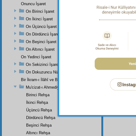
suyu
k
Onuncu İşaret
On Birinci İşaret
On İkinci İşaret
On Üçüncü İşaret
Dipnot-1
"Ay yarı
On Dördüncü İşaret
Dipnot-2
On Beşinci İşaret
"Attığın
On Altıncı İşaret
On Yedinci İşaret
On Sekizinci İşaret
On Dokuzuncu Nükteli İşaret
Bir İkram-ı İlâhî ve Bir Eser-i İnâyet-i Rabbâniye
Instag
Mu'cizat-ı Ahmediye'nin Birinci Zeyli
Birinci Rehşa
İkinci Rehşa
Üçüncü Rehşa
Dördüncü Rehşa
Beşinci Rehşa
Altıncı Rehşa