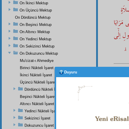
On İkinci Mektup
لاَةٍ
On Üçüncü Mektup
On Dördüncü Mektup
ى مَرَايَا
On Beşinci Mektup
ولِ اِلٰۤى
On Altıncı Mektup
On Yedinci Mektup
On Sekizinci Mektup
1
On Dokuzuncu Mektup
Mu'cizat-ı Ahmediye
Birinci Nükteli İşaret
Duyuru
Rahmân
İkinci Nükteli İşaret
Efendi
Üçüncü Nükteli İşaret
milyonl
Dördüncü Nükteli İşaret
irhâsât
müjdel
Beşinci Nükteli İşaret
sevapla
Altıncı Nükteli İşaret
geldiği
Yedinci Nükteli İşaret
ona gö
Sekizinci İşaret
arasınd
Dokuzuncu İşaret
kertenk