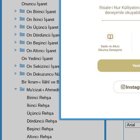
Onuncu İşaret
ve top
kübrâd
On Birinci İşaret
ilk in
On İkinci İşaret
okuduğ
On Üçüncü İşaret
yansıya
On Dördüncü İşaret
olsun. 
On Beşinci İşaret
merham
On Altıncı İşaret
On Yedinci İşaret
On Sekizinci İşaret
On Dokuzuncu Nükteli İşaret
Bir İkram-ı İlâhî ve Bir Eser-i İnâyet-i Rabbâniye
Instag
Mu'cizat-ı Ahmediye'nin Birinci Zeyli
Birinci Rehşa
İkinci Rehşa
Üçüncü Rehşa
Bu Say
Dördüncü Rehşa
Beşinci Rehşa
Altıncı Rehşa