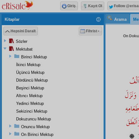
Giriş
Kayıt Ol
Follow @erisa
Kitaplar
Arama
Me
Hepsini Daralt
Fihrist
On Dokuz
Sözler
Mektubat
Birinci Mektup
İkinci Mektup
Üçüncü Mektup
اَلْفُ
Dördüncü Mektup
Beşinci Mektup
وَنَزَلَ
Altıncı Mektup
Yedinci Mektup
عَامِهِ
Sekizinci Mektup
َنْطَقَ
Dokuzuncu Mektup
Onuncu Mektup
رَ
On Birinci Mektup