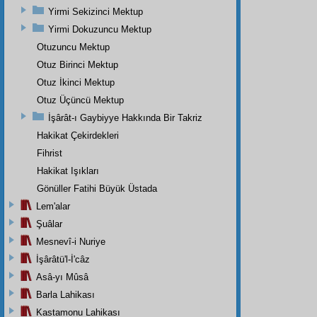
Yirmi Sekizinci Mektup
Yirmi Dokuzuncu Mektup
Otuzuncu Mektup
Otuz Birinci Mektup
Otuz İkinci Mektup
Otuz Üçüncü Mektup
İşârât-ı Gaybiyye Hakkında Bir Takriz
Hakikat Çekirdekleri
Fihrist
Hakikat Işıkları
Gönüller Fatihi Büyük Üstada
Lem'alar
Şuâlar
Mesnevî-i Nuriye
İşârâtü'l-İ'câz
Asâ-yı Mûsâ
Barla Lahikası
Kastamonu Lahikası