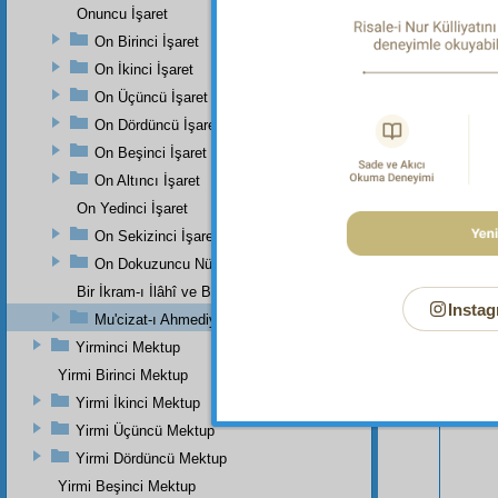
Onuncu İşaret
On Birinci İşaret
On İkinci İşaret
On Üçüncü İşaret
On Dördüncü İşaret
On Beşinci İşaret
On Altıncı İşaret
On Yedinci İşaret
Bu Say
On Sekizinci İşaret
On Dokuzuncu Nükteli İşaret
Bir İkram-ı İlâhî ve Bir Eser-i İnâyet-i Rabbâniye
Instag
Mu'cizat-ı Ahmediye'nin Birinci Zeyli
Yirminci Mektup
Yirmi Birinci Mektup
Yirmi İkinci Mektup
Yirmi Üçüncü Mektup
Yirmi Dördüncü Mektup
Yirmi Beşinci Mektup