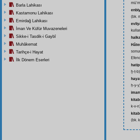
mü’mi
Barla Lahikası
enbi
Kastamonu Lahikası
(bk. 
Emirdağ Lahikası
evliy
İman Ve Küfür Muvazeneleri
kullar
Sikke-i Tasdik-i Gaybî
halka
Muhâkemat
Hâte
sonu
Tarihçe-i Hayat
Efend
İlk Dönem Eserleri
hatip
ḫ-ṭ-b)
haya
ḥ-y-y
ima
kitab
k-v-n
kitab
(bk. k