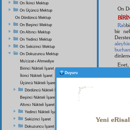
On İkinci Mektup
On D
On Üçüncü Mektup
BİRİ
On Dördüncü Mektup
Rab
b
On Beşinci Mektup
bir n
On Altıncı Mektup
Derste
On Yedinci Mektup
aleyhi
On Sekizinci Mektup
burhan
On Dokuzuncu Mektup
dinleme
Mu'cizat-ı Ahmediye
Evet,
Birinci Nükteli İşaret
Duyuru
Sath-
İkinci Nükteli İşaret
olan 
Üçüncü Nükteli İşaret
insanl
Dördüncü Nükteli İşaret
evliya
bütün
Beşinci Nükteli İşaret
Altıncı Nükteli İşaret
Yedinci Nükteli İşaret
Sekizinci İşaret
Dokuzuncu İşaret