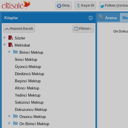
Giriş
Kayıt Ol
Follow @erisa
Kitaplar
Arama
Me
Hepsini Daralt
Fihrist
On Dokuz
Sözler
Mektubat
Birinci Mektup
İkinci Mektup
Üçüncü Mektup
Dördüncü Mektup
Beşinci Mektup
Altıncı Mektup
Yedinci Mektup
Sekizinci Mektup
Dokuzuncu Mektup
Onuncu Mektup
On Birinci Mektup