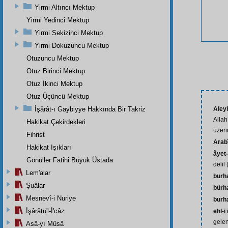
Yirmi Altıncı Mektup
Yirmi Yedinci Mektup
Yirmi Sekizinci Mektup
Yirmi Dokuzuncu Mektup
Otuzuncu Mektup
Otuz Birinci Mektup
Otuz İkinci Mektup
Otuz Üçüncü Mektup
İşârât-ı Gaybiyye Hakkında Bir Takriz
Aley
Allah
Hakikat Çekirdekleri
üzeri
Fihrist
Arab
Hakikat Işıkları
âyet-
Gönüller Fatihi Büyük Üstada
delil 
Lem'alar
burh
Şuâlar
bürha
Mesnevî-i Nuriye
burha
İşârâtü'l-İ'câz
ehl-i
gelen
Asâ-yı Mûsâ