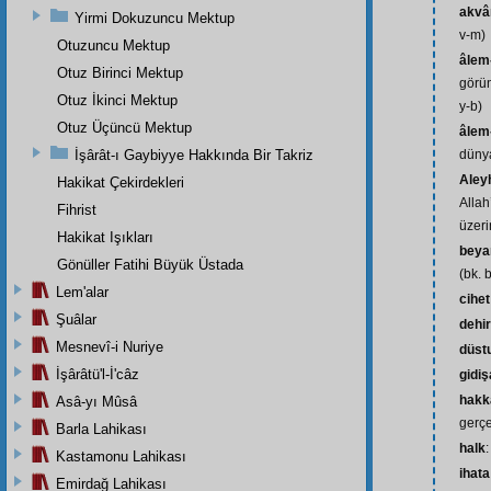
akv
Yirmi Dokuzuncu Mektup
v-m)
Otuzuncu Mektup
âlem
Otuz Birinci Mektup
görün
Otuz İkinci Mektup
y-b)
Otuz Üçüncü Mektup
âlem
İşârât-ı Gaybiyye Hakkında Bir Takriz
dünya
Aley
Hakikat Çekirdekleri
Allah
Fihrist
üzeri
Hakikat Işıkları
bey
Gönüller Fatihi Büyük Üstada
(bk. 
Lem'alar
cihet
Şuâlar
dehir
Mesnevî-i Nuriye
düst
İşârâtü'l-İ'câz
gidiş
hakk
Asâ-yı Mûsâ
gerçe
Barla Lahikası
halk
:
Kastamonu Lahikası
ihata
Emirdağ Lahikası