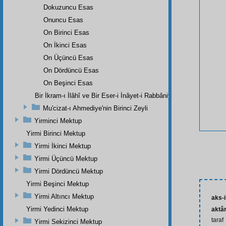
Dokuzuncu Esas
Onuncu Esas
On Birinci Esas
On İkinci Esas
On Üçüncü Esas
On Dördüncü Esas
On Beşinci Esas
Bir İkram-ı İlâhî ve Bir Eser-i İnâyet-i Rabbâniye
Mu'cizat-ı Ahmediye'nin Birinci Zeyli
Yirminci Mektup
Yirmi Birinci Mektup
Yirmi İkinci Mektup
Yirmi Üçüncü Mektup
Yirmi Dördüncü Mektup
Yirmi Beşinci Mektup
Yirmi Altıncı Mektup
aks-
Yirmi Yedinci Mektup
aktâ
taraf
Yirmi Sekizinci Mektup