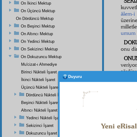
SEKİ
On İkinci Mektup
kuvvet
On Üçüncü Mektup
âlem-i
On Dördüncü Mektup
üzerin
millet
On Beşinci Mektup
umum
On Altıncı Mektup
On Yedinci Mektup
DOKU
onu di
On Sekizinci Mektup
On Dokuzuncu Mektup
ONUN
veriyo
Mu'cizat-ı Ahmediye
söylüy
Birinci Nükteli İşaret
Duyuru
İkinci Nükteli İşaret
ON B
Üçüncü Nükteli İşaret
yarı y
Dördüncü Nükteli İşaret
عْنَا
Beşinci Nükteli İşaret
1
Altıncı Nükteli İşaret
ON İ
Yedinci Nükteli İşaret
terbiye
Sekizinci İşaret
nakşed
Dokuzuncu İşaret