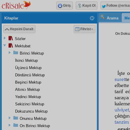
Giriş
Kayıt Ol
Follow @erisa
Kitaplar
Arama
Me
Hepsini Daralt
Fihrist
On Dokuz
Sözler
Mektubat
Birinci Mektup
İkinci Mektup
Üçüncü Mektup
İşte 
Dördüncü Mektup
suret
t
Beşinci Mektup
elbette
Altıncı Mektup
tarif 
saray
Yedinci Mektup
kaleme
Sekizinci Mektup
ulviyet
Dokuzuncu Mektup
çıktığı
Onuncu Mektup
tanzim
On Birinci Mektup