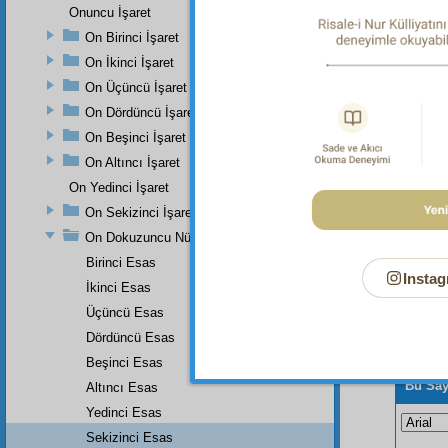
Onuncu İşaret
On Birinci İşaret
Dipnot-1
On İkinci İşaret
"İşittik 
On Üçüncü İşaret
On Dördüncü İşaret
On Beşinci İşaret
On Altıncı İşaret
On Yedinci İşaret
On Sekizinci İşaret
On Dokuzuncu Nükteli İşaret
Birinci Esas
Instag
İkinci Esas
Üçüncü Esas
Dördüncü Esas
Beşinci Esas
Bu Say
Altıncı Esas
Yedinci Esas
Sekizinci Esas