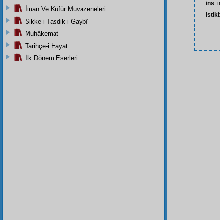
ins
: 
İman Ve Küfür Muvazeneleri
istik
Sikke-i Tasdik-i Gaybî
Muhâkemat
Tarihçe-i Hayat
İlk Dönem Eserleri