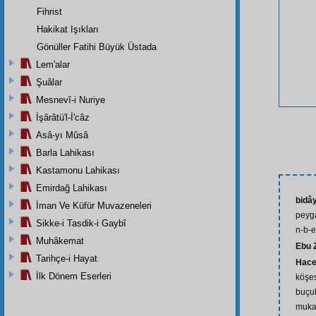
Fihrist
Hakikat Işıkları
Gönüller Fatihi Büyük Üstada
Lem'alar
Şuâlar
Mesnevî-i Nuriye
İşârâtü'l-İ'câz
Asâ-yı Mûsâ
Barla Lahikası
Kastamonu Lahikası
Emirdağ Lahikası
bidâ
İman Ve Küfür Muvazeneleri
peyga
Sikke-i Tasdik-i Gaybî
n-b-e
Muhâkemat
Ebu Z
Tarihçe-i Hayat
Hace
İlk Dönem Eserleri
köşes
buçuk
muka