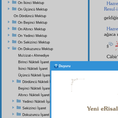
Hazre
On İkinci Mektup
Resul-
On Üçüncü Mektup
On Dördüncü Mektup
geldiği
On Beşinci Mektup
Hazre
On Altıncı Mektup
ağaca r
On Yedinci Mektup
لهِ
On Sekizinci Mektup
4
On Dokuzuncu Mektup
Mu'cizat-ı Ahmediye
Câbir
Birinci Nükteli İşaret
Duyuru
İkinci Nükteli İşaret
Üçüncü Nükteli İşaret
Bazıl
Dördüncü Nükteli İşaret
Hazre
Beşinci Nükteli İşaret
etmiş:
Altıncı Nükteli İşaret
َلاَمُ
Yedinci Nükteli İşaret
Sekizinci İşaret
Dokuzuncu İşaret