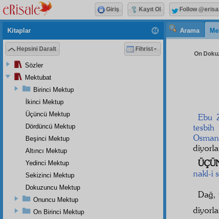
Giriş
Kayıt Ol
Follow @erisa
Kitaplar
Arama
Me
Hepsini Daralt
Fihrist
On Dokuz
Sözler
Mektubat
Birinci Mektup
İkinci Mektup
Üçüncü Mektup
Ebu Z
tesbih
e
Dördüncü Mektup
Osman
Beşinci Mektup
diyorla
Altıncı Mektup
ÜÇÜN
Yedinci Mektup
nakl-i 
Sekizinci Mektup
Dokuzuncu Mektup
Dağ, 
Onuncu Mektup
diyorla
On Birinci Mektup