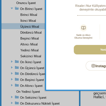
Onuncu İşaret
On Birinci İşaret
Birinci Misal
Dipnot-1
İkinci Misal
Kadı İy
Bidâye 
Üçüncü Misal
Dördüncü Misal
Dipnot-2
Selâm s
Beşinci Misal
Altıncı Misal
Dipnot-3
Ali (r.
Yedinci Misal
8:260; e
Sekizinci Misal
Dipnot-4
On İkinci İşaret
Câbir (r
Instag
On Üçüncü İşaret
Dipnot-5
On Dördüncü İşaret
"Bana se
95, 105;
On Beşinci İşaret
Dipnot-6
On Altıncı İşaret
"Cebrai
On Yedinci İşaret
geçsem,
Hafâcî,
On Sekizinci İşaret
On Dokuzuncu Nükteli İşaret