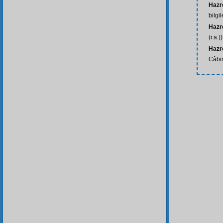
Hazre
bilgil
Hazre
(r.a.))
Hazre
Câbir