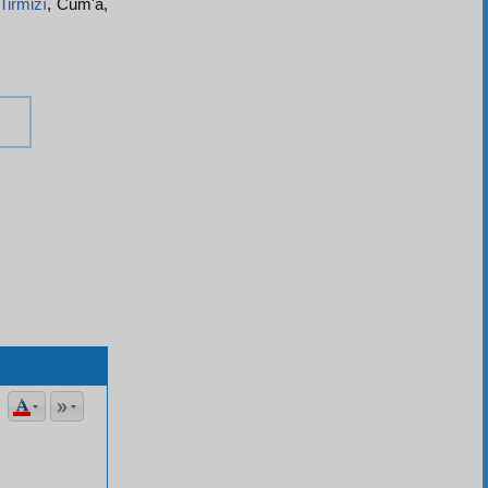
Tirmizî
, Cum'a,