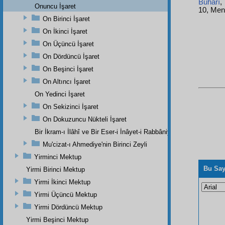
Buharî
,
Onuncu İşaret
10, Men
On Birinci İşaret
On İkinci İşaret
On Üçüncü İşaret
On Dördüncü İşaret
On Beşinci İşaret
On Altıncı İşaret
On Yedinci İşaret
On Sekizinci İşaret
On Dokuzuncu Nükteli İşaret
Bir İkram-ı İlâhî ve Bir Eser-i İnâyet-i Rabbâniye
Mu'cizat-ı Ahmediye'nin Birinci Zeyli
Yirminci Mektup
Bu Say
Yirmi Birinci Mektup
Yirmi İkinci Mektup
Yirmi Üçüncü Mektup
Yirmi Dördüncü Mektup
Yirmi Beşinci Mektup