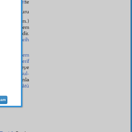
r
bir
suret
te
ebevî
de, kuru
î
den (a.s.m.)
yid
eder, hem
ı
mütevatir
dir.
eri, çoğu
sarih
esul-i Ekrem
minber-i şerif
ıkıp hutbeye
itti. Tâ
Resul-
oydu, onunla
aleyhissalâtü
mam