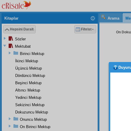
Kitaplar
Arama
Me
Hepsini Daralt
Fihrist
On Dokuz
Sözler
Mektubat
Birinci Mektup
İkinci Mektup
Duyur
Üçüncü Mektup
Husu
Sahab
Dördüncü Mektup
Buharî
Beşinci Mektup
Altıncı Mektup
Acab
gibi, o
Yedinci Mektup
dinley
Sekizinci Mektup
mahlûk
Dokuzuncu Mektup
gibi
eh
Onuncu Mektup
ONU
On Birinci Mektup