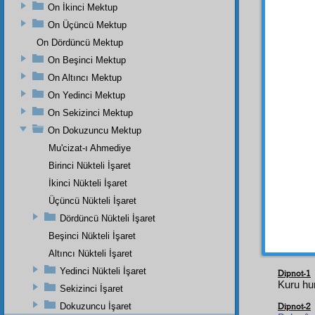
Şu
m
On İkinci Mektup
On Üçüncü Mektup
nakled
On Dördüncü Mektup
direğ
On Beşinci Mektup
ağlama
kuvvet
On Altıncı Mektup
Öteki 
On Yedinci Mektup
tevatür
On Sekizinci Mektup
Evet
On Dokuzuncu Mektup
aleyhi
Mu'cizat-ı Ahmediye
yapıld
Birinci Nükteli İşaret
başladı
İkinci Nükteli İşaret
i Ekr
Üçüncü Nükteli İşaret
konuşt
vessel
Dördüncü Nükteli İşaret
Beşinci Nükteli İşaret
Altıncı Nükteli İşaret
Yedinci Nükteli İşaret
Dipnot-1
Kuru hur
Sekizinci İşaret
Dokuzuncu İşaret
Dipnot-2