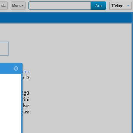
Menu
nda
ha
, tâ
zaman-ı
r ki, meselâ
rde göründüğü
dip emirlerini
câmid
, akılsız
 odun parçası