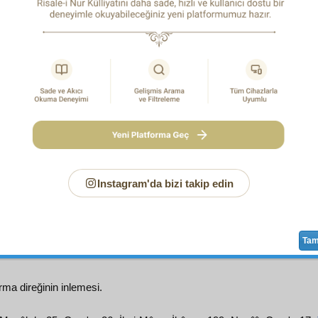
u'cize-i şeceriye
yi daha
ziyade
takviye eden,
mütevati
حَنِينُ الْجِذْعِ
ilen
mu'cizesidir. Evet,
Mescid-i Şerif-i N
1
in büyük bir cemaat içinde,
muvakkaten
firak-ı Ahmed
sı,
beyan
ettiğimiz
mu'cize-i şeceriye
nin misallerini hem
te
 verir. Çünkü o da ağaçtır, cinsi birdir. Fakat şunun şahs
kısımlar, herbirinin
nev'i
mütevatir
dir;
cüz'iyat
ları, misall
derecesine çıkmıyor.
,
Mescid-i Şerif
te, hurma ağacından olan kuru direk,
R
ssalâtü vesselâm
hutbe okurken ona dayanıyordu. Sonra
ığı vakit,
Resul-i Ekrem
aleyhissalâtü vesselâm
minbere ç
. Okurken, direk deve gibi enin edip ağladı; bütün cemaat iş
Instagram'da bizi takip edin
em
aleyhissalâtü vesselâm
yanına geldi, elini üstüne k
u, teselli verdi, sonra durdu.
Şu
mu'cize-i Ahmediye
2
âm
, pek çok
tarik
lerle,
tevatür
derecesinde
nakledilmiştir
.
Ta
ma direğinin inlemesi.