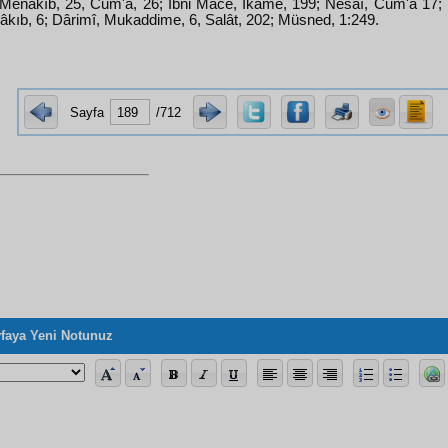
 Menâkıb, 25, Cum'a, 26; İbni Mâce, İkâme, 199; Nesâî, Cum'a 17;
âkıb, 6; Dârimî, Mukaddime, 6, Salât, 202; Müsned, 1:249.
Sayfa
/712
faya Yeni Notunuz