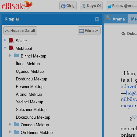
Giriş
Kayıt Ol
Follow @erisa
Kitaplar
Arama
Me
Hepsini Daralt
Fihrist
On Dokuz
Sözler
Mektubat
Birinci Mektup
İkinci Mektup
Üçüncü Mektup
Hem
(a.s.) 
Dördüncü Mektup
adâvet
Beşinci Mektup
—
hâşâ
Altıncı Mektup
nübüv
Yedinci Mektup
meşru
Sekizinci Mektup
Dokuzuncu Mektup
2
Onuncu Mektup
gidece
On Birinci Mektup
onlara 