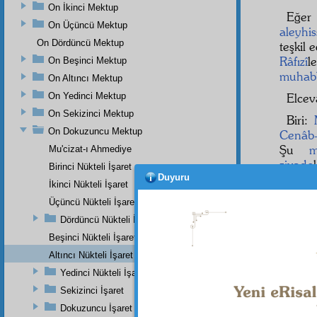
On İkinci Mektup
Eğer 
On Üçüncü Mektup
aleyhi
On Dördüncü Mektup
teşkil
Râfızî
l
On Beşinci Mektup
muhab
On Altıncı Mektup
On Yedinci Mektup
Elce
On Sekizinci Mektup
Biri:
On Dokuzuncu Mektup
Cenâb-
Şu
m
Mu'cizat-ı Ahmediye
ziyade
Birinci Nükteli İşaret
Duyuru
ifrat
ı 
İkinci Nükteli İşaret
etmez.
Üçüncü Nükteli İşaret
İkinc
Dördüncü Nükteli İşaret
Peyg
Beşinci Nükteli İşaret
kahram
Altıncı Nükteli İşaret
fazilet
l
Yedinci Nükteli İşaret
yine on
Sekizinci İşaret
Dokuzuncu İşaret