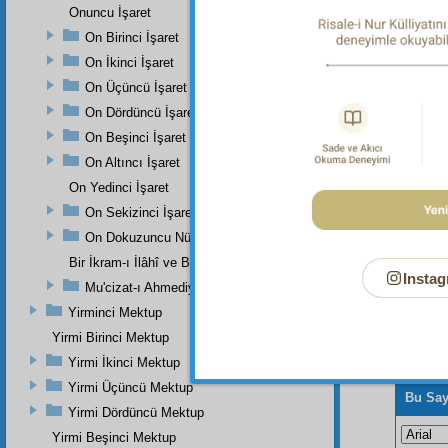
Onuncu İşaret
Dipnot-1
Müsned,
On Birinci İşaret
On İkinci İşaret
Dipnot-2
"Onların
On Üçüncü İşaret
On Dördüncü İşaret
On Beşinci İşaret
On Altıncı İşaret
On Yedinci İşaret
On Sekizinci İşaret
On Dokuzuncu Nükteli İşaret
Bir İkram-ı İlâhî ve Bir Eser-i İnâyet-i Rabbâniye
Instag
Mu'cizat-ı Ahmediye'nin Birinci Zeyli
Yirminci Mektup
Yirmi Birinci Mektup
Yirmi İkinci Mektup
Yirmi Üçüncü Mektup
Bu Say
Yirmi Dördüncü Mektup
Yirmi Beşinci Mektup