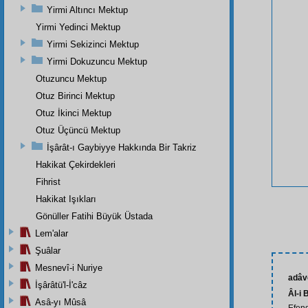
Yirmi Altıncı Mektup
Yirmi Yedinci Mektup
Yirmi Sekizinci Mektup
Yirmi Dokuzuncu Mektup
Otuzuncu Mektup
Otuz Birinci Mektup
Otuz İkinci Mektup
Otuz Üçüncü Mektup
İşârât-ı Gaybiyye Hakkında Bir Takriz
Hakikat Çekirdekleri
Fihrist
Hakikat Işıkları
Gönüller Fatihi Büyük Üstada
Lem'alar
Şuâlar
Mesnevî-i Nuriye
adâv
İşârâtü'l-İ'câz
Âl-i 
Asâ-yı Mûsâ