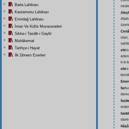
Efend
Barla Lahikası
nesli
Kastamonu Lahikası
Aley
Allah
Emirdağ Lahikası
üzeri
İman Ve Küfür Muvazeneleri
Cenâ
Sikke-i Tasdik-i Gaybî
olan,
Muhâkemat
sahib
Tarihçe-i Hayat
ehl-
İlk Dönem Eserleri
edenl
ḥ-b-b
ehl-i
kend
Emev
fart-
derec
fazil
erdem
hadd
daire
hâşâ