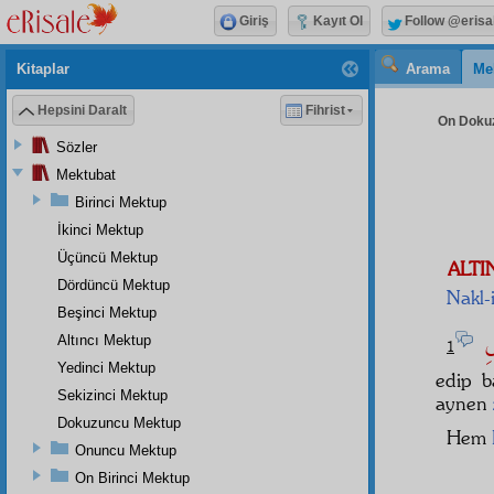
Giriş
Kayıt Ol
Follow @erisa
Kitaplar
Arama
Me
Hepsini Daralt
Fihrist
On Dokuz
Sözler
Mektubat
Birinci Mektup
İkinci Mektup
Üçüncü Mektup
ALTI
Dördüncü Mektup
Nakl-i
Beşinci Mektup
بىِ
Altıncı Mektup
1
Yedinci Mektup
edip 
Sekizinci Mektup
aynen
Dokuzuncu Mektup
Hem
Onuncu Mektup
On Birinci Mektup