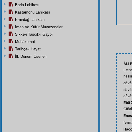
Barla Lahikası
Kastamonu Lahikası
Emirdağ Lahikası
İman Ve Küfür Muvazeneleri
Sikke-i Tasdik-i Gaybî
Muhâkemat
Tarihçe-i Hayat
İlk Dönem Eserleri
Âl-i 
Efend
nesli
dâvâ
dâvâ
dâvâsı
Ebû 
Gifârî
Enes 
ferm
Hacc