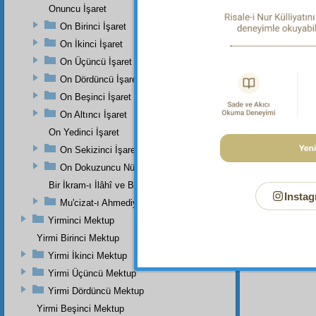
Onuncu İşaret
On Birinci İşaret
Dipnot-1
Buharî,
On İkinci İşaret
282, 283
On Üçüncü İşaret
Dipnot-2
On Dördüncü İşaret
"Burada
Müstedre
On Beşinci İşaret
el-Metâl
On Altıncı İşaret
İsabe: 4
On Yedinci İşaret
Dipnot-3
On Sekizinci İşaret
"Rüyâmd
savaşara
On Dokuzuncu Nükteli İşaret
Müslim,
Bir İkram-ı İlâhî ve Bir Eser-i İnâyet-i Rabbâniye
40; İbni
Instag
Elbânî, 
Mu'cizat-ı Ahmediye'nin Birinci Zeyli
Dipnot-4
Yirminci Mektup
Müslim,
Yirmi Birinci Mektup
3:450, 4
Yirmi İkinci Mektup
Yirmi Üçüncü Mektup
Yirmi Dördüncü Mektup
Yirmi Beşinci Mektup