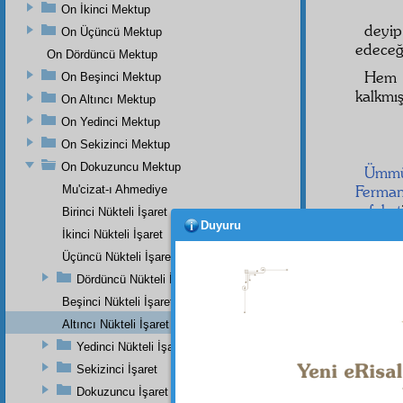
On İkinci Mektup
deyi
On Üçüncü Mektup
edeceği
On Dördüncü Mektup
He
On Beşinci Mektup
kalkmı
On Altıncı Mektup
On Yedinci Mektup
On Sekizinci Mektup
On Dokuzuncu Mektup
Ümm
Ferma
Mu'cizat-ı Ahmediye
refakat
Birinci Nükteli İşaret
Duyuru
Haber 
İkinci Nükteli İşaret
Hem
Üçüncü Nükteli İşaret
Dördüncü Nükteli İşaret
Beşinci Nükteli İşaret
Altıncı Nükteli İşaret
Yani,
Yedinci Nükteli İşaret
zuhur
e
öldür
Sekizinci İşaret
Dokuzuncu İşaret