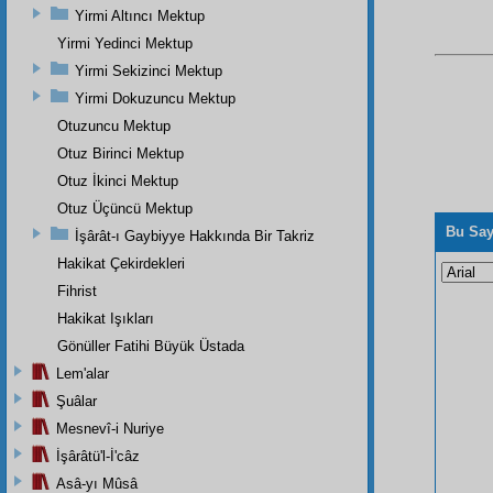
Yirmi Altıncı Mektup
Yirmi Yedinci Mektup
Yirmi Sekizinci Mektup
Yirmi Dokuzuncu Mektup
Otuzuncu Mektup
Otuz Birinci Mektup
Otuz İkinci Mektup
Otuz Üçüncü Mektup
Bu Say
İşârât-ı Gaybiyye Hakkında Bir Takriz
Hakikat Çekirdekleri
Fihrist
Hakikat Işıkları
Gönüller Fatihi Büyük Üstada
Lem'alar
Şuâlar
Mesnevî-i Nuriye
İşârâtü'l-İ'câz
Asâ-yı Mûsâ