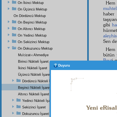
Hem
On İkinci Mektup
muhtel
On Üçüncü Mektup
haber 
On Dördüncü Mektup
taşıya
On Beşinci Mektup
gibi
ha
On Altıncı Mektup
hürmet
aleyhi
On Yedinci Mektup
Sen d
On Sekizinci Mektup
On Dokuzuncu Mektup
Hem 
bütün 
Mu'cizat-ı Ahmediye
Beyt
i 
Birinci Nükteli İşaret
mevkil
Duyuru
İkinci Nükteli İşaret
umum
Üçüncü Nükteli İşaret
Dördüncü Nükteli İşaret
Beşinci Nükteli İşaret
Dipnot-1
Altıncı Nükteli İşaret
Deylemî,
Yedinci Nükteli İşaret
Dipnot-2
Sekizinci İşaret
Tirmizî,
Dokuzuncu İşaret
Dipnot-3