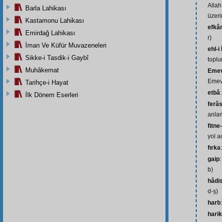
Allah
Barla Lahikası
üzeri
Kastamonu Lahikası
efkâ
Emirdağ Lahikası
r)
İman Ve Küfür Muvazeneleri
ehl-i
Sikke-i Tasdik-i Gaybî
toplu
Muhâkemat
Emev
Emevî
Tarihçe-i Hayat
etbâ
İlk Dönem Eserleri
ferâ
anlam
fitne
yol a
fırka
gaip
b)
hâdi
d-s̱)
harb
hari