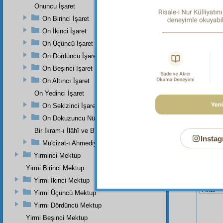
el-Heys
Onuncu İşaret
6898.
On Birinci İşaret
On İkinci İşaret
On Üçüncü İşaret
On Dördüncü İşaret
On Beşinci İşaret
On Altıncı İşaret
On Yedinci İşaret
On Sekizinci İşaret
On Dokuzuncu Nükteli İşaret
Bir İkram-ı İlâhî ve Bir Eser-i İnâyet-i Rabbâniye
Instag
Mu'cizat-ı Ahmediye'nin Birinci Zeyli
Yirminci Mektup
Yirmi Birinci Mektup
Bu Say
Yirmi İkinci Mektup
Yirmi Üçüncü Mektup
Yirmi Dördüncü Mektup
Yirmi Beşinci Mektup