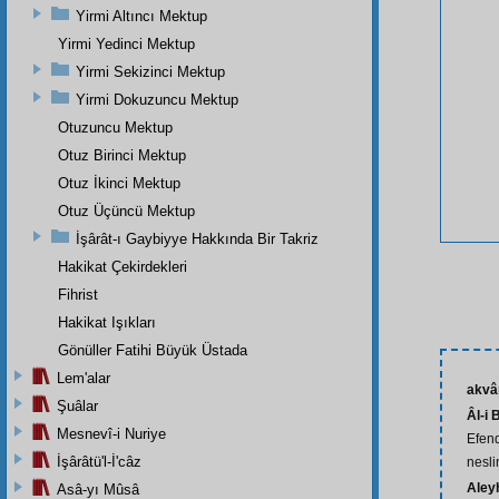
Yirmi Altıncı Mektup
Yirmi Yedinci Mektup
Yirmi Sekizinci Mektup
Yirmi Dokuzuncu Mektup
Otuzuncu Mektup
Otuz Birinci Mektup
Otuz İkinci Mektup
Otuz Üçüncü Mektup
İşârât-ı Gaybiyye Hakkında Bir Takriz
Hakikat Çekirdekleri
Fihrist
Hakikat Işıkları
Gönüller Fatihi Büyük Üstada
Lem'alar
akv
Şuâlar
Âl-i 
Mesnevî-i Nuriye
Efend
İşârâtü'l-İ'câz
nesli
Aley
Asâ-yı Mûsâ