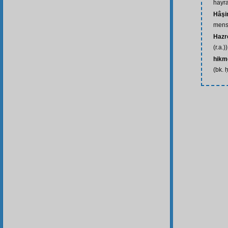
hayra
Hâşi
mens
Hazre
(r.a.))
hikm
(bk. 