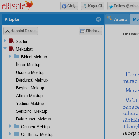
Giriş
Kayıt Ol
Follow @erisa
Kitaplar
Arama
Me
Hepsini Daralt
Fihrist
On Dokuz
Sözler
Mektubat
Birinci Mektup
İkinci Mektup
Üçüncü Mektup
Hazre
murad-ı
Dördüncü Mektup
Beşinci Mektup
Murad
Altıncı Mektup
Vefat
Yedinci Mektup
Sahab
Sekizinci Mektup
zuhura
zâhidâ
Dokuzuncu Mektup
itibarıy
Onuncu Mektup
sebep
On Birinci Mektup