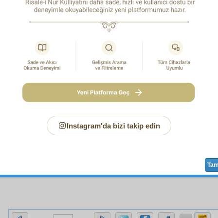
 edip, şimdilik bahsetmeyeceğiz. Yalnız, kendinden sonra
S
 başına gelen ve
ümmet
in ileride
mazhar
olacağı
hâdisât
a
-ı sadıka-i gaybiye
si kısmından,
cüz'î
birkaç
misal
ine işare
ikat
tamamıyla anlaşılmak için, Altı Esas,
mukaddime
o
iz.
NCİ ESAS:
Resul-i Ekrem
aleyhissalâtü vesselâm
ın,
çenda
vrı,
sıdk
ına ve
nübüvvet
ine şahit olabilir. Fakat her ha
lâde
olmak lâzım değildir. Çünkü,
Cenâb-ı Hak
onu
be
miş, tâ insanın
ahvâl-i içtimaiye
lerinde ve
dünyevî
,
uhrev
ıracak
a'mâl
ve
harekât
larında rehber olsun ve imam ols
u'cizât-ı kudret-i İlâhiye
olan
âdiyat
içindeki
harikulâde
iye
yi ve
Instagram'da bizi takip edin
1
ssüf
niyet ettiğim gibi yazamadım.
İhtiyarsız
olarak nasıl kalbe geldi, 
Ta
t
taki
tertib
i tamamıyla
müraat
edemedim.