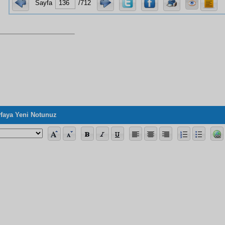
Sayfa
/712
faya Yeni Notunuz