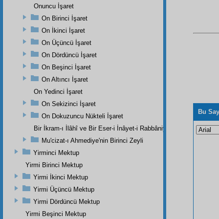
Onuncu İşaret
On Birinci İşaret
On İkinci İşaret
On Üçüncü İşaret
On Dördüncü İşaret
On Beşinci İşaret
On Altıncı İşaret
On Yedinci İşaret
On Sekizinci İşaret
Bu Say
On Dokuzuncu Nükteli İşaret
Bir İkram-ı İlâhî ve Bir Eser-i İnâyet-i Rabbâniye
Mu'cizat-ı Ahmediye'nin Birinci Zeyli
Yirminci Mektup
Yirmi Birinci Mektup
Yirmi İkinci Mektup
Yirmi Üçüncü Mektup
Yirmi Dördüncü Mektup
Yirmi Beşinci Mektup