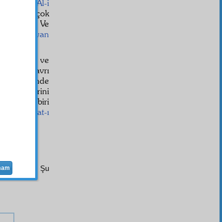
ahabe
ve
Âl-i
 dair pek çok
t edeceğiz. Ve
larak
beyan
n
her hali ve
li, her tavrı
şer
suret
inde
î
saadet
lerini
un ve herbiri
olan
san'at-ı
öyle yazıldı. Şu
mam