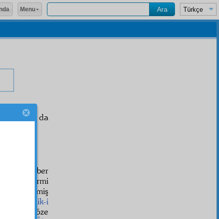
Menu
nda
talim
iyle o da
iz.
HAŞİYE-1
lim
iyle haber
air olan Yirmi
izden, geçmiş
e ve
hakaik-i
i Beşinci Söze