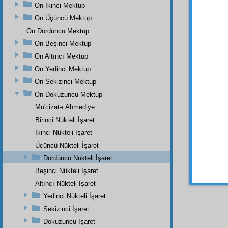
havale
On İkinci Mektup
Beyt
in
On Üçüncü Mektup
ihbârât
On Dördüncü Mektup
şu
hak
On Beşinci Mektup
edeceğ
On Altıncı Mektup
BİRİ
On Yedinci Mektup
her ta
hariku
On Sekizinci Mektup
gönder
On Dokuzuncu Mektup
kazand
Mu'cizat-ı Ahmediye
birer
m
Birinci Nükteli İşaret
Rabbân
İkinci Nükteli İşaret
Üçüncü Nükteli İşaret
Dördüncü Nükteli İşaret
Haşiye-
Beşinci Nükteli İşaret
Maattee
taksima
Altıncı Nükteli İşaret
Yedinci Nükteli İşaret
Sekizinci İşaret
Dokuzuncu İşaret