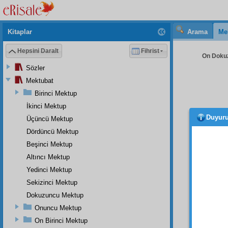
Kitaplar
Arama
Me
Hepsini Daralt
Fihrist
On Dokuz
Sözler
Mektubat
Birinci Mektup
İkinci Mektup
Duyur
Üçüncü Mektup
İkinci
haber v
Dördüncü Mektup
Beşinci Mektup
İşte, 
Altıncı Mektup
DÖR
Yedinci Mektup
Resul
Sekizinci Mektup
verdiğ
Dokuzuncu Mektup
Beşinc
Onuncu Mektup
zaman
kevniy
On Birinci Mektup