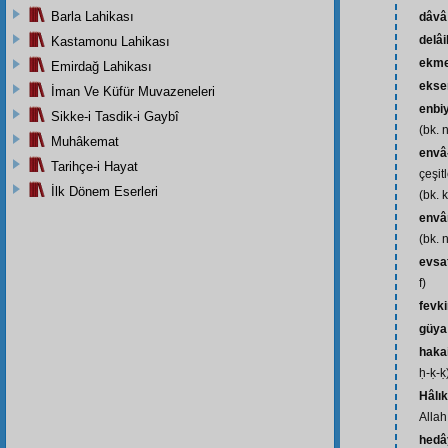
Barla Lahikası
dâvâ
delâi
Kastamonu Lahikası
ekme
Emirdağ Lahikası
ekse
İman Ve Küfür Muvazeneleri
enbi
Sikke-i Tasdik-i Gaybî
(bk. 
Muhâkemat
envâ-
Tarihçe-i Hayat
çeşitl
İlk Dönem Eserleri
(bk. 
envâr
(bk. n
evsa
f)
fevk
güya
haka
ḥ-ḳ-ḳ
Hâlık
Allah 
hedâ