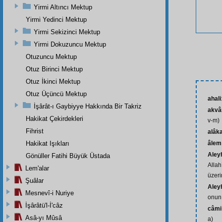
Yirmi Altıncı Mektup
Yirmi Yedinci Mektup
Yirmi Sekizinci Mektup
Yirmi Dokuzuncu Mektup
Otuzuncu Mektup
Otuz Birinci Mektup
Otuz İkinci Mektup
Otuz Üçüncü Mektup
ahali
İşârât-ı Gaybiyye Hakkında Bir Takriz
akv
Hakikat Çekirdekleri
v-m)
Fihrist
alâk
Hakikat Işıkları
âlem
Aley
Gönüller Fatihi Büyük Üstada
Allah
Lem'alar
üzeri
Şuâlar
Aley
Mesnevî-i Nuriye
onun 
İşârâtü'l-İ'câz
câmi
Asâ-yı Mûsâ
a)