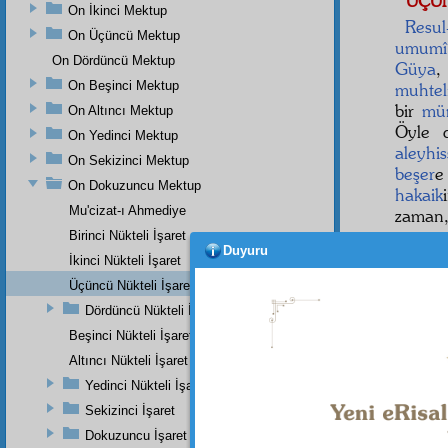
ÜÇÜ
On İkinci Mektup
Resul
On Üçüncü Mektup
umumî
On Dördüncü Mektup
Güya
,
On Beşinci Mektup
muhtel
bir
müm
On Altıncı Mektup
Öyle 
On Yedinci Mektup
aleyhi
On Sekizinci Mektup
beşer
On Dokuzuncu Mektup
hakaik
Mu'cizat-ı Ahmediye
zaman,
Birinci Nükteli İşaret
Duyuru
İkinci Nükteli İşaret
Üçüncü Nükteli İşaret
Dipnot-1
Müsned,
Dördüncü Nükteli İşaret
Meâd (ta
Beşinci Nükteli İşaret
Altıncı Nükteli İşaret
Yedinci Nükteli İşaret
Sekizinci İşaret
Dokuzuncu İşaret