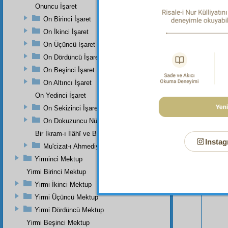
Onuncu İşaret
On Birinci İşaret
On İkinci İşaret
On Üçüncü İşaret
On Dördüncü İşaret
On Beşinci İşaret
On Altıncı İşaret
On Yedinci İşaret
Bu Say
On Sekizinci İşaret
On Dokuzuncu Nükteli İşaret
Bir İkram-ı İlâhî ve Bir Eser-i İnâyet-i Rabbâniye
Instag
Mu'cizat-ı Ahmediye'nin Birinci Zeyli
Yirminci Mektup
Yirmi Birinci Mektup
Yirmi İkinci Mektup
Yirmi Üçüncü Mektup
Yirmi Dördüncü Mektup
Yirmi Beşinci Mektup