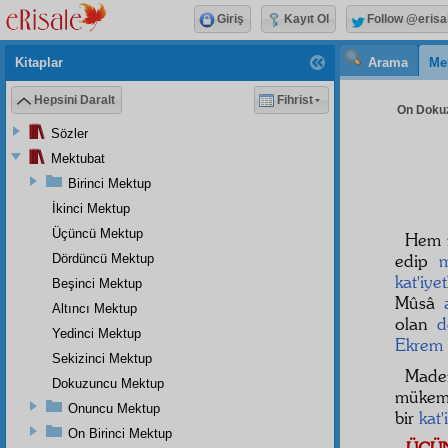
Giriş
Kayıt Ol
Follow @erisa
Kitaplar
Arama
Me
Hepsini Daralt
Fihrist
On Dokuz
Sözler
Mektubat
Birinci Mektup
İkinci Mektup
Üçüncü Mektup
Hem
edip
m
Dördüncü Mektup
kat'iyet
Beşinci Mektup
Mûsâ
Altıncı Mektup
olan
d
Yedinci Mektup
Ekrem
Sekizinci Mektup
Mad
Dokuzuncu Mektup
müke
Onuncu Mektup
bir
kat'
On Birinci Mektup