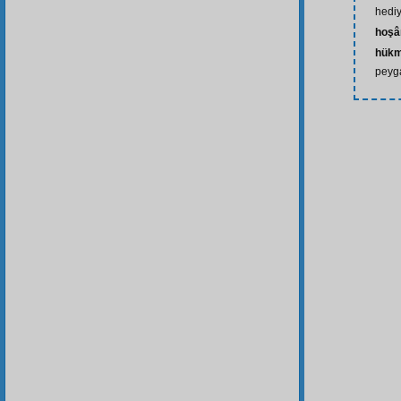
hediy
hoşâ
hükm
peyga