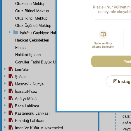
Otuzuncu Mektup
Otuz Birinci Mektup
Otuz İkinci Mektup
Otuz Üçüncü Mektup
İşârât-ı Gaybiyye Hakkında Bir Takriz
Hakikat Çekirdekleri
Fihrist
Hakikat Işıkları
Gönüller Fatihi Büyük Üstada
Lem'alar
Şuâlar
Instag
Mesnevî-i Nuriye
İşârâtü'l-İ'câz
Asâ-yı Mûsâ
Barla Lahikası
beya
Kastamonu Lahikası
caiz
:
Emirdağ Lahikası
ehâdi
İman Ve Küfür Muvazeneleri
Peyga