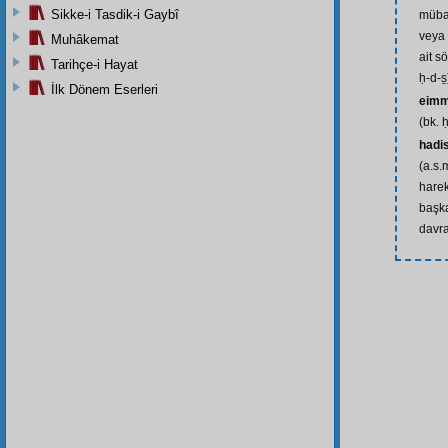
Sikke-i Tasdik-i Gaybî
mübar
veya
Muhâkemat
ait s
Tarihçe-i Hayat
ḥ-d-s̱
İlk Dönem Eserleri
eimm
(bk. ḥ
hadi
(a.s.
harek
başka
davra