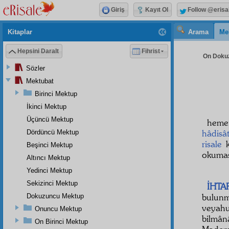
Giriş
Kayıt Ol
Follow @erisa
Kitaplar
Arama
Me
Hepsini Daralt
Fihrist
On Dokuz
Sözler
Mektubat
Birinci Mektup
İkinci Mektup
Üçüncü Mektup
hem
hâdisât
Dördüncü Mektup
risale
k
Beşinci Mektup
okumas
Altıncı Mektup
Yedinci Mektup
Sekizinci Mektup
İHTA
bulun
Dokuzuncu Mektup
veyahu
Onuncu Mektup
bilmâ
On Birinci Mektup