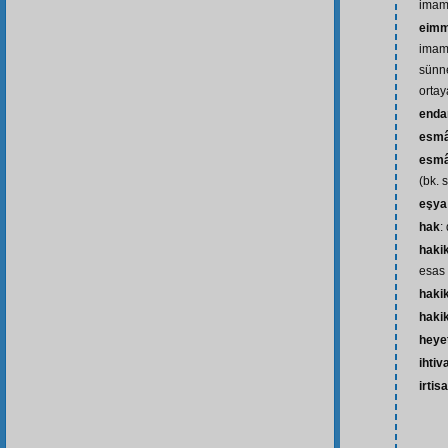
imam
eimm
imaml
sünne
ortay
end
esm
esmâ-
(bk. 
eşya
hak
:
haki
esas 
hakik
hakik
heye
ihtiv
irtis