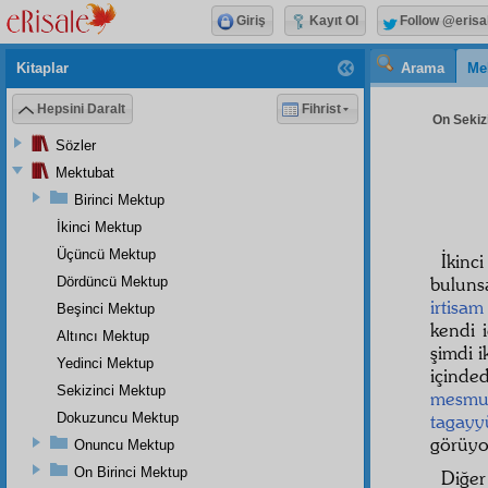
Giriş
Kayıt Ol
Follow @erisa
Kitaplar
Arama
Me
Hepsini Daralt
Fihrist
On Sekizi
Sözler
Mektubat
Birinci Mektup
İkinci Mektup
Üçüncü Mektup
İkinc
buluns
Dördüncü Mektup
irtisam
Beşinci Mektup
kendi 
Altıncı Mektup
şimdi 
Yedinci Mektup
içinde
Sekizinci Mektup
mesmu
Dokuzuncu Mektup
tagayy
görüyo
Onuncu Mektup
On Birinci Mektup
Diğer