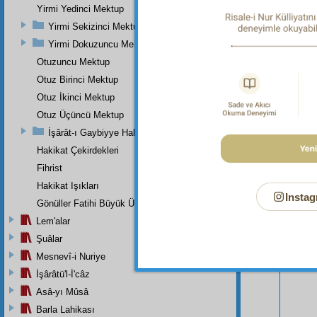
Yirmi Yedinci Mektup
Yirmi Sekizinci Mektup
Yirmi Dokuzuncu Mektup
Otuzuncu Mektup
Otuz Birinci Mektup
Otuz İkinci Mektup
Otuz Üçüncü Mektup
İşârât-ı Gaybiyye Hakkında Bir Takriz
Hakikat Çekirdekleri
Fihrist
Hakikat Işıkları
Bu Say
Instag
Gönüller Fatihi Büyük Üstada
Lem'alar
Şuâlar
Mesnevî-i Nuriye
İşârâtü'l-İ'câz
Asâ-yı Mûsâ
Barla Lahikası