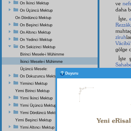
ve
nef
On İkinci Mektup
daha 
On Üçüncü Mektup
On Dördüncü Mektup
İşte,
Rezzâk
On Beşinci Mektup
muhta
On Altıncı Mektup
zîruh
la
On Yedinci Mektup
Vâcibü
On Sekizinci Mektup
gölge o
Birinci Mesele-i Mühimme
İşte 
İkinci Mesele-i Mühimme
Sahab
Üçüncü Mesele:
caddes
Duyuru
On Dokuzuncu Mektup
Yirminci Mektup
Yirmi Birinci Mektup
Yirmi İkinci Mektup
Yirmi Üçüncü Mektup
Dipnot-1
Yirmi Dördüncü Mektup
"Seni h
Muhakka
Yirmi Beşinci Mektup
Yirmi Altıncı Mektup