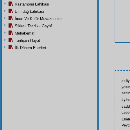
Kastamonu Lahikası
Emirdağ Lahikası
İman Ve Küfür Muvazeneleri
Sikke-i Tasdik-i Gaybî
Muhâkemat
Tarihçe-i Hayat
İlk Dönem Eserleri
asfi
yolun
sahib
âyin
cadd
cadde
Eimm
Peyg