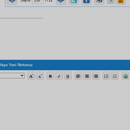
Sayfa
/712
faya Yeni Notunuz