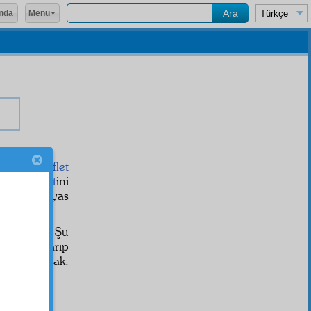
Menu
nda
düşünüp,
gaflet
devs-i nimet
ini
ktiğini kıyas
n
e der ki: Şu
dan çıkarıp
lât yapacak.