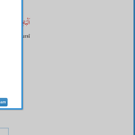
اَلْبَاقِى هُوَ الْبَ
Said Nursî
56.
mam