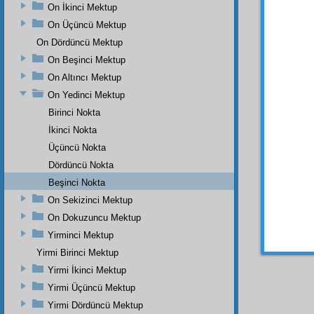
On İkinci Mektup
de, s
On Üçüncü Mektup
On Dördüncü Mektup
On Beşinci Mektup
On Altıncı Mektup
On Yedinci Mektup
Birinci Nokta
İkinci Nokta
Üçüncü Nokta
Dördüncü Nokta
Dipnot-1
Beşinci Nokta
"Hüküm 
On Sekizinci Mektup
Dipnot-2
"Biz All
On Dokuzuncu Mektup
Yirminci Mektup
Dipnot-3
Bâkî ol
Yirmi Birinci Mektup
Yirmi İkinci Mektup
Yirmi Üçüncü Mektup
Yirmi Dördüncü Mektup