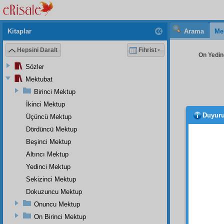
Kitaplar
Arama
Me
Hepsini Daralt
Fihrist
On Yedinc
Sözler
Mektubat
Birinci Mektup
İkinci Mektup
Duyur
Üçüncü Mektup
tasav
veya
d
Dördüncü Mektup
düşün
Beşinci Mektup
edebili
Altıncı Mektup
Faka
Yedinci Mektup
sekerat
Sekizinci Mektup
Cenne
Dokuzuncu Mektup
Müfara
Onuncu Mektup
On Birinci Mektup