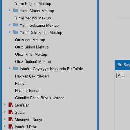
Yirmi Beşinci Mektup
Yirmi Altıncı Mektup
Yirmi Yedinci Mektup
Yirmi Sekizinci Mektup
Yirmi Dokuzuncu Mektup
Otuzuncu Mektup
Otuz Birinci Mektup
Otuz İkinci Mektup
Otuz Üçüncü Mektup
Bu Say
İşârât-ı Gaybiyye Hakkında Bir Takriz
Hakikat Çekirdekleri
Fihrist
Hakikat Işıkları
Gönüller Fatihi Büyük Üstada
Lem'alar
Şuâlar
Mesnevî-i Nuriye
İşârâtü'l-İ'câz