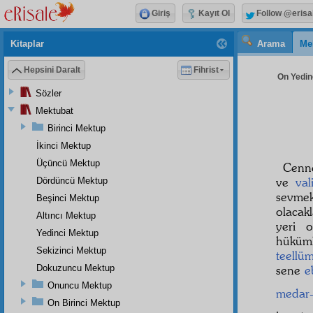
Giriş
Kayıt Ol
Follow @erisa
Kitaplar
Arama
Me
Hepsini Daralt
Fihrist
On Yedinc
Sözler
Mektubat
Birinci Mektup
İkinci Mektup
Üçüncü Mektup
Cenne
ve
val
Dördüncü Mektup
sevme
Beşinci Mektup
olacak
Altıncı Mektup
yeri 
Yedinci Mektup
hüküm
Sekizinci Mektup
teellü
Dokuzuncu Mektup
sene
e
Onuncu Mektup
medar-
On Birinci Mektup