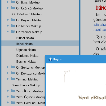
işaret 
On İkinci Mektup
İKİN
On Üçüncü Mektup
Bir z
On Dördüncü Mektup
gönde
On Beşinci Mektup
istiraha
On Altıncı Mektup
merha
On Yedinci Mektup
"Şu 
Birinci Nokta
ben ala
İkinci Nokta
O ada
Üçüncü Nokta
der.
Dördüncü Nokta
Duyuru
Ona 
Beşinci Nokta
acıyor
On Sekizinci Mektup
bir s
On Dokuzuncu Mektup
arıyor
Yirminci Mektup
çocuğ
Yirmi Birinci Mektup
sana 
şefaat
ç
Yirmi İkinci Mektup
görüşm
Yirmi Üçüncü Mektup
saray
Yirmi Dördüncü Mektup
itaat
in 