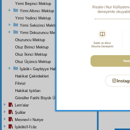
Yirmi Beşinci Mektup
İşte,
Yirmi Altıncı Mektup
vakit 
Yirmi Yedinci Mektup
Yirmi Sekizinci Mektup
Yirmi Dokuzuncu Mektup
Dipnot-1
Otuzuncu Mektup
"Ebediy
Otuz Birinci Mektup
Otuz İkinci Mektup
Otuz Üçüncü Mektup
İşârât-ı Gaybiyye Hakkında Bir Takriz
Hakikat Çekirdekleri
Instag
Fihrist
Hakikat Işıkları
Gönüller Fatihi Büyük Üstada
Lem'alar
Şuâlar
Mesnevî-i Nuriye
İşârâtü'l-İ'câz