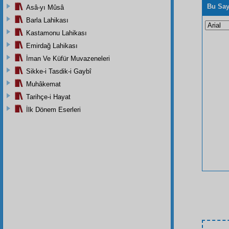
Bu Say
Asâ-yı Mûsâ
Barla Lahikası
Kastamonu Lahikası
Emirdağ Lahikası
İman Ve Küfür Muvazeneleri
Sikke-i Tasdik-i Gaybî
Muhâkemat
Tarihçe-i Hayat
İlk Dönem Eserleri