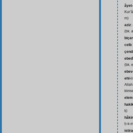
âyet-
Kur’â
m)
aziz
:
(bk. 
biça
celb
çend
ebed
(bk. 
ebev
ehl-i
Allah
kimse
elem
haki
ḳ)
hâki
ḥ-k-
istir