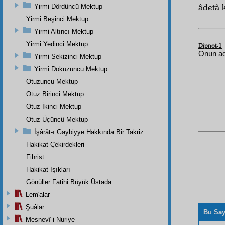
âdetâ 
Yirmi Dördüncü Mektup
Yirmi Beşinci Mektup
Yirmi Altıncı Mektup
Yirmi Yedinci Mektup
Dipnot-1
Onun adı
Yirmi Sekizinci Mektup
Yirmi Dokuzuncu Mektup
Otuzuncu Mektup
Otuz Birinci Mektup
Otuz İkinci Mektup
Otuz Üçüncü Mektup
İşârât-ı Gaybiyye Hakkında Bir Takriz
Hakikat Çekirdekleri
Fihrist
Hakikat Işıkları
Gönüller Fatihi Büyük Üstada
Lem'alar
Şuâlar
Bu Say
Mesnevî-i Nuriye