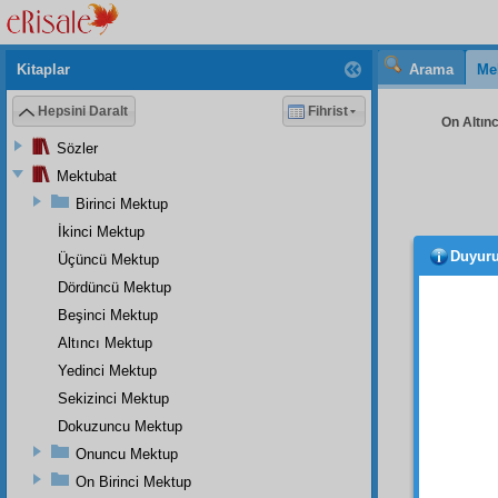
Kitaplar
Arama
Me
Hepsini Daralt
Fihrist
On Altınc
Sözler
Mektubat
Birinci Mektup
İkinci Mektup
Duyur
Üçüncü Mektup
Dördüncü Mektup
Beşinci Mektup
Altıncı Mektup
Yedinci Mektup
Ehl-i
Sekizinci Mektup
binle
Dokuzuncu Mektup
Barla
'
Onuncu Mektup
kalmak
On Birinci Mektup
kuvveti