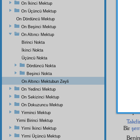
On İkinci Mektup
Ben 
On Üçüncü Mektup
çalışt
On Dördüncü Mektup
hükmed
nefer
e
On Beşinci Mektup
"Çıkmay
On Altıncı Mektup
Eğer
Birinci Nokta
mânevi
İkinci Nokta
milyon
Üçüncü Nokta
sizin 
Dördüncü Nokta
Bütü
Beşinci Nokta
dedikl
On Altıncı Mektubun Zeyli
feyleso
bütün 
On Yedinci Mektup
geri çe
On Sekizinci Mektup
Madem
On Dokuzuncu Mektup
karışma
Yirminci Mektup
Yirmi Birinci Mektup
Takdi
Bir
şem
Yirmi İkinci Mektup
Yirmi Üçüncü Mektup
Beni