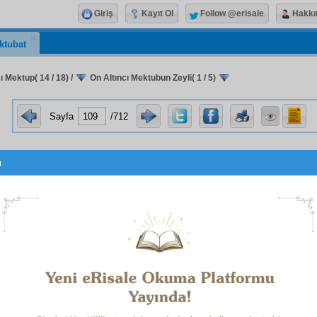
Giriş
Kayıt Ol
Follow @erisale
Hakkı
ktubat
ı Mektup( 14 / 18)
/
On Altıncı Mektubun Zeyli( 1 / 5)
Sayfa
/712
u
On Altıncı Mektubun
Zey
بِاسْمِهِ
وَاِنْ مِنْ شَىْءٍ اِلاَّ يُسَبِّحُ بِحَمْدِهِ
1
 dünya
, sebepsiz, benim gibi
âciz
,
garip
bir adamdan
te
r adam kuvvetinde
tahayyül
ederek beni çok
kayıt
lar al
nın bir mahallesi olan
Bedre
'de ve
Barla
'nın bir dağında
lığıma müsaade etmemişler. İşittim ki, diyorlar: "Said 
ndedir; onun için serbest bırakmıyoruz."