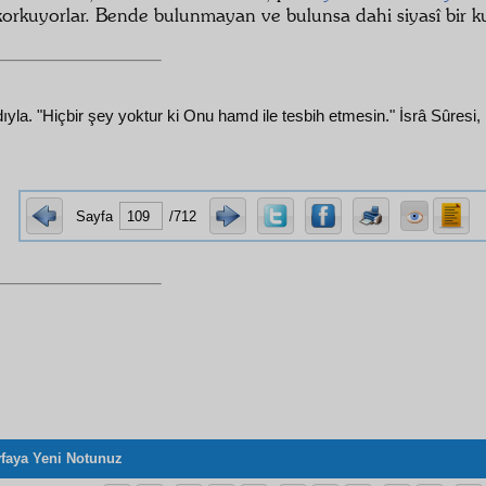
korkuyorlar. Bende bulunmayan ve bulunsa dahi siyasî bir 
yla. "Hiçbir şey yoktur ki Onu hamd ile tesbih etmesin." İsrâ Sûresi,
Sayfa
/712
faya Yeni Notunuz