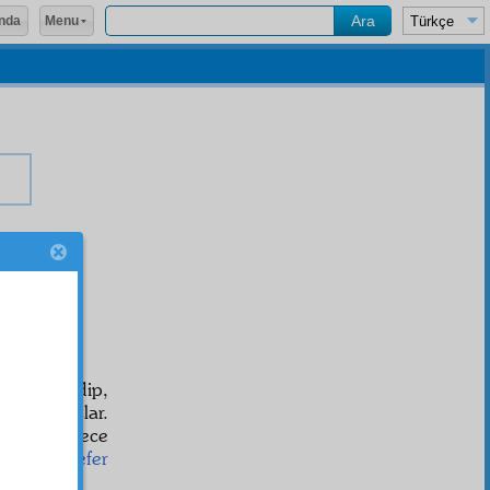
Menu
nda
l
i
vehhüm
edip,
tına almışlar.
 bir iki gece
elli bin
nefer