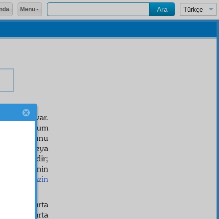
Menu
nda
k
cihet
leri var.
n
zikr
ediyorum
dar
olduğunu
hsan
dır; veya
ir
menfaat
idir;
dört kedinin
. Evet,
hazin
larsın.
kışta yumurta
 bir yumurta