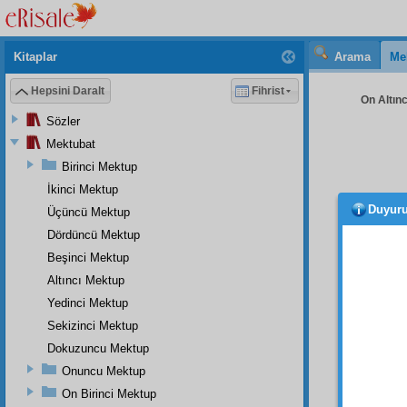
Kitaplar
Arama
Me
Hepsini Daralt
Fihrist
On Altınc
Sözler
Mektubat
Birinci Mektup
İkinci Mektup
Duyur
Üçüncü Mektup
İşte,
Bu k
Dördüncü Mektup
zannet
Beşinci Mektup
düşün
Altıncı Mektup
hizmet
Yedinci Mektup
veyahu
Sekizinci Mektup
rızık
lar
Dokuzuncu Mektup
mırmırl
Onuncu Mektup
Kedi
On Birinci Mektup
makine