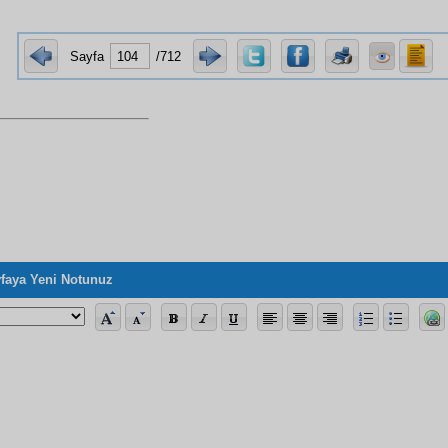
Sayfa
/712
faya Yeni Notunuz