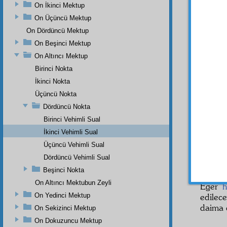
getiri
On İkinci Mektup
Dostla
On Üçüncü Mektup
İlâhî
di
On Dördüncü Mektup
Şerif
in
On Beşinci Mektup
kışta
On Altıncı Mektup
benim 
kesti, 
Birinci Nokta
İkinci Nokta
İKİN
Üçüncü Nokta
ki, se
karışı
Dördüncü Nokta
dünya
Birinci Vehimli Sual
nasıl b
İkinci Vehimli Sual
Elcev
Üçüncü Vehimli Sual
zaman
Dördüncü Vehimli Sual
Şehad
Beşinci Nokta
değil k
On Altıncı Mektubun Zeyli
Eğer
h
On Yedinci Mektup
edilec
daima ç
On Sekizinci Mektup
On Dokuzuncu Mektup