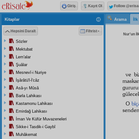
Giriş
Kayıt Ol
Follow @erisa
Kitaplar
Arama
İl
Hepsini Daralt
Fihrist
Nur'un İl
Sözler
Mektubat
Lem'alar
Şuâlar
Mesnevî-i Nuriye
ve b
maska
İşârâtü'l-İ'câz
gururu
Asâ-yı Mûsâ
gülecek
Barla Lahikası
O
bîç
Kastamonu Lahikası
senden
Emirdağ Lahikası
İman Ve Küfür Muvazeneleri
Sikke-i Tasdik-i Gaybî
Muhâkemat