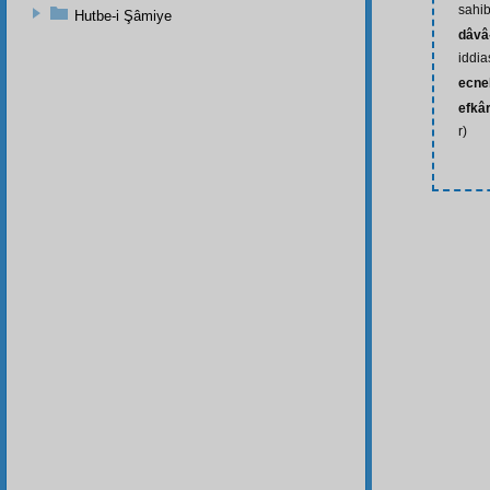
sahib
Hutbe-i Şâmiye
dâvâ
iddi
ecne
efkâ
r)