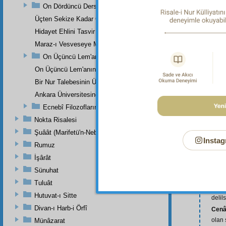
On Dördüncü Ders
Üçten Sekize Kadar Olan Derslerin Özeti
Hidayet Ehlini Tasvir Eden Bir Levha
Maraz-ı Vesveseye Müptelâ Olanlara Bir Ders
On Üçüncü Lem'anın On İkinci İşaretinden
On Üçüncü Lem'anın On Üçüncü İşaretinin Üçüncü Noktasından
Bir Nur Talebesinin Üstad Hazretlerinin Dâr-ı Bekaya İrtihallerind
Ankara Üniversitesinde Okunan Bir Konferans
Ecnebî Filozofların Kur'ân'ı Tasdiklerine Dair Şehadetleri
Nokta Risalesi
Şuâât (Marifetü'n-Nebi)
Instag
adav
Rumuz
âmin
İşârât
e-m-
Sünuhat
Avru
Tuluât
bâtıl
:
Hutuvat-ı Sitte
delils
Divan-ı Harb-i Örfî
Cenâ
olan 
Münâzarat