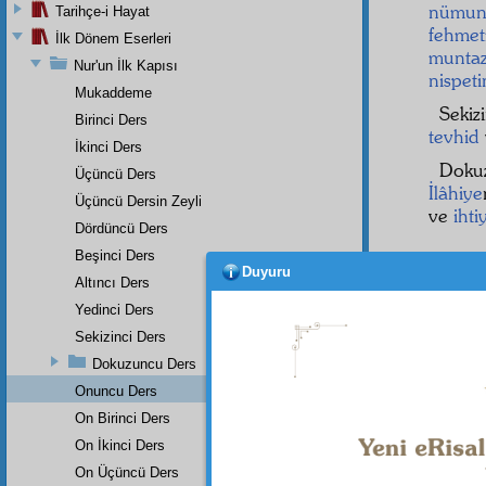
nümun
Tarihçe-i Hayat
fehme
İlk Dönem Eserleri
munta
Nur'un İlk Kapısı
nispet
Mukaddeme
Sekiz
Birinci Ders
tevhid
İkinci Ders
Doku
Üçüncü Ders
İlâhiye
Üçüncü Dersin Zeyli
ve
ihti
Dördüncü Ders
Beşinci Ders
Duyuru
Altıncı Ders
Yedinci Ders
Sekizinci Ders
Dokuzuncu Ders
Onuncu Ders
On Birinci Ders
On İkinci Ders
On Üçüncü Ders