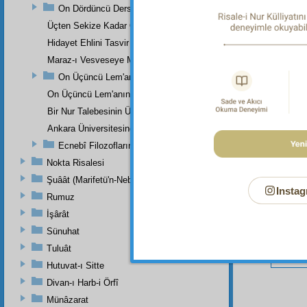
On Dördüncü Ders
Üçten Sekize Kadar Olan Derslerin Özeti
Hidayet Ehlini Tasvir Eden Bir Levha
Bu Say
Maraz-ı Vesveseye Müptelâ Olanlara Bir Ders
On Üçüncü Lem'anın On İkinci İşaretinden
On Üçüncü Lem'anın On Üçüncü İşaretinin Üçüncü Noktasından
Bir Nur Talebesinin Üstad Hazretlerinin Dâr-ı Bekaya İrtihallerind
Ankara Üniversitesinde Okunan Bir Konferans
Ecnebî Filozofların Kur'ân'ı Tasdiklerine Dair Şehadetleri
Nokta Risalesi
Şuâât (Marifetü'n-Nebi)
Instag
Rumuz
İşârât
Sünuhat
Tuluât
Hutuvat-ı Sitte
Divan-ı Harb-i Örfî
Münâzarat