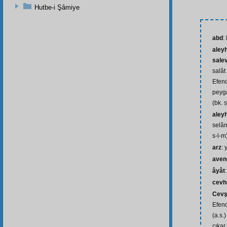
Hutbe-i Şâmiye
abd
:
aleyh
sale
salât
Efend
peyg
(bk. ṣ
aley
selâm
s-l-m
arz
: 
aven
âyât
cevh
Cevş
Efend
(a.s.
çıkar