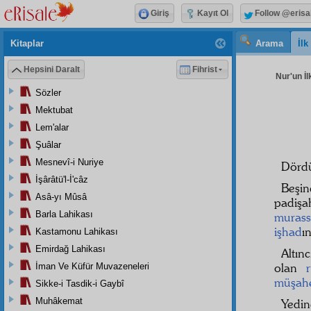
Giriş
Kayıt Ol
Follow @erisa
Kitaplar
Arama
İl
Hepsini Daralt
Fihrist
Nur'un İl
Sözler
Mektubat
Lem'alar
Şuâlar
Mesnevî-i Nuriye
Dörd
İşârâtü'l-İ'câz
Beşin
Asâ-yı Mûsâ
padişa
Barla Lahikası
murass
işhad
ı
Kastamonu Lahikası
Emirdağ Lahikası
Altınc
olan
İman Ve Küfür Muvazeneleri
müşah
Sikke-i Tasdik-i Gaybî
Muhâkemat
Yedin