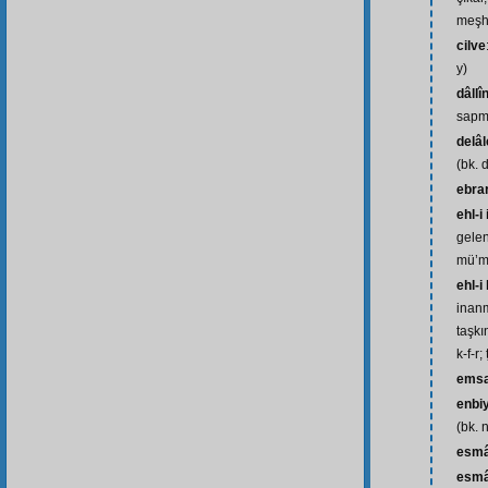
meşhu
cilve
y)
dâllî
sapmı
delâl
(bk. d
ebra
ehl-i
gelen
mü’mi
ehl-i
inanm
taşkı
k-f-r;
emsa
enbi
(bk. 
esm
esmâ