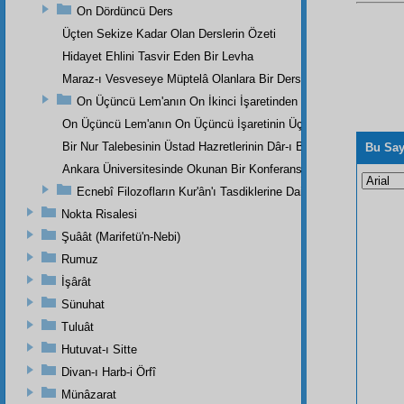
On Dördüncü Ders
Üçten Sekize Kadar Olan Derslerin Özeti
Hidayet Ehlini Tasvir Eden Bir Levha
Maraz-ı Vesveseye Müptelâ Olanlara Bir Ders
On Üçüncü Lem'anın On İkinci İşaretinden
On Üçüncü Lem'anın On Üçüncü İşaretinin Üçüncü Noktasından
Bir Nur Talebesinin Üstad Hazretlerinin Dâr-ı Bekaya İrtihallerind
Bu Say
Ankara Üniversitesinde Okunan Bir Konferans
Ecnebî Filozofların Kur'ân'ı Tasdiklerine Dair Şehadetleri
Nokta Risalesi
Şuâât (Marifetü'n-Nebi)
Rumuz
İşârât
Sünuhat
Tuluât
Hutuvat-ı Sitte
Divan-ı Harb-i Örfî
Münâzarat