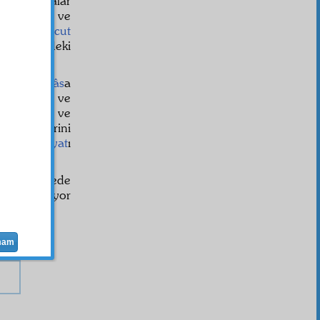
câmi
sofralar
etkârâne
ve
eseriyle
vücut
emleket
indeki
ilât
ıyla
nâs
a
şaretlerini ve
olduklarını ve
let
ettiklerini
karşı
marziyat
ı
büyük dairede
unuyor. Diyor
mam