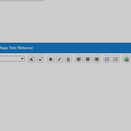
en Evvel Risale-i Nur ve Üstad Hakkındaki Bir Takrizi
faya Yeni Notunuz