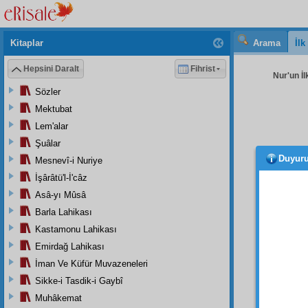
Kitaplar
Arama
İl
Hepsini Daralt
Fihrist
Nur'un İl
Sözler
Mektubat
Lem'alar
Şuâlar
Duyur
Mesnevî-i Nuriye
bir
m
san'atı
İşârâtü'l-İ'câz
cemâl 
Asâ-yı Mûsâ
dekaik
Barla Lahikası
İşte,
Kastamonu Lahikası
O
kas
Emirdağ Lahikası
menzil
İman Ve Küfür Muvazeneleri
güzel 
Sikke-i Tasdik-i Gaybî
ulûm
u
Muhâkemat