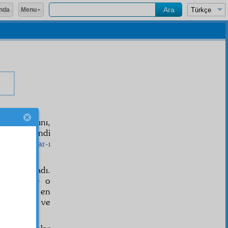
Menu
nda
inin
şâşaa
sını,
in. Ta kendi
 bizzat
nazar-ı
maya başladı.
im etti. Ve o
nın en
lâtif
, en
iyle
tanzim
ve