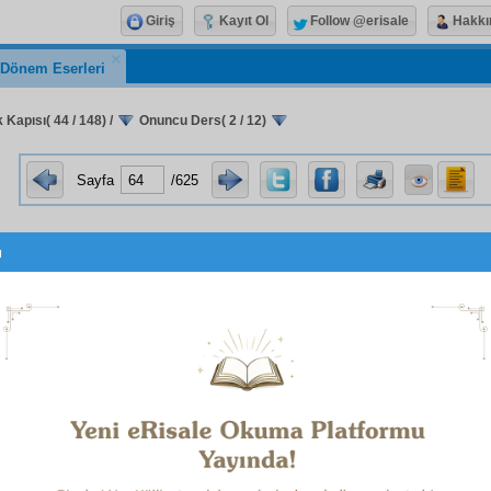
Giriş
Kayıt Ol
Follow @erisale
Hakkı
k Dönem Eserleri
k Kapısı( 44 / 148)
/
Onuncu Ders( 2 / 12)
Sayfa
/625
u
eşher
açsın.
Enzâr-ı nâs
ta
saltanat
ının
haşmet
ini, servet
nın harikalarını,
mârifet
inin
garibeler
ini
izhar
edip gösters
ve kemâl-i mânevî
sini iki
vecih
le
müşahede
etsin: Biri,
-âşinâ
sıyla baksın. Diğeri, başkaların
nazar
larıyla baksın.
 bu
hikmet
e
binaen
,
gayet
cesîm
ve
gayet
geniş bir
kasr
ı yap
r
ı öyle şâhâne bir
sûret
te dairelere ve
menzil
lere taks
leri hazinelerinin
envâ-ı murassaat
ıyla
tezyin
etti. Ve san'atı
eserleriyle süslendirdi. Ve
fünun-u hikmet
inin en
dakik
ler
nun
âsâr-ı mu'cizekârâne
leriyle
tersim
ve
tekmil
etti.