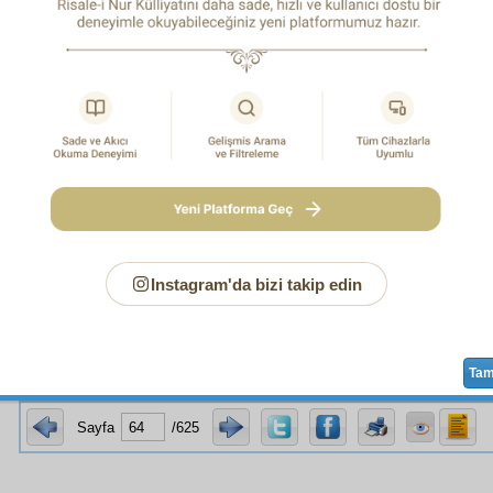
a, her
taam
ve nimetlerin bütün
envâ
ından en
leziz
lerini
. Herkese lâyık bir sofra
tayin
etti.
Gayet
sahav
perverane
bir
sûret
te, her bir lokma, yüz
sanayi-i lâtife
nin 
ş gibi
musannâ
bir
ziyafet-i âmme
ihzar
ettirip,
aktar-ı m
ni seyre,
tenezzüh
e, ziyafete davet etti.
, bir
üstad-ı alîm
tayin
etti. Ta
kasr
ın
sâni
ini
kasr
ın
müştem
etsin. Ve
kasr
ın nakışlarının
remiz
lerini ve san'atlarının i
aat
ının
manzume
lerini ve
nukuş
unun
mevzune
lerini ve ne 
et
lerle
kasr
ın sahibinin
kemâlât
ına ve
hüner
lerine
delâ
lere
tâlim
etsin. Hem,
âdâb-ı duhul
ü ve seyri ve sultana 
inde
teşrifat
ı tarif etsin.
 o
üstad
, her bir dairede bulunan
avene
leri içinde ve 
Instagram'da bizi takip edin
eri içinde durmuş. Bütün seyircilere şöyle bir
tebliğat
ta bul
Ta
Sayfa
/625