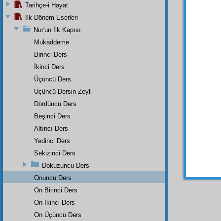
Sonr
Tarihçe-i Hayat
kurdu
İlk Dönem Eserleri
san'at
Nur'un İlk Kapısı
bulmu
raiyet
i
Mukaddeme
Birinci Ders
Sonra
tarif 
İkinci Ders
murass
Üçüncü Ders
ne
cih
Üçüncü Dersin Zeyli
seyirci
Dördüncü Ders
daires
Beşinci Ders
İşte
Altıncı Ders
şakirt
l
Yedinci Ders
ki:
Sekizinci Ders
Dokuzuncu Ders
Onuncu Ders
On Birinci Ders
On İkinci Ders
On Üçüncü Ders